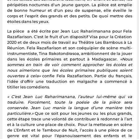
péripéties nocturnes d'un jeune garçon. La pièce est emplie
de bonne humeur et d'un peu de suspense, elle éveille le
corps et l'esprit des grands et des petits. De quoi mettre des
étoiles dans les yeux.
La pièce a été écrite par Jean Luc Raharimanana pour Fela
Razafiarison. C’est le fruit d’un dispositif Visa pour la Création
2020 et de deux mois de travail au Théâtre Les Bambous à La
Réunion. Fela Razafiarison et son coéquipier de scène multi-
instrumentiste, Tina Rakotondrasoa, ambitionnent de la jouer
dans les écoles primaires et partout à Madagascar.
«Nous
sommes en train de voir comment approcher les écoles et
nous aimerions que les écoles primaires publiques soient
ouvertes à cela»
confie Fela Razafiarison. Partie du français,
l'idée d'offrir une traduction en malgache a commencé à
titiller les comédiens.
« C’est Jean Luc Raharimanana, l’auteur lui-même qui va
traduire. Forcément, toute la poésie de la pièce sera
conservée. Jean Luc manie la langue d’une manière très
particulière.»
Que ce soit pour les jeunes ou les plus grands,
cette étape trace une volonté de contribuer à redonner à l’art
et à la culture une place de choix. Pour la metteuse en scène
de L’Enfant et le Tambour de Nuit, l’accès à une pièce de ce
genre est vital pour l’épanouissement des enfants et le