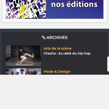
ARCHIVES
Arts de la scène
Chacha : Au-delà du hip-hop
Mode & Design
Emy Ga : Pas le genre à accepter
les dik...
Diaspora
Tsak Tsak Madagascar : Un projet
qui rou...