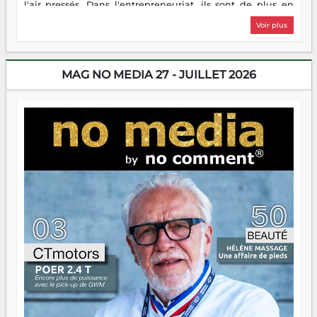
l'air pressés. Dans l'entrepreneuriat, ils sont de plus en
plus nombreux à se lancer, à créer, à risquer — souvent
Voir plus
sans filet, souvent sans aide, mais toujours avec cette
énergie un peu folle qui fait qu'on se demande s'ils
dorment vraiment la nuit. En culture, les nouvelles sont
encore meilleures. Aina Rasamoelina vient de décrocher le
MAG NO MEDIA 27 - JUILLET 2026
Prix RFI Instrumental Afrique. Miangaly Elia rafle le Prix
Paritana 2026. Madagascar rayonne, et ce sont des mains
jeunes qui tiennent la torche. Alors oui, on pourrait
s'arrêter là, applaudir et rentrer chez soi satisfait. Mais ce
serait passer à côté d'une chose essentielle. La fougue, ça
brûle fort — et parfois, ça brûle vite. Une flamme sans
direction peut éclairer autant qu'elle peut consumer. C'est
là que les aînés entrent en scène — pas pour reprendre le
gouvernail, mais pour montrer où sont les récifs. Les jeunes
ont la force, les vieux ont l'expérience, comme on dit. Ce
n'est pas un combat de générations — c'est une question
d'équipage. Partagez vos réussites, mais aussi vos échecs.
Surtout vos échecs, d'ailleurs — ils enseignent mieux que
n'importe quel manuel. À Madagascar, la barque avance.
Il faut juste s'assurer que tout le monde rame dans le
même sens.