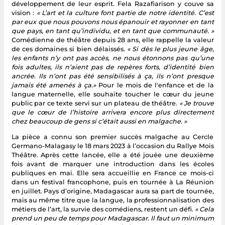
développement de leur esprit. Fela Razafiarison y couve sa
vision :
« L’art et la culture font partie de notre identité. C’est
par eux que nous pouvons nous épanouir et rayonner en tant
que pays, en tant qu’individu, et en tant que communauté. »
Comédienne de théâtre depuis 28 ans, elle rappelle la valeur
de ces domaines si bien délaissés.
« Si dès le plus jeune âge,
les enfants n’y ont pas accès, ne nous étonnons pas qu’une
fois adultes, ils n’aient pas de repères forts, d’identité bien
ancrée. Ils n’ont pas été sensibilisés à ça, ils n’ont presque
jamais été amenés à ça.»
Pour le mois de l'enfance et de la
langue maternelle, elle souhaite toucher le cœur du jeune
public par ce texte servi sur un plateau de théâtre.
« Je trouve
que le cœur de l’histoire arrivera encore plus directement
chez beaucoup de gens si c’était aussi en malgache. »
La pièce a connu son premier succès malgache au Cercle
Germano-Malagasy le 18 mars 2023 à l’occasion du Rallye Mois
Théâtre. Après cette lancée, elle a été jouée une deuxième
fois avant de marquer une introduction dans les écoles
publiques en mai. Elle sera accueillie en France ce mois-ci
dans un festival francophone, puis en tournée à La Réunion
en juillet. Pays d’origine, Madagascar aura sa part de tournée,
mais au même titre que la langue, la professionnalisation des
métiers de l’art, la survie des comédiens, restent un défi.
« Cela
prend un peu de temps pour Madagascar. Il faut un minimum