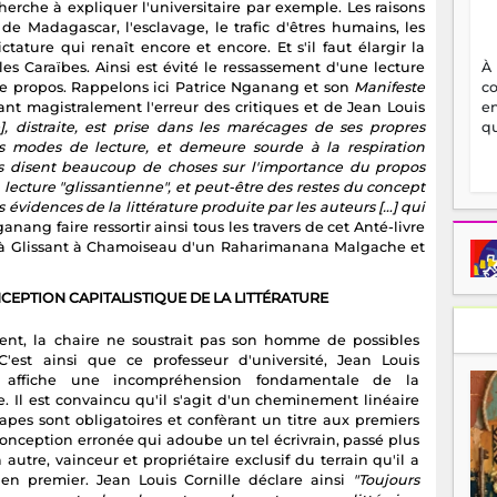
rche à expliquer l'universitaire par exemple. Les raisons
 de Madagascar, l'esclavage, le trafic d'êtres humains, les
tature qui renaît encore et encore. Et s'il faut élargir la
À
les Caraïbes. Ainsi est évité le ressassement d'une lecture
c
de propos. Rappelons ici Patrice Nganang et son
Manifeste
en
nt magistralement l'erreur des critiques et de Jean Louis
qu
ue], distraite, est prise dans les marécages de ses propres
es modes de lecture, et demeure sourde à la respiration
lles disent beaucoup de choses sur l'importance du propos
a lecture "glissantienne", et peut-être des restes du concept
es évidences de la littérature produite par les auteurs […] qui
ganang faire ressortir ainsi tous les travers de cet Anté-livre
n à Glissant à Chamoiseau d'un Raharimanana Malgache et
CEPTION CAPITALISTIQUE DE LA LITTÉRATURE
nt, la chaire ne soustrait pas son homme de possibles
 C'est ainsi que ce professeur d'université, Jean Louis
e, affiche une incompréhension fondamentale de la
re. Il est convaincu qu'il s'agit d'un cheminement linéaire
tapes sont obligatoires et confèrant un titre aux premiers
Conception erronée qui adoube un tel écrivrain, passé plus
 autre, vainceur et propriétaire exclusif du terrain qu'il a
 en premier. Jean Louis Cornille déclare ainsi
"Toujours