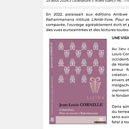
25 août 2024 // Littérature // 9084 vues // Nc : 17
En 2022, paraissait aux éditions Anibwe
Raharimanana intitulé
L'Anté-livre, Pour
comparée, l'ouvrage agréablement écrit et 
des vues eurocentrées et des lectures toutes 
UNE VIS
Au lieu 
Louis Cor
occidenta
de Homère
erreur f
création 
envers et
malgache
viennent
le fonda
Dans son
du terrea
sans aucu
fatal à t