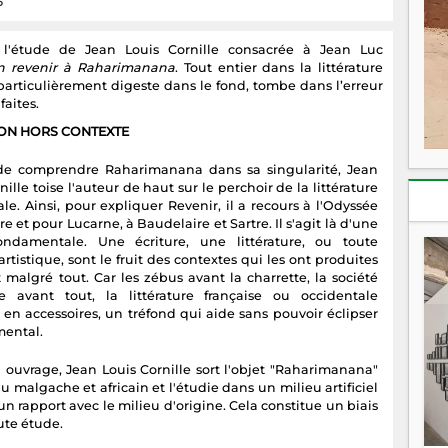
5
 l'étude de Jean Louis Cornille consacrée à Jean Luc
 en revenir à Raharimanana
. Tout entier dans la littérature
particulièrement digeste dans le fond, tombe dans l’erreur
faites.
ION HORS CONTEXTE
de comprendre Raharimanana dans sa singularité, Jean
nille toise l'auteur de haut sur le perchoir de la littérature
le. Ainsi, pour expliquer Revenir, il a recours à l'Odyssée
 et pour Lucarne, à Baudelaire et Sartre. Il s'agit là d'une
ondamentale. Une écriture, une littérature, ou toute
artistique, sont le fruit des contextes qui les ont produites
 malgré tout. Car les zébus avant la charrette, la société
 avant tout, la littérature française ou occidentale
 en accessoires, un tréfond qui aide sans pouvoir éclipser
mental.
 ouvrage, Jean Louis Cornille sort l'objet "Raharimanana"
u malgache et africain et l'étudie dans un milieu artificiel
n rapport avec le milieu d'origine. Cela constitue un biais
oute étude.