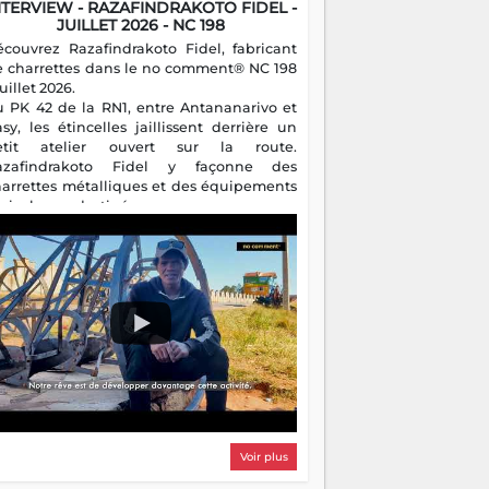
NTERVIEW - RAZAFINDRAKOTO FIDEL -
JUILLET 2026 - NC 198
écouvrez Razafindrakoto Fidel, fabricant
e charrettes dans le no comment® NC 198
juillet 2026.
u PK 42 de la RN1, entre Antananarivo et
asy, les étincelles jaillissent derrière un
etit atelier ouvert sur la route.
azafindrakoto Fidel y façonne des
harrettes métalliques et des équipements
gricoles destinés aux campagnes
algaches. Héritier d'un savoir-faire
milial, il perpétue un métier discret mais
sentiel.
Voir plus