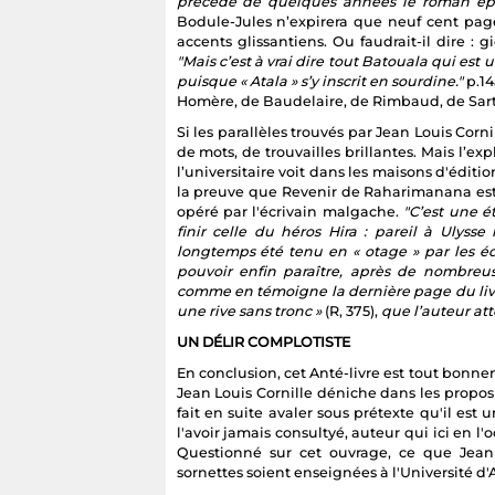
précède de quelques années le roman ép
Bodule-Jules n’expirera que neuf cent page
accents glissantiens. Ou faudrait-il dire : 
"Mais c’est à vrai dire tout Batouala qui est 
puisque « Atala » s’y inscrit en sourdine."
p.14
Homère, de Baudelaire, de Rimbaud, de Sart
Si les parallèles trouvés par Jean Louis Corn
de mots, de trouvailles brillantes. Mais l’ex
l’universitaire voit dans les maisons d'éditi
la preuve que Revenir de Raharimanana es
opéré par l'écrivain malgache.
"C’est une é
finir celle du héros Hira : pareil à Ulyss
longtemps été tenu en « otage » par les éd
pouvoir enfin paraître, après de nombre
comme en témoigne la dernière page du livre 
une rive sans tronc »
(R, 375),
que l’auteur att
UN DÉLIR COMPLOTISTE
En conclusion, cet Anté-livre est tout bonne
Jean Louis Cornille déniche dans les propo
fait en suite avaler sous prétexte qu'il est 
l'avoir jamais consultyé, auteur qui ici en l
Questionné sur cet ouvrage, ce que Jean
sornettes soient enseignées à l'Université d'