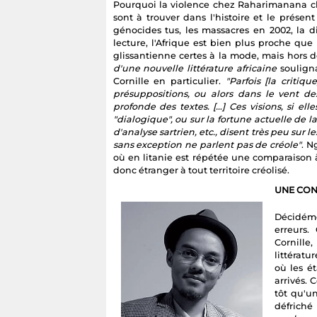
Pourquoi la violence chez Raharimanana che
sont à trouver dans l'histoire et le présent
génocides tus, les massacres en 2002, la dic
lecture, l'Afrique est bien plus proche que 
glissantienne certes à la mode, mais hors 
d'une nouvelle littérature africaine
souligna
Cornille en particulier.
"Parfois [la critiq
présuppositions, ou alors dans le vent d
profonde des textes. […] Ces visions, si e
"dialogique", ou sur la fortune actuelle de l
d'analyse sartrien, etc., disent très peu sur l
sans exception ne parlent pas de créole"
. N
où en litanie est répétée une comparaiso
donc étranger à tout territoire créolisé.
UNE CON
Décidéme
erreurs.
Cornill
littératu
où les é
arrivés. 
tôt qu'un
défriché