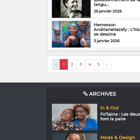
langu...
26 janvier 2026
Hemerson
Andrianetrazafy : L’his
se dessine
3 janvier 2026
‹
1
2
3
4
5
›
ARCHIVES
In & Out
Fo’Saina : Les deux
font la paire
Mode & Design