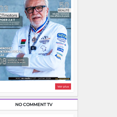
i, on pourrait s'arrêter là, applaudir et
ntrer chez soi satisfait. Mais ce serait
asser à côté d'une chose essentielle. La
ugue, ça brûle fort — et parfois, ça brûle
ite. Une flamme sans direction peut
lairer autant qu'elle peut consumer. C'est
à que les aînés entrent en scène — pas
our reprendre le gouvernail, mais pour
ntrer où sont les récifs. Les jeunes ont la
rce, les vieux ont l'expérience, comme on
t. Ce n'est pas un combat de générations
 c'est une question d'équipage. Partagez
s réussites, mais aussi vos échecs. Surtout
os échecs, d'ailleurs — ils enseignent
ieux que n'importe quel manuel. À
dagascar, la barque avance. Il faut juste
'assurer que tout le monde rame dans le
ême sens.
Voir plus
NO COMMENT TV