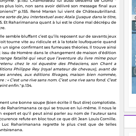
onyme."
p.150. Chamoiseau lui aussi descend de Giono "
ou
s plus loin, non sans avoir délivré son message final aux
re
gioniens?" p.155. René Marran lui vient de Châteaubrilland.
p
une sorte de jeu intertextuel avec Atala (jusque dans le titre,
fo
5. Et Raharimanana quant à lui est le clone mal décrépu de
v
re.
éc
ille semble bluffant c’est qu’ils reposent sur de savants jeux
l
ploit tourne vite au ridicule et à la totale loufoquerie quand
p
on un signe confirmant ses fumeuses théories. Il trouve ainsi
mo
t issu de Homère dans le changement de maison d'édition
fo
trange fatalité qui veut que l’aventure du livre mime pour
di
e retenu chez le roi équestre des Phéaciens, son Chant a
—
itions Philippe Rey (royal amateur de chevaux), avant de
vo
uses années, aux éditions Rivages, maison bien nommée,
v
: « C’est une rive sans nom. C’est une rive sans fond. C’est
m
eint enfin."
p.134.
Ma
s
m
ment une bonne soupe (bien écrite il faut dire) complotiste.
s de Raharimanana ce qui se trouve en lui-même. Il nous le
un expert et qu'il peut ainsi parler au nom de l'auteur sans
'occurence refute en bloc tout ce que dit Jean Louis Cornille.
 Luc Raharimanana regrette le plus c'est que de telles
Antsiranana.