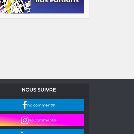
NOUS SUIVRE
no comment®
no comment®