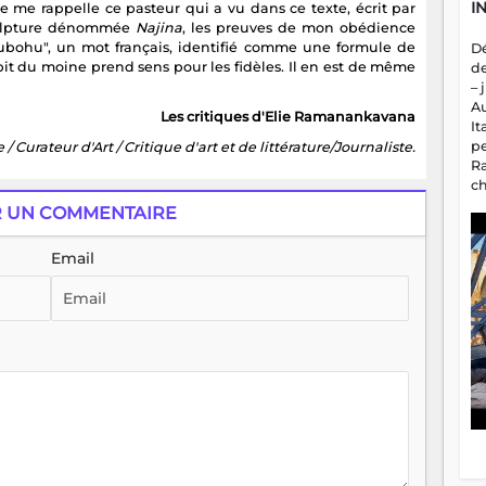
I
e me rappelle ce pasteur qui a vu dans ce texte, écrit par
culpture dénommée
Najina
, les preuves de mon obédience
ohubohu", un mot français, identifié comme une formule de
D
bit du moine prend sens pour les fidèles. Il en est de même
d
– 
A
Les critiques d'Elie Ramanankavana
It
p
 / Curateur d'Art / Critique d'art et de littérature/Journaliste.
R
c
a
R UN COMMENTAIRE
m
fa
Email
es