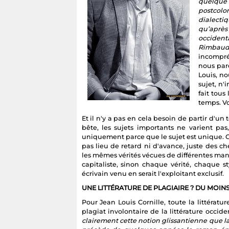
quelque 
postcol
dialecti
qu’après
occident
Rimbaud
incompré
nous par
Louis, n
sujet, n'
fait tous
temps. Vo
Et il n'y a pas en cela besoin de partir d'u
bête, les sujets importants ne varient pa
uniquement parce que le sujet est unique. Ce 
pas lieu de retard ni d'avance, juste des 
les mêmes vérités vécues de différentes maniè
capitaliste, sinon chaque vérité, chaque s
écrivain venu en serait l'exploitant exclusif.
UNE LITTÉRATURE DE PLAGIAIRE ? DU MOIN
Pour Jean Louis Cornille, toute la littéra
plagiat involontaire de la littérature occide
clairement cette notion glissantienne que la