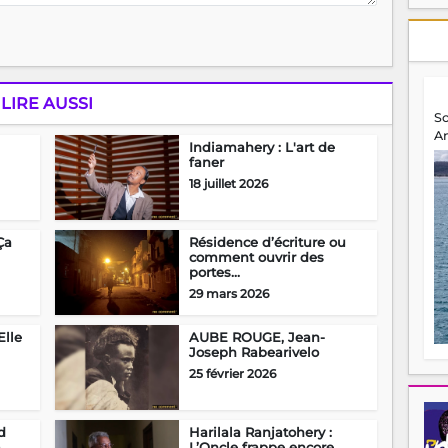
LIRE AUSSI
S
A
Indiamahery : L'art de
faner
18 juillet 2026
Ça
Résidence d’écriture ou
comment ouvrir des
portes...
29 mars 2026
Elle
AUBE ROUGE, Jean-
Joseph Rabearivelo
25 février 2026
d
Harilala Ranjatohery :
a
L’Oncle frappe encore