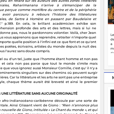
peu en retard sur les auteurs des autres zones littéraires
oniales, Raharimanana n’arrive à s’émanciper de la
que perçue comme mortifère du centre et de la périphérie
 avoir parcouru à rebours l’histoire des littératures
ales, de Sartre à Homère en passant par Baudelaire et
."
p.189. En cela, le brillant académicien exhibe son
hension profonde des arts et des lettres, mais si lui ne
donne pas, nous le pardonnons volontier. Voilà, cher Jean
Le
ous vous apprenons que reprendre, retraiter n'importe quel
de
importe quelle position à l'infini est ce que font et ce qu'ont
a
 les poètes, écrivains, artistes du monde depuis la nuit des
m
us l'aurez sans doute compris.
de
ne
n tel ou d'un tel, juste que l'homme étant homme et non pas
dé
s, et cela non pas parce que tout le monde s'imite mais
l'
que vous ignorez aussi Monsieur Cornille, c'est qu' il n'y a
no
cheminements singuliers sur des chemins où peuvent surgir
so
res. Car la littérature et les arts ne sont pas une entreprise
to
tyle, chaque thème aurait été breveté et ainsi le premier
f
vr
S UNE LITTÉRATURE SANS AUCUNE ORIGINALITÉ
s
vi
ture afro-indianocéano-caribéenne découle par une sorte de
Af
ntale. Ainsi Glissant vient de Giono :
"Rien n’annonce plus
2
 nouvelle de Giono, intitulée « Le Chant du monde », et qui
ma