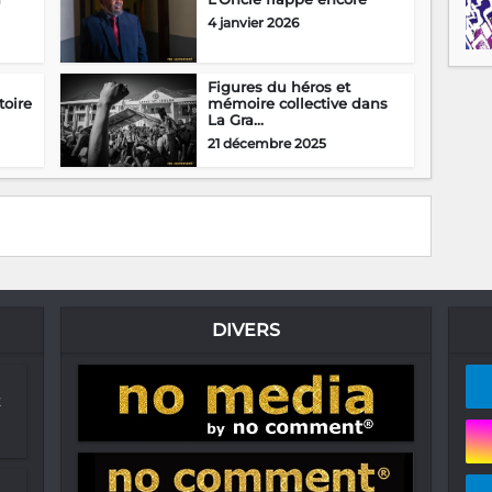
4 janvier 2026
Figures du héros et
toire
mémoire collective dans
La Gra...
21 décembre 2025
DIVERS