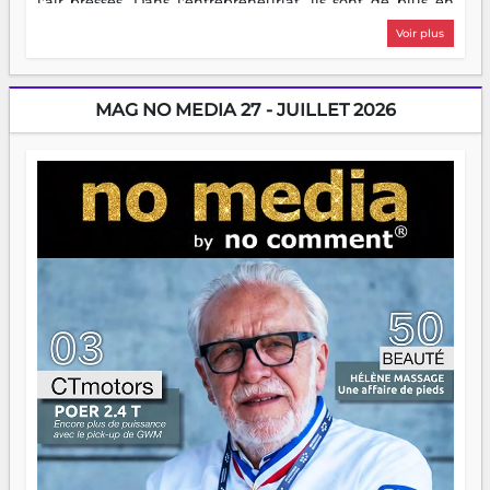
l'air pressés. Dans l'entrepreneuriat, ils sont de plus en
plus nombreux à se lancer, à créer, à risquer — souvent
Voir plus
sans filet, souvent sans aide, mais toujours avec cette
énergie un peu folle qui fait qu'on se demande s'ils
dorment vraiment la nuit. En culture, les nouvelles sont
encore meilleures. Aina Rasamoelina vient de décrocher le
MAG NO MEDIA 27 - JUILLET 2026
Prix RFI Instrumental Afrique. Miangaly Elia rafle le Prix
Paritana 2026. Madagascar rayonne, et ce sont des mains
jeunes qui tiennent la torche. Alors oui, on pourrait
s'arrêter là, applaudir et rentrer chez soi satisfait. Mais ce
serait passer à côté d'une chose essentielle. La fougue, ça
brûle fort — et parfois, ça brûle vite. Une flamme sans
direction peut éclairer autant qu'elle peut consumer. C'est
là que les aînés entrent en scène — pas pour reprendre le
gouvernail, mais pour montrer où sont les récifs. Les jeunes
ont la force, les vieux ont l'expérience, comme on dit. Ce
n'est pas un combat de générations — c'est une question
d'équipage. Partagez vos réussites, mais aussi vos échecs.
Surtout vos échecs, d'ailleurs — ils enseignent mieux que
n'importe quel manuel. À Madagascar, la barque avance.
Il faut juste s'assurer que tout le monde rame dans le
même sens.