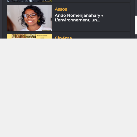
Assos
Ando Nomenjanahary «
L’environnement, un...
Cinéma
Féminin pluriel
DIVERS