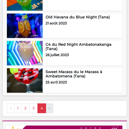
Old Havana du Blue Night (Tana)
21 août 2023
C4 du Red Night Ambatonakanga
(Tana)
26 juillet 2023
Sweet Macass du le Macass à
Ambatomena (Tana)
25 avril 2023
‹
1
2
3
4
›