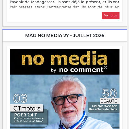
l'avenir de Madagascar. Ils sont déjà le présent, et ils ont
l'air pressés. Dans l'entrepreneuriat, ils sont de plus en
plus nombreux à se lancer, à créer, à risquer — souvent
Voir plus
sans filet, souvent sans aide, mais toujours avec cette
énergie un peu folle qui fait qu'on se demande s'ils
dorment vraiment la nuit. En culture, les nouvelles sont
encore meilleures. Aina Rasamoelina vient de décrocher le
MAG NO MEDIA 27 - JUILLET 2026
Prix RFI Instrumental Afrique. Miangaly Elia rafle le Prix
Paritana 2026. Madagascar rayonne, et ce sont des mains
jeunes qui tiennent la torche. Alors oui, on pourrait
s'arrêter là, applaudir et rentrer chez soi satisfait. Mais ce
serait passer à côté d'une chose essentielle. La fougue, ça
brûle fort — et parfois, ça brûle vite. Une flamme sans
direction peut éclairer autant qu'elle peut consumer. C'est
là que les aînés entrent en scène — pas pour reprendre le
gouvernail, mais pour montrer où sont les récifs. Les jeunes
ont la force, les vieux ont l'expérience, comme on dit. Ce
n'est pas un combat de générations — c'est une question
d'équipage. Partagez vos réussites, mais aussi vos échecs.
Surtout vos échecs, d'ailleurs — ils enseignent mieux que
n'importe quel manuel. À Madagascar, la barque avance.
Il faut juste s'assurer que tout le monde rame dans le
même sens.