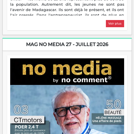
la population. Autrement dit, les jeunes ne sont pas
l'avenir de Madagascar. Ils sont déjà le présent, et ils ont
l'air pressés. Dans l'entrepreneuriat, ils sont de plus en
plus nombreux à se lancer, à créer, à risquer — souvent
Voir plus
sans filet, souvent sans aide, mais toujours avec cette
énergie un peu folle qui fait qu'on se demande s'ils
dorment vraiment la nuit. En culture, les nouvelles sont
encore meilleures. Aina Rasamoelina vient de décrocher le
MAG NO MEDIA 27 - JUILLET 2026
Prix RFI Instrumental Afrique. Miangaly Elia rafle le Prix
Paritana 2026. Madagascar rayonne, et ce sont des mains
jeunes qui tiennent la torche. Alors oui, on pourrait
s'arrêter là, applaudir et rentrer chez soi satisfait. Mais ce
serait passer à côté d'une chose essentielle. La fougue, ça
brûle fort — et parfois, ça brûle vite. Une flamme sans
direction peut éclairer autant qu'elle peut consumer. C'est
là que les aînés entrent en scène — pas pour reprendre le
gouvernail, mais pour montrer où sont les récifs. Les jeunes
ont la force, les vieux ont l'expérience, comme on dit. Ce
n'est pas un combat de générations — c'est une question
d'équipage. Partagez vos réussites, mais aussi vos échecs.
Surtout vos échecs, d'ailleurs — ils enseignent mieux que
n'importe quel manuel. À Madagascar, la barque avance.
Il faut juste s'assurer que tout le monde rame dans le
même sens.