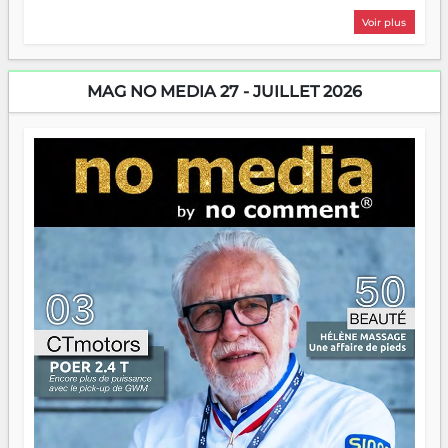
plus nombreux à se lancer, à créer, à risquer — souvent
Voir plus
sans filet, souvent sans aide, mais toujours avec cette
énergie un peu folle qui fait qu'on se demande s'ils
dorment vraiment la nuit. En culture, les nouvelles sont
encore meilleures. Aina Rasamoelina vient de décrocher le
MAG NO MEDIA 27 - JUILLET 2026
Prix RFI Instrumental Afrique. Miangaly Elia rafle le Prix
Paritana 2026. Madagascar rayonne, et ce sont des mains
jeunes qui tiennent la torche. Alors oui, on pourrait
s'arrêter là, applaudir et rentrer chez soi satisfait. Mais ce
serait passer à côté d'une chose essentielle. La fougue, ça
brûle fort — et parfois, ça brûle vite. Une flamme sans
direction peut éclairer autant qu'elle peut consumer. C'est
là que les aînés entrent en scène — pas pour reprendre le
gouvernail, mais pour montrer où sont les récifs. Les jeunes
ont la force, les vieux ont l'expérience, comme on dit. Ce
n'est pas un combat de générations — c'est une question
d'équipage. Partagez vos réussites, mais aussi vos échecs.
Surtout vos échecs, d'ailleurs — ils enseignent mieux que
n'importe quel manuel. À Madagascar, la barque avance.
Il faut juste s'assurer que tout le monde rame dans le
même sens.