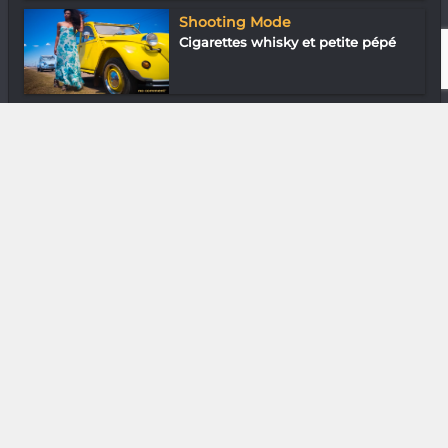
Shooting Mode
Cigarettes whisky et petite pépé
Diaspora
Avana Rakotomanana : L’art du
parfum
DIVERS