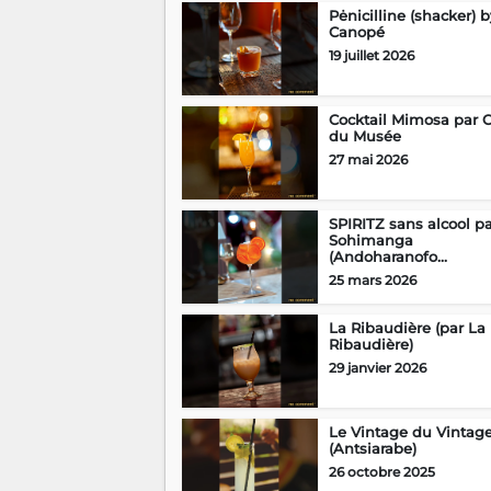
Pėnicilline (shacker) 
Canopé
19 juillet 2026
Cocktail Mimosa par 
du Musée
27 mai 2026
SPIRITZ sans alcool p
Sohimanga
(Andoharanofo...
25 mars 2026
La Ribaudière (par La
Ribaudière)
29 janvier 2026
Le Vintage du Vintag
(Antsiarabe)
26 octobre 2025