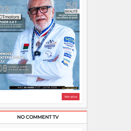
i, on pourrait s'arrêter là, applaudir et
ntrer chez soi satisfait. Mais ce serait
asser à côté d'une chose essentielle. La
ugue, ça brûle fort — et parfois, ça brûle
ite. Une flamme sans direction peut
lairer autant qu'elle peut consumer. C'est
à que les aînés entrent en scène — pas
our reprendre le gouvernail, mais pour
ntrer où sont les récifs. Les jeunes ont la
rce, les vieux ont l'expérience, comme on
t. Ce n'est pas un combat de générations
 c'est une question d'équipage. Partagez
s réussites, mais aussi vos échecs. Surtout
os échecs, d'ailleurs — ils enseignent
ieux que n'importe quel manuel. À
dagascar, la barque avance. Il faut juste
'assurer que tout le monde rame dans le
ême sens.
Voir plus
NO COMMENT TV