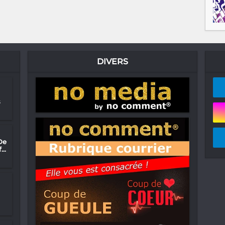
DIVERS
s
De
..