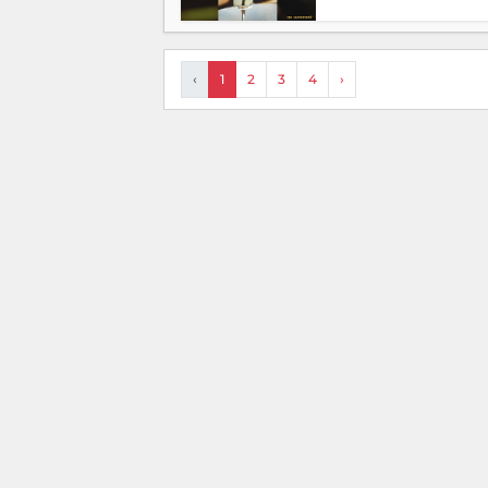
‹
1
2
3
4
›