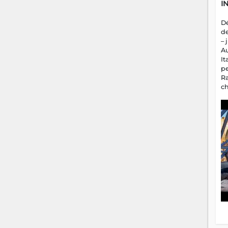
I
D
d
– 
A
It
p
R
c
a
m
fa
es