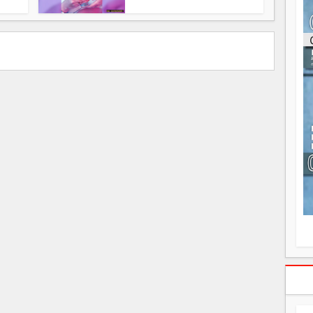
ou
re
p
fo
v
éc
l
p
mo
fo
di
—
vo
v
m
Ma
s
m