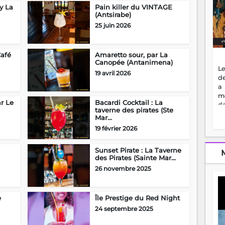
by La
Pain killer du VINTAGE
(Antsirabe)
25 juin 2026
Café
Amaretto sour, par La
Canopée (Antanimena)
Le
19 avril 2026
de
a
m
ar Le
Bacardi Cocktail : La
de
taverne des pirates (Ste
ne
Mar...
dé
19 février 2026
l'
no
so
Sunset Pirate : La Taverne
des Pirates (Sainte Mar...
to
f
26 novembre 2025
vr
s
vi
e
Île Prestige du Red Night
Af
24 septembre 2025
2
ma