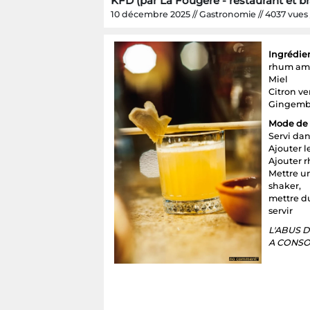
KFD (par La Fougère - restaurant et br
10 décembre 2025 // Gastronomie // 4037 vues //
Ingrédie
rhum am
Miel
Citron ve
Gingemb
Mode de 
Servi dan
Ajouter le
Ajouter 
Mettre u
shaker,
mettre d
servir
L'ABUS 
A CONSO