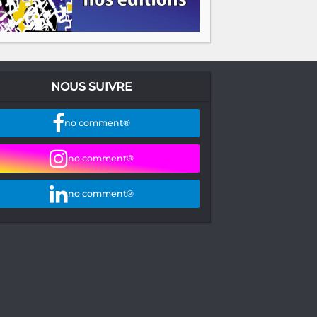
NOUS SUIVRE
no comment®
no comment®
no comment®