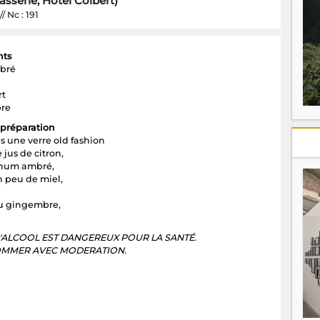
asserie, Hôtel Colbert)
 Nc : 191
nts
bré
rt
re
préparation
s une verre old fashion
 jus de citron,
rhum ambré,
n peu de miel,
u gingembre,
D'ALCOOL EST DANGEREUX POUR LA SANTÉ.
MMER AVEC MODERATION.