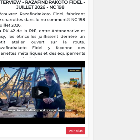
NTERVIEW - RAZAFINDRAKOTO FIDEL -
JUILLET 2026 - NC 198
écouvrez Razafindrakoto Fidel, fabricant
e charrettes dans le no comment® NC 198
juillet 2026.
u PK 42 de la RN1, entre Antananarivo et
asy, les étincelles jaillissent derrière un
etit atelier ouvert sur la route.
azafindrakoto Fidel y façonne des
harrettes métalliques et des équipements
gricoles destinés aux campagnes
algaches. Héritier d'un savoir-faire
milial, il perpétue un métier discret mais
sentiel.
Voir plus