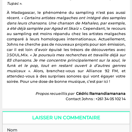
Tupac ».
À Madagascar, le phénomène du sampling n’est pas aussi
récent.
« Certains artistes malgaches ont intégré des samples
dans leurs chansons. Une chanson de Mahaleo, par exemple,
a été déjà samplée par Agrad et Skaiz ».
Cependant, le recours
au sampling est moins répandu chez les artistes malgaches
comparé à leurs homologues internationaux. Actuellement,
Johns ne cherche pas de nouveaux projets pour son émission,
car il est loin d’avoir épuisé les trésors de découvertes avec
J.SOUL.Mix.
« Je poursuis mes recherches et travaille déjà sur
83 chansons. Je me concentre principalement sur la soul, le
funk et le pop, tout en restant ouvert à d’autres genres
musicaux ».
Alors, branchez-vous sur Alliance 92 FM, et
attendez-vous à des surprises sonores qui vont égayer votre
soirée. Pour une dose de bonne musique, c’est par ici !
Propos recueillis par
Cédric Ramandiamanana
Contact Johns : +261 34 05 102 14
LAISSER UN COMMENTAIRE
Nom