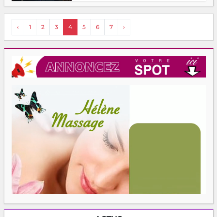
‹
1
2
3
4
5
6
7
›