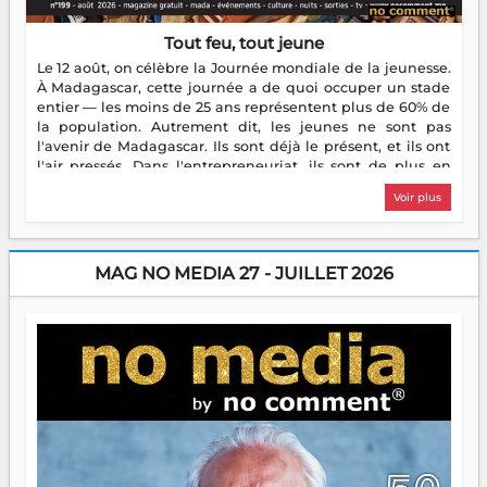
Tout feu, tout jeune
Le 12 août, on célèbre la Journée mondiale de la jeunesse.
À Madagascar, cette journée a de quoi occuper un stade
entier — les moins de 25 ans représentent plus de 60% de
la population. Autrement dit, les jeunes ne sont pas
l'avenir de Madagascar. Ils sont déjà le présent, et ils ont
l'air pressés. Dans l'entrepreneuriat, ils sont de plus en
plus nombreux à se lancer, à créer, à risquer — souvent
Voir plus
sans filet, souvent sans aide, mais toujours avec cette
énergie un peu folle qui fait qu'on se demande s'ils
dorment vraiment la nuit. En culture, les nouvelles sont
encore meilleures. Aina Rasamoelina vient de décrocher le
MAG NO MEDIA 27 - JUILLET 2026
Prix RFI Instrumental Afrique. Miangaly Elia rafle le Prix
Paritana 2026. Madagascar rayonne, et ce sont des mains
jeunes qui tiennent la torche. Alors oui, on pourrait
s'arrêter là, applaudir et rentrer chez soi satisfait. Mais ce
serait passer à côté d'une chose essentielle. La fougue, ça
brûle fort — et parfois, ça brûle vite. Une flamme sans
direction peut éclairer autant qu'elle peut consumer. C'est
là que les aînés entrent en scène — pas pour reprendre le
gouvernail, mais pour montrer où sont les récifs. Les jeunes
ont la force, les vieux ont l'expérience, comme on dit. Ce
n'est pas un combat de générations — c'est une question