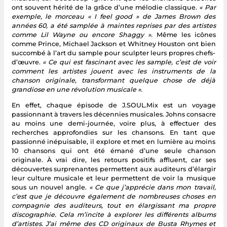
ont souvent hérité de la grâce d’une mélodie classique.
« Par
exemple, le morceau « I feel good » de James Brown des
années 60, a été samplée à maintes reprises par des artistes
comme Lil Wayne ou encore Shaggy ».
Même les icônes
comme Prince, Michael Jackson et Whitney Houston ont bien
succombé à l’art du sample pour sculpter leurs propres chefs-
d’œuvre.
« Ce qui est fascinant avec les sample, c’est de voir
comment les artistes jouent avec les instruments de la
chanson originale, transformant quelque chose de déjà
grandiose en une révolution musicale ».
En effet, chaque épisode de J.SOUL.Mix est un voyage
passionnant à travers les décennies musicales. Johns consacre
au moins une demi-journée, voire plus, à effectuer des
recherches approfondies sur les chansons. En tant que
passionné inépuisable, il explore et met en lumière au moins
10 chansons qui ont été émané d’une seule chanson
originale. À vrai dire, les retours positifs affluent, car ses
découvertes surprenantes permettent aux auditeurs d’élargir
leur culture musicale et leur permettent de voir la musique
sous un nouvel angle.
« Ce que j’apprécie dans mon travail,
c’est que je découvre également de nombreuses choses en
compagnie des auditeurs, tout en élargissant ma propre
discographie. Cela m’incite à explorer les différents albums
d’artistes. J’ai même des CD originaux de Busta Rhymes et