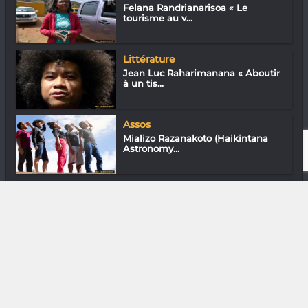
Felana Randrianarisoa « Le
tourisme au v...
Littérature
Jean Luc Raharimanana « Aboutir
à un tis...
Assos
Mializo Razanakoto (Haikintana
Astronomy...
Media & Add-0n
2026 - Les plus grosses attentes
DIVERS