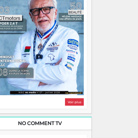
i, on pourrait s'arrêter là, applaudir et
ntrer chez soi satisfait. Mais ce serait
asser à côté d'une chose essentielle. La
ugue, ça brûle fort — et parfois, ça brûle
ite. Une flamme sans direction peut
lairer autant qu'elle peut consumer. C'est
à que les aînés entrent en scène — pas
our reprendre le gouvernail, mais pour
ntrer où sont les récifs. Les jeunes ont la
rce, les vieux ont l'expérience, comme on
t. Ce n'est pas un combat de générations
 c'est une question d'équipage. Partagez
s réussites, mais aussi vos échecs. Surtout
os échecs, d'ailleurs — ils enseignent
ieux que n'importe quel manuel. À
dagascar, la barque avance. Il faut juste
'assurer que tout le monde rame dans le
ême sens.
Voir plus
NO COMMENT TV