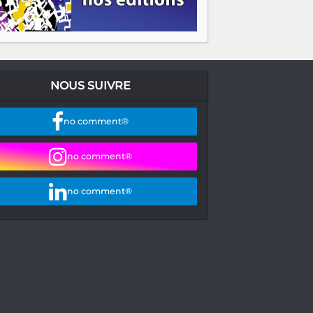
NOUS SUIVRE
no comment®
no comment®
no comment®