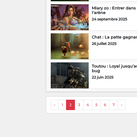
Miary zo : Entrer dans
l'arène
24 septembre 2025
Chat : La patte gagna
26 juillet 2025
Toutou : Loyal jusqu’a
bug
22 juin 2025
‹
1
2
3
4
5
6
7
›