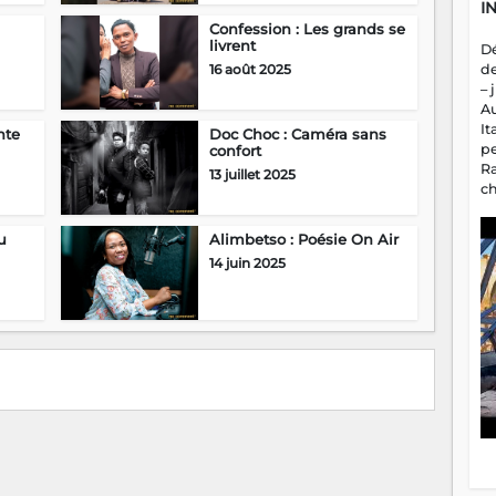
I
Confession : Les grands se
livrent
D
16 août 2025
d
– 
A
It
nte
Doc Choc : Caméra sans
p
confort
R
13 juillet 2025
c
a
m
u
Alimbetso : Poésie On Air
fa
14 juin 2025
es