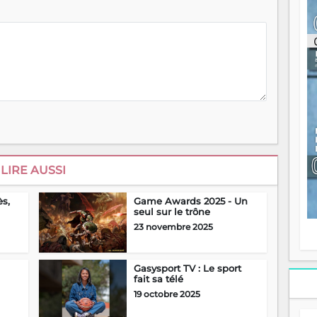
ou
re
p
fo
v
éc
l
p
mo
fo
di
—
vo
LIRE AUSSI
v
m
Ma
ès,
Game Awards 2025 - Un
seul sur le trône
s
m
23 novembre 2025
Gasysport TV : Le sport
fait sa télé
19 octobre 2025