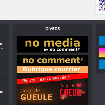
DIVERS
na
..
ue