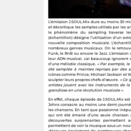
L’émission J.SOUL.Mix dure au moins 30 m
et décortique les samples utilisés par les ar
le phénomène du sampling traverse les
(échantillon) désigne l’utilisation d’un ex
nouvelle composition musicale. L’échant
nombreux genres musicaux. On le retrouve 
Funk, le RnB ou encore le Jazz. L’émission
leur ADN musical, car beaucoup ignorent q
d’une mélodie classique.
« Par exemple, le
été samplée à maintes reprises par des 
icônes comme Prince, Michael Jackson et W
sculpter leurs propres chefs-d’œuvre.
« Ce 
artistes jouent avec les instruments de l
grandiose en une révolution musicale ».
En effet, chaque épisode de J.SOUL.Mix est
Johns consacre au moins une demi-journée,
les chansons. En tant que passionné inépu
qui ont été émané d’une seule chanson orig
découvertes surprenantes permettent au
permettent de voir la musique sous un nou
découvre également de nombreuses chose