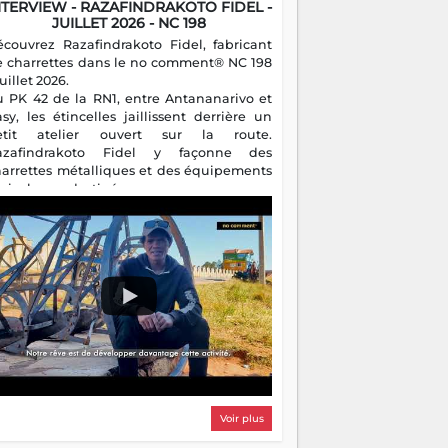
NTERVIEW - RAZAFINDRAKOTO FIDEL -
JUILLET 2026 - NC 198
écouvrez Razafindrakoto Fidel, fabricant
e charrettes dans le no comment® NC 198
juillet 2026.
u PK 42 de la RN1, entre Antananarivo et
asy, les étincelles jaillissent derrière un
etit atelier ouvert sur la route.
azafindrakoto Fidel y façonne des
harrettes métalliques et des équipements
gricoles destinés aux campagnes
algaches. Héritier d'un savoir-faire
milial, il perpétue un métier discret mais
sentiel.
Voir plus