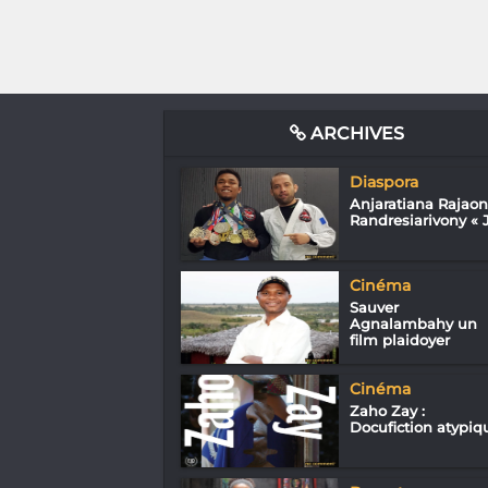
ARCHIVES
Diaspora
Anjaratiana Rajao
Randresiarivony « J.
Cinéma
Sauver
Agnalambahy un
film plaidoyer
Cinéma
Zaho Zay :
Docufiction atypiq