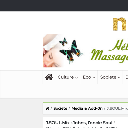
Culture
Eco
Societe
D
Societe
Media & Add-0n
J.SOUL.Mix 
J.SOUL.Mix : Johns, l’oncle Soul !