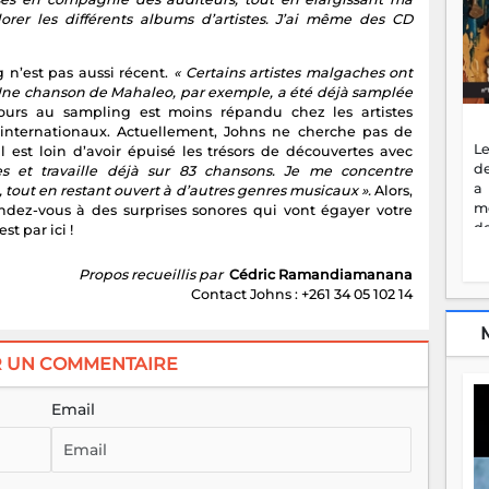
orer les différents albums d’artistes. J’ai même des CD
n’est pas aussi récent.
« Certains artistes malgaches ont
Une chanson de Mahaleo, par exemple, a été déjà samplée
ours au sampling est moins répandu chez les artistes
nternationaux. Actuellement, Johns ne cherche pas de
Le
l est loin d’avoir épuisé les trésors de découvertes avec
de
s et travaille déjà sur 83 chansons. Je me concentre
a
p, tout en restant ouvert à d’autres genres musicaux ».
Alors,
m
ndez-vous à des surprises sonores qui vont égayer votre
de
t par ici !
ne
dé
Propos recueillis par
Cédric Ramandiamanana
l'
Contact Johns : +261 34 05 102 14
no
so
to
R UN COMMENTAIRE
f
vr
s
Email
vi
Af
2
ma