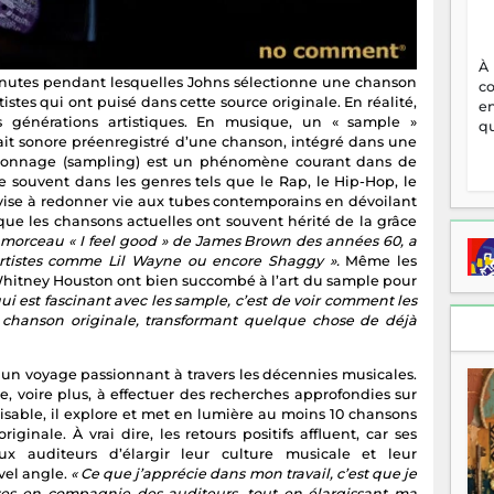
À
inutes pendant lesquelles Johns sélectionne une chanson
c
tistes qui ont puisé dans cette source originale. En réalité,
en
 générations artistiques. En musique, un « sample »
qu
trait sonore préenregistré d’une chanson, intégré dans une
illonnage (sampling) est un phénomène courant dans de
souvent dans les genres tels que le Rap, le Hip-Hop, le
 vise à redonner vie aux tubes contemporains en dévoilant
ue les chansons actuelles ont souvent hérité de la grâce
 morceau « I feel good » de James Brown des années 60, a
artistes comme Lil Wayne ou encore Shaggy ».
Même les
hitney Houston ont bien succombé à l’art du sample pour
qui est fascinant avec les sample, c’est de voir comment les
a chanson originale, transformant quelque chose de déjà
 un voyage passionnant à travers les décennies musicales.
 voire plus, à effectuer des recherches approfondies sur
isable, il explore et met en lumière au moins 10 chansons
inale. À vrai dire, les retours positifs affluent, car ses
x auditeurs d’élargir leur culture musicale et leur
vel angle.
« Ce que j’apprécie dans mon travail, c’est que je
s en compagnie des auditeurs, tout en élargissant ma