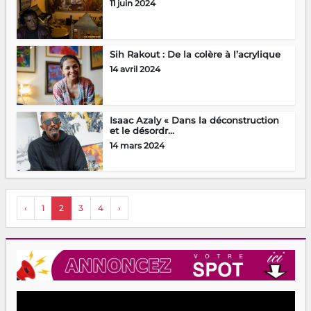
11 juin 2024
Sih Rakout : De la colère à l’acrylique
14 avril 2024
Isaac Azaly « Dans la déconstruction
et le désordr...
14 mars 2024
‹
1
2
3
4
›