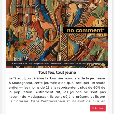
Tout feu, tout jeune
Le 12 août, on célèbre la Journée mondiale de la jeunesse.
À Madagascar, cette journée a de quoi occuper un stade
entier — les moins de 25 ans représentent plus de 60% de
la population. Autrement dit, les jeunes ne sont pas
l'avenir de Madagascar. Ils sont déjà le présent, et ils ont
l'air pressés. Dans l'entrepreneuriat, ils sont de plus en
plus nombreux à se lancer, à créer, à risquer — souvent
Voir plus
sans filet, souvent sans aide, mais toujours avec cette