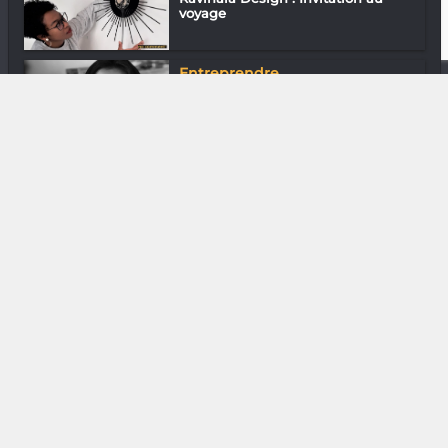
voyage
Entreprendre
Laura Razanajatovo « Nous
sommes le seul...
DIVERS