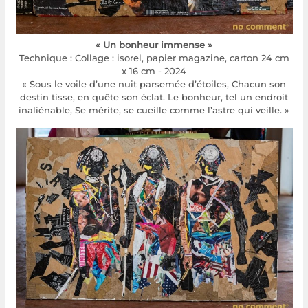
« Un bonheur immense »
Technique : Collage : isorel, papier magazine, carton 24 cm
x 16 cm - 2024
« Sous le voile d’une nuit parsemée d’étoiles, Chacun son
destin tisse, en quête son éclat. Le bonheur, tel un endroit
inaliénable, Se mérite, se cueille comme l’astre qui veille. »