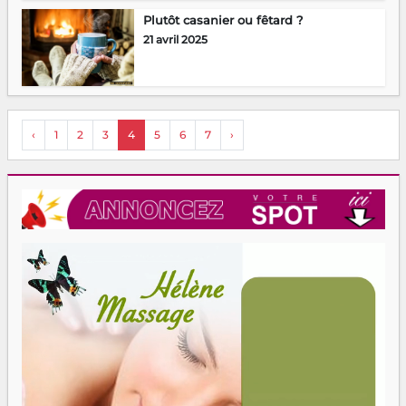
Plutôt casanier ou fêtard ?
21 avril 2025
‹
1
2
3
4
5
6
7
›