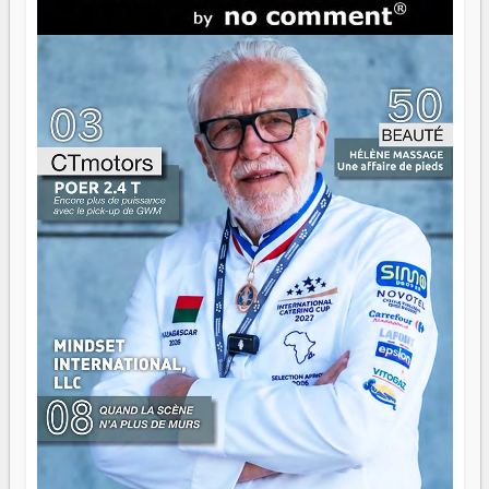
direction peut éclairer autant qu'elle peut consumer. C'est
là que les aînés entrent en scène — pas pour reprendre le
gouvernail, mais pour montrer où sont les récifs. Les jeunes
ont la force, les vieux ont l'expérience, comme on dit. Ce
n'est pas un combat de générations — c'est une question
d'équipage. Partagez vos réussites, mais aussi vos échecs.
Surtout vos échecs, d'ailleurs — ils enseignent mieux que
n'importe quel manuel. À Madagascar, la barque avance.
Il faut juste s'assurer que tout le monde rame dans le
même sens.