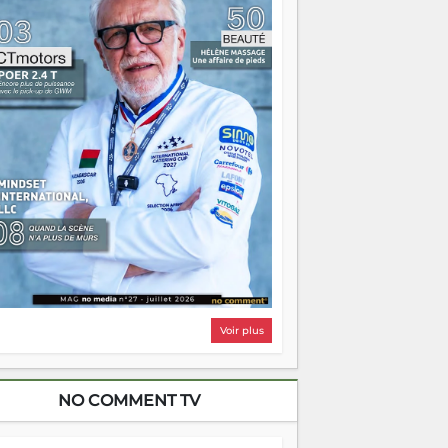
i, on pourrait s'arrêter là, applaudir et
ntrer chez soi satisfait. Mais ce serait
asser à côté d'une chose essentielle. La
ugue, ça brûle fort — et parfois, ça brûle
ite. Une flamme sans direction peut
lairer autant qu'elle peut consumer. C'est
à que les aînés entrent en scène — pas
our reprendre le gouvernail, mais pour
ntrer où sont les récifs. Les jeunes ont la
rce, les vieux ont l'expérience, comme on
t. Ce n'est pas un combat de générations
 c'est une question d'équipage. Partagez
s réussites, mais aussi vos échecs. Surtout
os échecs, d'ailleurs — ils enseignent
ieux que n'importe quel manuel. À
dagascar, la barque avance. Il faut juste
'assurer que tout le monde rame dans le
ême sens.
Voir plus
NO COMMENT TV