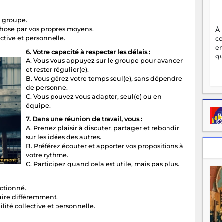
u groupe.
chose par vos propres moyens.
À
ctive et personnelle.
c
en
6. Votre capacité à respecter les délais :
qu
A. Vous vous appuyez sur le groupe pour avancer
et rester régulier(e).
B. Vous gérez votre temps seul(e), sans dépendre
de personne.
C. Vous pouvez vous adapter, seul(e) ou en
équipe.
7. Dans une réunion de travail, vous :
A. Prenez plaisir à discuter, partager et rebondir
sur les idées des autres.
B. Préférez écouter et apporter vos propositions à
votre rythme.
C. Participez quand cela est utile, mais pas plus.
nctionné.
aire différemment.
lité collective et personnelle.