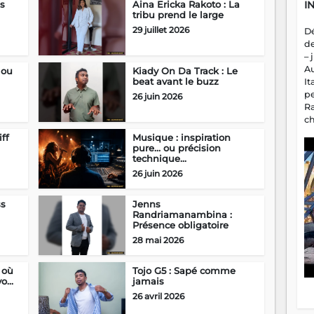
I
s
Aina Ericka Rakoto : La
tribu prend le large
29 juillet 2026
D
d
– 
A
 ou
Kiady On Da Track : Le
beat avant le buzz
It
p
26 juin 2026
R
c
a
iff
Musique : inspiration
m
pure… ou précision
fa
technique...
es
26 juin 2026
ss
Jenns
Randriamanambina :
Présence obligatoire
28 mai 2026
 où
Tojo G5 : Sapé comme
...
jamais
26 avril 2026