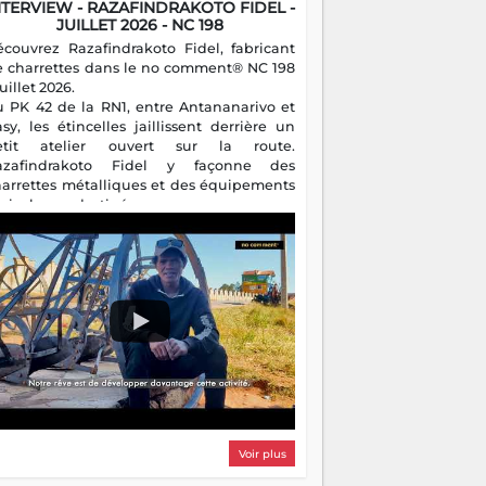
NTERVIEW - RAZAFINDRAKOTO FIDEL -
JUILLET 2026 - NC 198
écouvrez Razafindrakoto Fidel, fabricant
e charrettes dans le no comment® NC 198
juillet 2026.
u PK 42 de la RN1, entre Antananarivo et
asy, les étincelles jaillissent derrière un
etit atelier ouvert sur la route.
azafindrakoto Fidel y façonne des
harrettes métalliques et des équipements
gricoles destinés aux campagnes
algaches. Héritier d'un savoir-faire
milial, il perpétue un métier discret mais
sentiel.
Voir plus