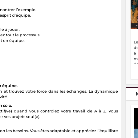
 montrer l’exemple.
 esprit d’équipe.
le à jouer.
ez tout le processus.
et en équipe.
Le
de
a
m
de
ne
dé
l'
en équipe.
no
n et trouvez votre force dans les échanges. La dynamique
so
vité.
to
f
n solo.
vr
if(ve) quand vous contrôlez votre travail de A à Z. Vous
s
r vos projets seul(e).
vi
Af
2
lon les besoins. Vous êtes adaptable et appréciez l’équilibre
ma