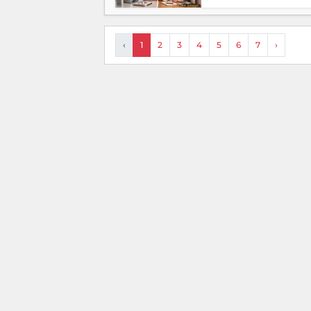
‹
1
2
3
4
5
6
7
›