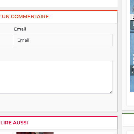
ou
re
p
R UN COMMENTAIRE
fo
v
Email
éc
l
p
mo
fo
di
—
vo
v
m
Ma
s
m
LIRE AUSSI