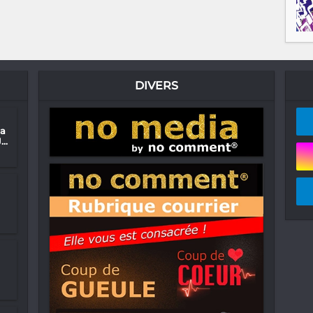
DIVERS
na
..