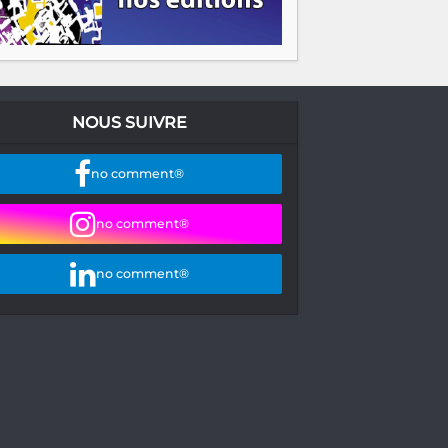
NOUS SUIVRE
no comment®
no comment®
no comment®