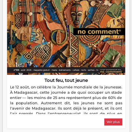
Tout feu, tout jeune
Le 12 août, on célèbre la Journée mondiale de la jeunesse.
À Madagascar, cette journée a de quoi occuper un stade
entier — les moins de 25 ans représentent plus de 60% de
la population. Autrement dit, les jeunes ne sont pas
l'avenir de Madagascar. Ils sont déjà le présent, et ils ont
l'air pressés. Dans l'entrepreneuriat, ils sont de plus en
plus nombreux à se lancer, à créer, à risquer — souvent
Voir plus
sans filet, souvent sans aide, mais toujours avec cette
énergie un peu folle qui fait qu'on se demande s'ils