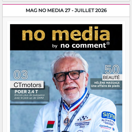
dorment vraiment la nuit. En culture, les nouvelles sont
encore meilleures. Aina Rasamoelina vient de décrocher le
MAG NO MEDIA 27 - JUILLET 2026
Prix RFI Instrumental Afrique. Miangaly Elia rafle le Prix
Paritana 2026. Madagascar rayonne, et ce sont des mains
jeunes qui tiennent la torche. Alors oui, on pourrait
s'arrêter là, applaudir et rentrer chez soi satisfait. Mais ce
serait passer à côté d'une chose essentielle. La fougue, ça
brûle fort — et parfois, ça brûle vite. Une flamme sans
direction peut éclairer autant qu'elle peut consumer. C'est
là que les aînés entrent en scène — pas pour reprendre le
gouvernail, mais pour montrer où sont les récifs. Les jeunes
ont la force, les vieux ont l'expérience, comme on dit. Ce
n'est pas un combat de générations — c'est une question
d'équipage. Partagez vos réussites, mais aussi vos échecs.
Surtout vos échecs, d'ailleurs — ils enseignent mieux que
n'importe quel manuel. À Madagascar, la barque avance.
Il faut juste s'assurer que tout le monde rame dans le
même sens.