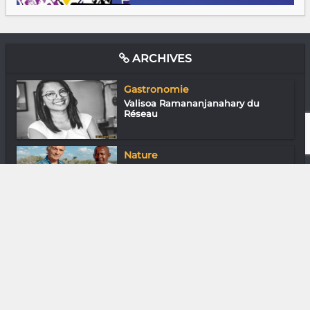
ARCHIVES
Gastronomie
Valisoa Ramananjanahary du
Réseau
Nature
Bernard Devaux : L’homme qui dit
non au...
Gastronomie
Pink Lady du Koko Kafé (Tana)
Sortir
Chez Jenny : Le carrefour