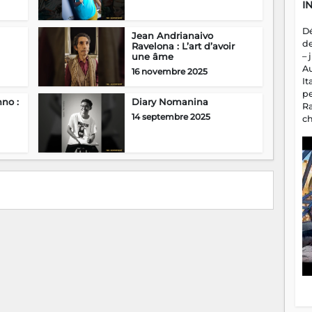
I
D
Jean Andrianaivo
d
Ravelona : L’art d’avoir
– 
une âme
A
16 novembre 2025
It
p
no :
Diary Nomanina
R
14 septembre 2025
c
a
m
fa
es