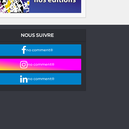
NOUS SUIVRE
no comment®
no comment®
no comment®