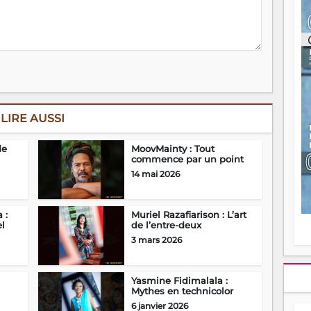
ou
re
p
fo
v
éc
l
p
mo
LIRE AUSSI
fo
di
—
de
MoovMainty : Tout
vo
commence par un point
v
14 mai 2026
m
Ma
s
 :
Muriel Razafiarison : L’art
m
el
de l’entre-deux
3 mars 2026
Yasmine Fidimalala :
Mythes en technicolor
6 janvier 2026