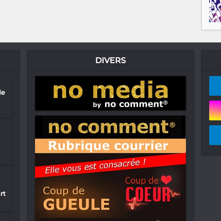
DIVERS
de
rt