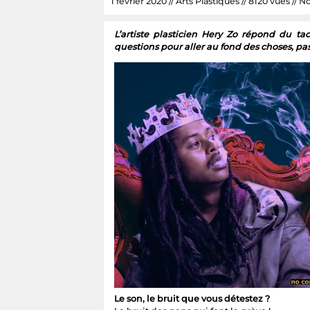
1 février 2020 // Arts Plastiques // 8120 vues // Nc 
L’artiste plasticien Hery Zo répond du t
questions pour aller au fond des choses, pas
Le son, le bruit que vous détestez ?