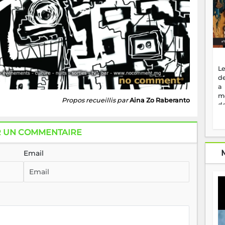
Le
de
a
m
Propos recueillis par
Aina Zo Raberanto
de
ne
dé
R UN COMMENTAIRE
l'
no
so
Email
to
f
vr
s
vi
Af
2
ma