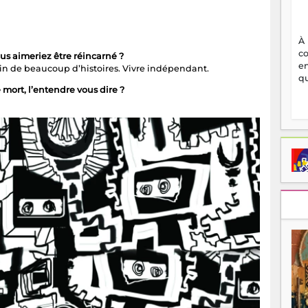
À
c
ous aimeriez être réincarné ?
en
in de beaucoup d’histoires. Vivre indépendant.
qu
 mort, l’entendre vous dire ?