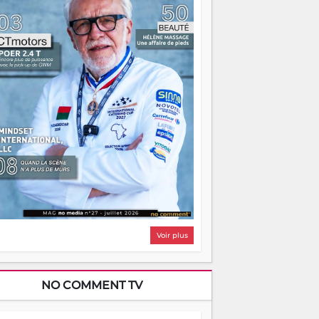
i, on pourrait s'arrêter là, applaudir et
ntrer chez soi satisfait. Mais ce serait
asser à côté d'une chose essentielle. La
ugue, ça brûle fort — et parfois, ça brûle
ite. Une flamme sans direction peut
lairer autant qu'elle peut consumer. C'est
à que les aînés entrent en scène — pas
our reprendre le gouvernail, mais pour
ntrer où sont les récifs. Les jeunes ont la
rce, les vieux ont l'expérience, comme on
t. Ce n'est pas un combat de générations
 c'est une question d'équipage. Partagez
s réussites, mais aussi vos échecs. Surtout
os échecs, d'ailleurs — ils enseignent
ieux que n'importe quel manuel. À
dagascar, la barque avance. Il faut juste
'assurer que tout le monde rame dans le
ême sens.
Voir plus
NO COMMENT TV