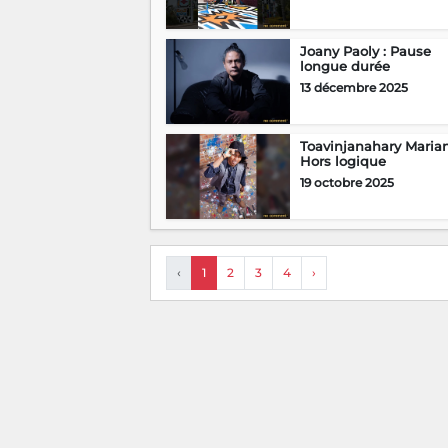
Joany Paoly : Pause
longue durée
13 décembre 2025
Toavinjanahary Marian
Hors logique
19 octobre 2025
‹
1
2
3
4
›