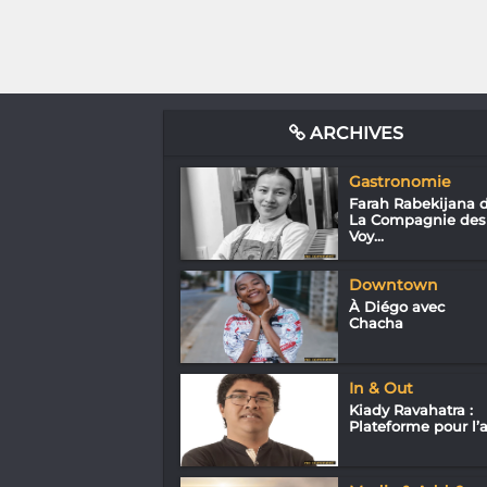
ARCHIVES
Gastronomie
Farah Rabekijana 
La Compagnie des
Voy...
Downtown
À Diégo avec
Chacha
In & Out
Kiady Ravahatra :
Plateforme pour l’a