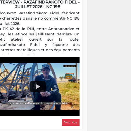
NTERVIEW - RAZAFINDRAKOTO FIDEL -
JUILLET 2026 - NC 198
écouvrez Razafindrakoto Fidel, fabricant
e charrettes dans le no comment® NC 198
juillet 2026.
u PK 42 de la RN1, entre Antananarivo et
asy, les étincelles jaillissent derrière un
etit atelier ouvert sur la route.
azafindrakoto Fidel y façonne des
harrettes métalliques et des équipements
gricoles destinés aux campagnes
algaches. Héritier d'un savoir-faire
milial, il perpétue un métier discret mais
sentiel.
Voir plus