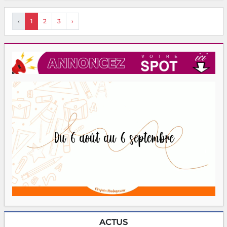
‹
1
2
3
›
ACTUS