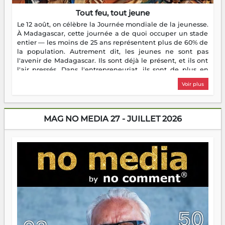
Tout feu, tout jeune
Le 12 août, on célèbre la Journée mondiale de la jeunesse.
À Madagascar, cette journée a de quoi occuper un stade
entier — les moins de 25 ans représentent plus de 60% de
la population. Autrement dit, les jeunes ne sont pas
l'avenir de Madagascar. Ils sont déjà le présent, et ils ont
l'air pressés. Dans l'entrepreneuriat, ils sont de plus en
plus nombreux à se lancer, à créer, à risquer — souvent
Voir plus
sans filet, souvent sans aide, mais toujours avec cette
énergie un peu folle qui fait qu'on se demande s'ils
dorment vraiment la nuit. En culture, les nouvelles sont
encore meilleures. Aina Rasamoelina vient de décrocher le
MAG NO MEDIA 27 - JUILLET 2026
Prix RFI Instrumental Afrique. Miangaly Elia rafle le Prix
Paritana 2026. Madagascar rayonne, et ce sont des mains
jeunes qui tiennent la torche. Alors oui, on pourrait
s'arrêter là, applaudir et rentrer chez soi satisfait. Mais ce
serait passer à côté d'une chose essentielle. La fougue, ça
brûle fort — et parfois, ça brûle vite. Une flamme sans
direction peut éclairer autant qu'elle peut consumer. C'est
là que les aînés entrent en scène — pas pour reprendre le
gouvernail, mais pour montrer où sont les récifs. Les jeunes
ont la force, les vieux ont l'expérience, comme on dit. Ce
n'est pas un combat de générations — c'est une question
d'équipage. Partagez vos réussites, mais aussi vos échecs.