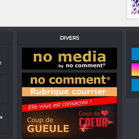
DIVERS
t
ia