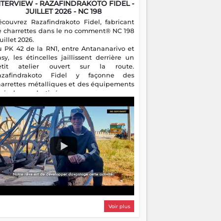
NTERVIEW - RAZAFINDRAKOTO FIDEL -
JUILLET 2026 - NC 198
écouvrez Razafindrakoto Fidel, fabricant
e charrettes dans le no comment® NC 198
juillet 2026.
u PK 42 de la RN1, entre Antananarivo et
asy, les étincelles jaillissent derrière un
etit atelier ouvert sur la route.
azafindrakoto Fidel y façonne des
harrettes métalliques et des équipements
gricoles destinés aux campagnes
algaches. Héritier d'un savoir-faire
milial, il perpétue un métier discret mais
sentiel.
Voir plus