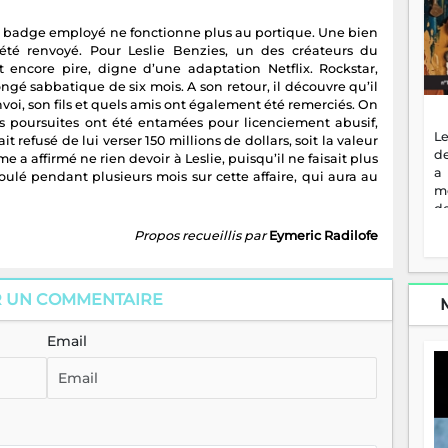
re badge employé ne fonctionne plus au portique. Une bien
été renvoyé. Pour Leslie Benzies, un des créateurs du
st encore pire, digne d’une adaptation Netflix. Rockstar,
ngé sabbatique de six mois. A son retour, il découvre qu’il
voi, son fils et quels amis ont également été remerciés. On
s poursuites ont été entamées pour licenciement abusif,
Le
t refusé de lui verser 150 millions de dollars, soit la valeur
de
me a affirmé ne rien devoir à Leslie, puisqu’il ne faisait plus
a
ulé pendant plusieurs mois sur cette affaire, qui aura au
m
de
ne
Propos recueillis par
Eymeric Radilofe
dé
l'
no
R UN COMMENTAIRE
so
to
f
Email
vr
s
vi
Af
2
ma