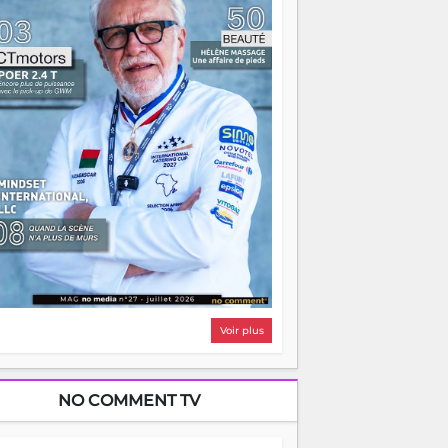
i, on pourrait s'arrêter là, applaudir et
ntrer chez soi satisfait. Mais ce serait
asser à côté d'une chose essentielle. La
ugue, ça brûle fort — et parfois, ça brûle
ite. Une flamme sans direction peut
lairer autant qu'elle peut consumer. C'est
à que les aînés entrent en scène — pas
our reprendre le gouvernail, mais pour
ntrer où sont les récifs. Les jeunes ont la
rce, les vieux ont l'expérience, comme on
t. Ce n'est pas un combat de générations
 c'est une question d'équipage. Partagez
s réussites, mais aussi vos échecs. Surtout
os échecs, d'ailleurs — ils enseignent
ieux que n'importe quel manuel. À
dagascar, la barque avance. Il faut juste
'assurer que tout le monde rame dans le
ême sens.
Voir plus
NO COMMENT TV