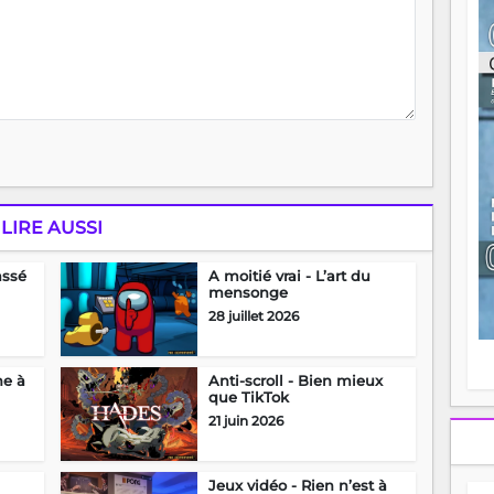
ou
re
p
fo
v
éc
l
p
mo
fo
di
LIRE AUSSI
—
vo
v
assé
A moitié vrai - L’art du
mensonge
m
Ma
28 juillet 2026
s
m
ne à
Anti-scroll - Bien mieux
que TikTok
21 juin 2026
Jeux vidéo - Rien n’est à