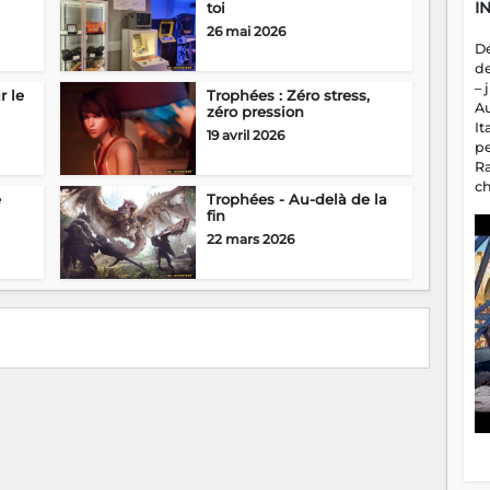
I
toi
26 mai 2026
D
d
– 
r le
Trophées : Zéro stress,
A
zéro pression
It
19 avril 2026
p
R
c
e
Trophées - Au-delà de la
a
fin
m
22 mars 2026
fa
es