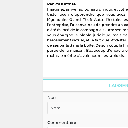
Renvoi surprise
Imaginez arriver au bureau un jour, et vot
triste façon d’apprendre que vous avez 
légendaire Grand Theft Auto, l’histoire e
l’entreprise, l’a convaincu de prendre un co
a été évincé de la compagnie. Outre son ren
vous épargne le blabla juridique, mais de
harcèlement sexuel, et le fait que Rockstar ai
de ses parts dans la boîte. De son côté, la fir
partie de la maison. Beaucoup d’encre a co
moins le mérite d’avoir nourri les tabloids.
LAISSE
Nom
Commentaire