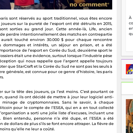
À
aris sont réservés au sport traditionnel, vous êtes encore
c
 joueurs sur la pureté de l’esport ont été détruits en 2015,
en
ont sorties au grand jour. Cette année-là, Life, ancien
qu
é de perdre intentionnellement des matchs en contrepartie
l aurait touché environ 30.000 $ pour chaque rencontre
 dommages et intérêts, un séjour en prison, et a été
’importance de l’esport en Corée du Sud, deuxième sport le
 dossiers était une évidence, surtout lorsque l’industrie pèse
éception qui nous rappelle que l’argent appelle toujours
oter que StarCraft et la Corée du Sud ne sont pas les seuls à
re générale, est connue pour ce genre d’histoire, les paris
s.
er sur la tête des joueurs, ça l’est moins. C’est pourtant ce
n, quand ils ont décidé de mettre à jour leur logiciel anti-
 minage de cryptomonnaies. Sans le savoir, à chaque
itcoin pour le compte de l’ESEA, qui en a en tout collecté
’organisation a sorti une jolie liste d’excuses, incluant une
. Bien entendu, personne n’a été dupe, et l’ESEA a été
de dollars de plus s’ils se font encore attraper. La fièvre de
oins qu’elle ne leur a coûté.