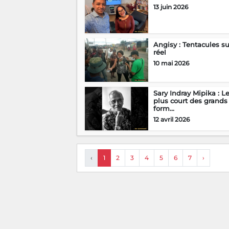
13 juin 2026
Angisy : Tentacules su
réel
10 mai 2026
Sary Indray Mipika : L
plus court des grands
form...
12 avril 2026
‹
1
2
3
4
5
6
7
›