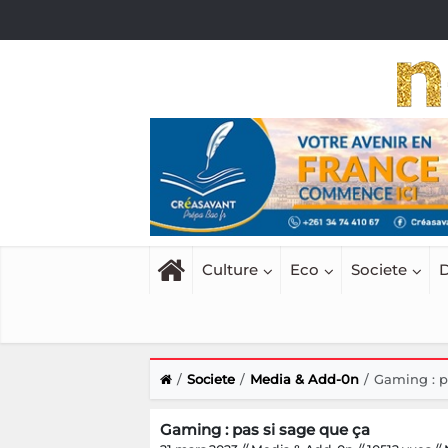
Culture
Eco
Societe
D
Societe
Media & Add-0n
Gaming : p
Gaming : pas si sage que ça