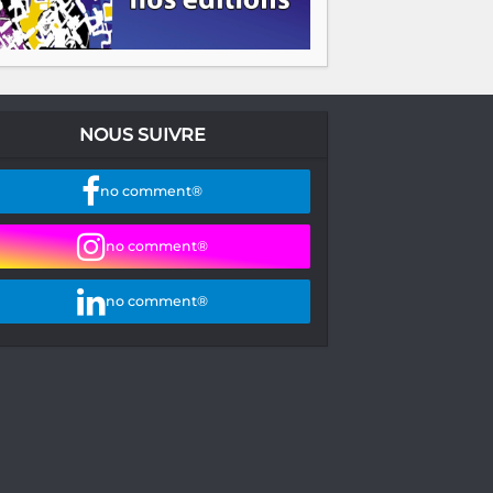
NOUS SUIVRE
no comment®
no comment®
no comment®