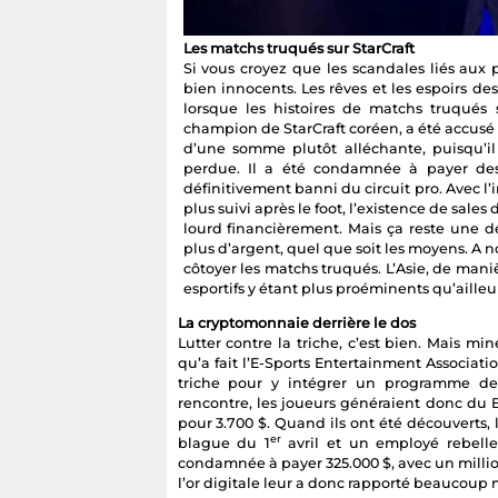
Les matchs truqués sur StarCraft
Si vous croyez que les scandales liés aux p
bien innocents. Les rêves et les espoirs des
lorsque les histoires de matchs truqués s
champion de StarCraft coréen, a été accus
d’une somme plutôt alléchante, puisqu’i
perdue. Il a été condamnée à payer des
définitivement banni du circuit pro. Avec l
plus suivi après le foot, l’existence de sales
lourd financièrement. Mais ça reste une d
plus d’argent, quel que soit les moyens. A n
côtoyer les matchs truqués. L’Asie, de maniè
esportifs y étant plus proéminents qu’ailleur
La cryptomonnaie derrière le dos
Lutter contre la triche, c’est bien. Mais min
qu’a fait l’E-Sports Entertainment Associatio
triche pour y intégrer un programme de
rencontre, les joueurs généraient donc du B
pour 3.700 $. Quand ils ont été découverts, l
er
blague du 1
avril et un employé rebelle
condamnée à payer 325.000 $, avec un million 
l’or digitale leur a donc rapporté beaucoup m