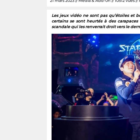
21 mars 2023 // Media & Add-0n // 10512 vues // 
Les jeux vidéo ne sont pas qu’étoiles et 
certains se sont heurtés à des carapac
scandale qui les renverrait droit vers le der