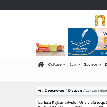
Culture
Eco
Societe
D
Decouvertes
Diaspora
Larissa Rajao
Larissa Rajaonarivelo : Une vraie toqué