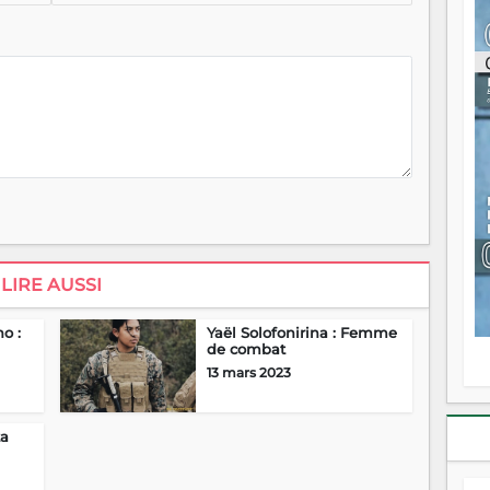
ou
re
p
fo
v
éc
l
p
mo
fo
di
—
vo
v
LIRE AUSSI
m
Ma
s
o :
Yaël Solofonirina : Femme
m
de combat
13 mars 2023
ta