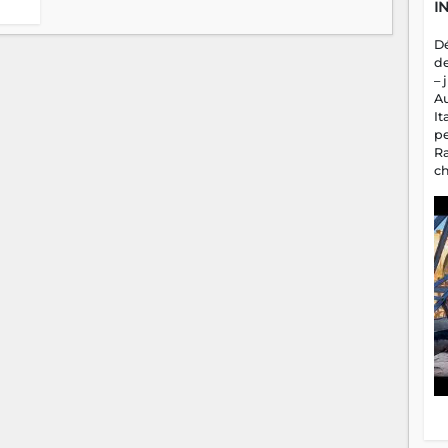
I
D
d
– 
A
It
p
R
c
a
m
fa
es