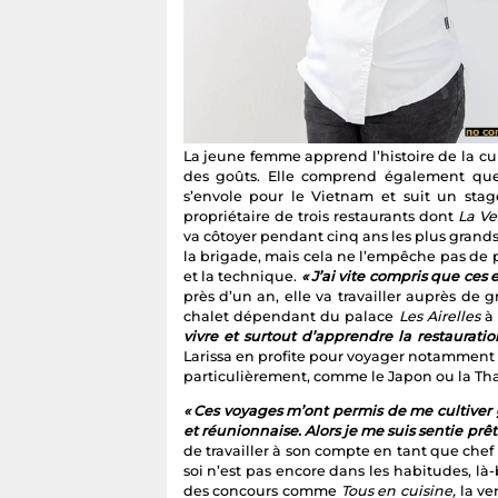
La jeune femme apprend l’histoire de la cui
des goûts. Elle comprend également que
s’envole pour le Vietnam et suit un sta
propriétaire de trois restaurants dont
La Ve
va côtoyer pendant cinq ans les plus grands
la brigade, mais cela ne l’empêche pas de pe
et la technique.
« J’ai vite compris que ces
près d’un an, elle va travailler auprès de g
chalet dépendant du palace
Les Airelles
à
vivre et surtout d’apprendre la restaurati
Larissa en profite pour voyager notamment a
particulièrement, comme le Japon ou la Th
« Ces voyages m’ont permis de me cultiver 
et réunionnaise. Alors je me suis sentie prê
de travailler à son compte en tant que chef 
soi n’est pas encore dans les habitudes, là-b
des concours comme
Tous en cuisine,
la ve