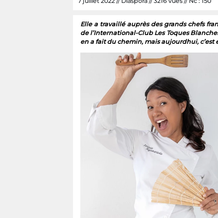
7 juillet 2022 // Diaspora // 3216 vues // Nc : 150
Elle a travaillé auprès des grands chefs fr
de l’International-Club Les Toques Blanches
en a fait du chemin, mais aujourdhui, c’est el