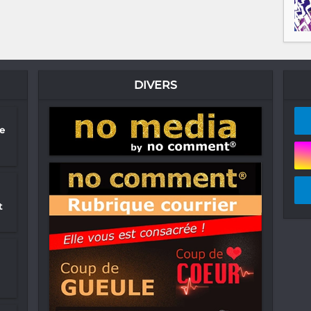
DIVERS
le
t