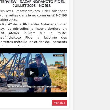
NTERVIEW - RAZAFINDRAKOTO FIDEL -
JUILLET 2026 - NC 198
écouvrez Razafindrakoto Fidel, fabricant
e charrettes dans le no comment® NC 198
juillet 2026.
u PK 42 de la RN1, entre Antananarivo et
asy, les étincelles jaillissent derrière un
etit atelier ouvert sur la route.
azafindrakoto Fidel y façonne des
harrettes métalliques et des équipements
gricoles destinés aux campagnes
algaches. Héritier d'un savoir-faire
milial, il perpétue un métier discret mais
sentiel.
Voir plus