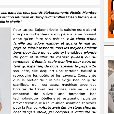
ançais dans les plus grands établissements étoilés. Membre
 section Réunion et Disciple d’Escoffier Océan Indien, elle
le la cheffe !
Pour Larissa Rajaonarivelo, la cuisine est d’abord
une passion héritée de son père, elle ne pouvait
donc qu’en faire son métier.
« Je viens d’une
famille qui adore manger et quand le mal du
pays se faisait ressentir, tous les moyens étaient
bons pour faire du
ravitoto sy henakisoa
(viande
de porc et feuilles de manioc pillées) ou du
romazava.
C’était la seule manière pour nous, en
tant qu’expatriés, de nous rappeler le pays. »
De
son père, elle acquiert une certaine facilité à
reproduire les goûts et les saveurs. Consciente
que le métier de cuisinier exige beaucoup de
sacrifices, qu’il est assez machiste avec des
horaires de travail pas faciles, cela ne l’a pas
empêché de suivre une formation bac
technologique hôtellerie et restauration puis un
brevet technique à La Réunion, avant de s’envoler
pour la France.
« Après avoir fait un stage chez un
chef français étoilé, j’ai compris la difficulté du