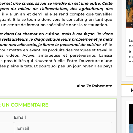
ner est une chose, savoir se vendre en est une autre. Cette
ens du milieu de l’alimentation, des agriculteurs, des
 y a un an et demi, elle se rend compte que travailler
guant. Elle se tourne donc vers le consulting en tant que
 un centre de formation spécialisée dans la restauration.
st dans
Cauchemar en cuisine,
mais à ma façon. Je viens
s restaurateurs, je diagnostique leurs problèmes et je mets
Le
ne nouvelle carte, je forme le personnel de cuisine. »
Elle
de
pour mettre en avant les produits des marques et travaille
a
vidéos. Active, ambitieuse et persévérante, Larissa
m
es possibilités qui s’ouvrent à elle. Entre l’ouverture d’une
de
idées pleins la tête. Et pourquoi pas, un jour, revenir au pays
ne
dé
l'
no
Aina Zo Raberanto
so
to
f
R UN COMMENTAIRE
vr
s
vi
Email
Af
2
ma