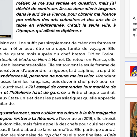
métier. Je me suis remise en question, mais j’ai
décidé de continuer. Je suis donc aller à Avignon,
dans le sud de la France, pour obtenir ma licence
À
pro métiers des arts culinaires et des arts de la
c
table en Méditerranée. C’était la seule ville, à
en
l’époque, qui offrait ce diplôme. »
qu
sine car il ne suffit pas simplement de créer des formes et
 ce métier peut être une opportunité de voyager. Elle
ge de quatre mois auprès du chef breton Didier Corlou,
rticale
et
Madame Hien
à Hanoï. De retour en France, elle
 établissements étoilés. Elle est souvent la seule femme de
rsévérer, d’apprendre la rigueur, la discipline, la rapidité
 expériences-là, personne ne pourra me les voler. »
Pendant
rosses familles françaises, puis devenir chef privé pour un
 Courchevel.
« J’ai essayé de comprendre leur manière de
on et l’hôtellerie haut de gamme. »
Entre chaque contrat,
ux États-Unis et dans les pays asiatiques qu’elle apprécie
aïlande.
gustativement, sans oublier ma culture à la fois malgache
te pour rentrer à La Réunion. »
Revenue en 2019, elle choisit
à domicile, mais faire appel à des chefs pour cuisiner chez
as. Il faut d’abord se faire connaître. Elle participe donc à
rsion réunionnaise de
Top chef,
où elle sort finaliste.
« Cela