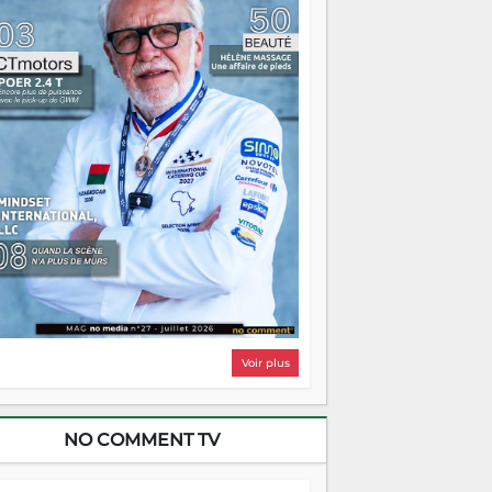
i, on pourrait s'arrêter là, applaudir et
ntrer chez soi satisfait. Mais ce serait
asser à côté d'une chose essentielle. La
ugue, ça brûle fort — et parfois, ça brûle
ite. Une flamme sans direction peut
lairer autant qu'elle peut consumer. C'est
à que les aînés entrent en scène — pas
our reprendre le gouvernail, mais pour
ntrer où sont les récifs. Les jeunes ont la
rce, les vieux ont l'expérience, comme on
t. Ce n'est pas un combat de générations
 c'est une question d'équipage. Partagez
s réussites, mais aussi vos échecs. Surtout
os échecs, d'ailleurs — ils enseignent
ieux que n'importe quel manuel. À
dagascar, la barque avance. Il faut juste
'assurer que tout le monde rame dans le
ême sens.
Voir plus
NO COMMENT TV