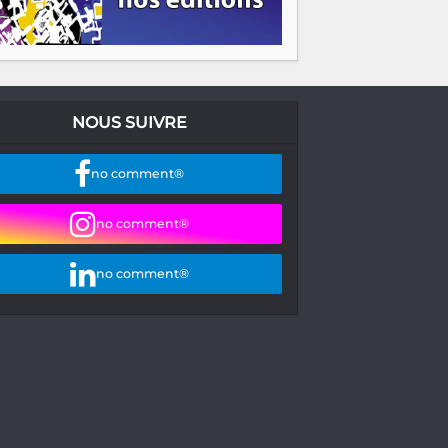
NOUS SUIVRE
no comment®
no comment®
no comment®