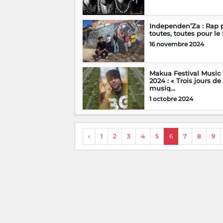
Independen’Za : Rap 
toutes, toutes pour le R
16 novembre 2024
Makua Festival Music
2024 : « Trois jours de
musiq...
1 octobre 2024
‹
1
2
3
4
5
6
7
8
9