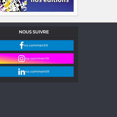
NOUS SUIVRE
no comment®
no comment®
no comment®