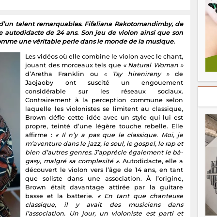
t d’un talent remarquables. Fifaliana Rakotomandimby, de
te autodidacte de 24 ans. Son jeu de violon ainsi que son
comme une véritable perle dans le monde de la musique.
Les vidéos où elle combine le violon avec le chant,
jouant des morceaux tels que
« Natural Woman »
d’Aretha Franklin ou
« Tsy hirenireny »
de
Jaojaoby ont suscité un engouement
considérable sur les réseaux sociaux.
Contrairement à la perception commune selon
laquelle les violonistes se limitent au classique,
Brown défie cette idée avec un style qui lui est
propre, teinté d’une légère touche rebelle. Elle
affirme :
« Il n’y a pas que le classique. Moi, je
m’aventure dans le jazz, le soul, le gospel, le rap et
bien d’autres genres. J’apprécie également le bà-
gasy, malgré sa complexité ».
Autodidacte, elle a
découvert le violon vers l’âge de 14 ans
,
en tant
que soliste dans une association. À l’origine,
Brown était davantage attirée par la guitare
basse et la batterie.
« En tant que chanteuse
classique, il y avait des musiciens dans
l’association. Un jour, un violoniste est parti et