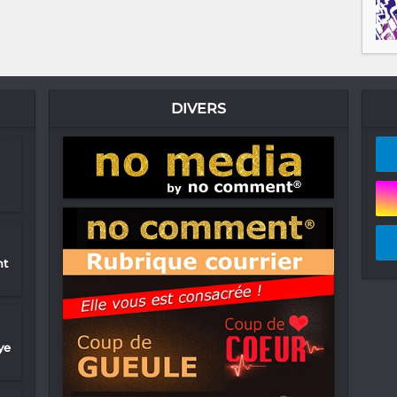
DIVERS
nt
ye