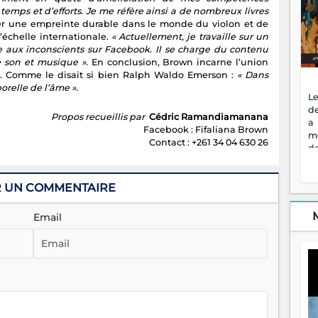
mps et d’efforts. Je me réfère ainsi a de nombreux livres
sser une empreinte durable dans le monde du violon et de
’échelle internationale.
« Actuellement, je travaille sur un
re aux inconscients sur Facebook. Il se charge du contenu
e son et musique ».
En conclusion, Brown incarne l’union
e. Comme le disait si bien Ralph Waldo Emerson :
« Dans
relle de l’âme ».
Le
de
Propos recueillis par
Cédric Ramandiamanana
a
Facebook : Fifaliana Brown
m
Contact : +261 34 04 630 26
de
ne
dé
l'
R UN COMMENTAIRE
no
so
Email
to
f
vr
s
vi
Af
2
ma