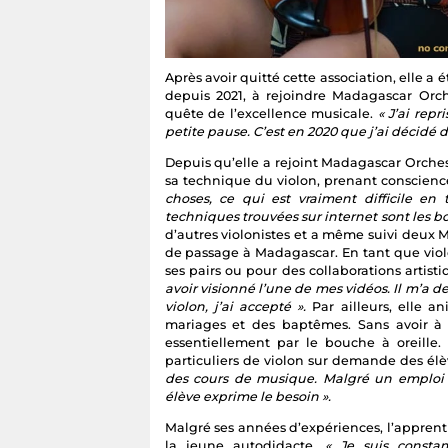
Après avoir quitté cette association, elle 
depuis 2021, à rejoindre Madagascar Or
quête de l’excellence musicale.
« J’ai rep
petite pause. C’est en 2020 que j’ai décidé
Depuis qu’elle a rejoint Madagascar Orches
sa technique du violon, prenant conscienc
choses, ce qui est vraiment difficile en 
techniques trouvées sur internet sont les b
d’autres violonistes et a même suivi deux M
de passage à Madagascar. En tant que viol
ses pairs ou pour des collaborations artist
avoir visionné l’une de mes vidéos. Il m’a d
violon, j’ai accepté ».
Par ailleurs, elle 
mariages et des baptêmes. Sans avoir à 
essentiellement par le bouche à oreill
particuliers de violon sur demande des él
des cours de musique. Malgré un emploi 
élève exprime le besoin ».
Malgré ses années d’expériences, l’appren
la jeune autodidacte.
« Je suis const