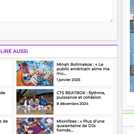
ou
re
p
fo
v
éc
l
p
mo
LIRE AUSSI
fo
di
—
Minah Bolimakoa : « Le
vo
public américain aime ma
mu...
v
m
1 janvier 2025
Ma
s
 de
CTS BEATBOX : Rythme,
m
puissance et cohésion
8 décembre 2024
s de
MixxVibes : « Plus d’une
quarantaine de DJs
formés...