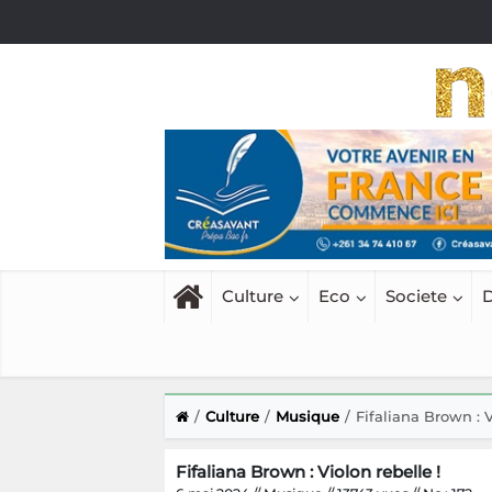
Culture
Eco
Societe
D
Culture
Musique
Fifaliana Brown : V
Fifaliana Brown : Violon rebelle !