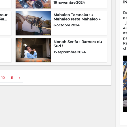
I
16 novembre 2024
D
pour
Mahaleo Taranaka : «
d
a...
Mahaleo reste Mahaleo »
– 
6 octobre 2024
A
It
p
Nonoh Serifa : Ramora du
R
Sud !
c
15 septembre 2024
a
m
fa
es
10
11
›