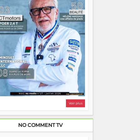
i, on pourrait s'arrêter là, applaudir et
ntrer chez soi satisfait. Mais ce serait
asser à côté d'une chose essentielle. La
ugue, ça brûle fort — et parfois, ça brûle
ite. Une flamme sans direction peut
lairer autant qu'elle peut consumer. C'est
à que les aînés entrent en scène — pas
our reprendre le gouvernail, mais pour
ntrer où sont les récifs. Les jeunes ont la
rce, les vieux ont l'expérience, comme on
t. Ce n'est pas un combat de générations
 c'est une question d'équipage. Partagez
s réussites, mais aussi vos échecs. Surtout
os échecs, d'ailleurs — ils enseignent
ieux que n'importe quel manuel. À
dagascar, la barque avance. Il faut juste
'assurer que tout le monde rame dans le
ême sens.
Voir plus
NO COMMENT TV