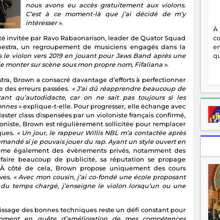
nous avons eu accès gratuitement aux violons.
C’est à ce moment-là que j’ai décidé de m’y
intéresser ».
À
a été invitée par Ravo Rabaonarison, leader de Quator Squad
c
chestra, un regroupement de musiciens engagés dans la
en
ris le violon vers 2019 en jouant pour Jaws Band après une
qu
 de monter sur scène sous mon propre nom, Fifaliana ».
tra, Brown a consacré davantage d’efforts à perfectionner
e des erreurs passées.
« J’ai dû réapprendre beaucoup de
tant qu’autodidacte, car on ne sait pas toujours si les
onnes »
explique-t-elle. Pour progresser, elle échange avec
aster class dispensées par un violoniste français confirmé,
oniste, Brown est régulièrement sollicitée pour remplacer
iques.
« Un jour, le rappeur Willis NBL m’a contactée après
emandé si je pouvais jouer du rap. Ayant un style ouvert en
anime également des évènements privés, notamment des
faire beaucoup de publicité, sa réputation se propage
e. À côté de cela, Brown propose uniquement des cours
èves.
« Avec mon cousin, j’ai co-fondé une école proposant
du temps chargé, j’enseigne le violon lorsqu’un ou une
tissage des bonnes techniques reste un défi constant pour
amment en quête d’amélioration de mes compétences