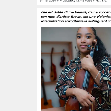
6 mai 2024 // Musique // 13743 vues // Nc : 172
Elle est dotée d’une beauté, d’une voix e
son nom d’artiste Brown, est une violonis
interprétation envoûtante la distinguent 