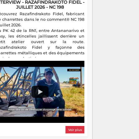
NTERVIEW - RAZAFINDRAKOTO FIDEL -
JUILLET 2026 - NC 198
écouvrez Razafindrakoto Fidel, fabricant
e charrettes dans le no comment® NC 198
juillet 2026.
u PK 42 de la RN1, entre Antananarivo et
asy, les étincelles jaillissent derrière un
etit atelier ouvert sur la route.
azafindrakoto Fidel y façonne des
harrettes métalliques et des équipements
gricoles destinés aux campagnes
algaches. Héritier d'un savoir-faire
milial, il perpétue un métier discret mais
sentiel.
Voir plus