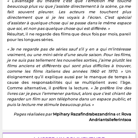
« L’avantage du théâtre c’est que l’émotion me touche
beaucoup plus vu que j’assiste directement à la scène, ça me
fait souvent pleurer. Les acteurs me touchent plus
directement que si je les voyais à l’écran. C’est spécial
d’assister à quelque chose qui se passe dans le même espace
que soi, et non pas quelque chose qui est différée. »
Résultat, il ne regarde des films que deux fois par mois, pareil
pour les longues séries.
« Je ne regarde pas de séries sauf s’il y en a qui m’intéresse
vraiment, ou une mini-série d’une seule saison. Pour les films,
je ne suis pas tellement les nouvelles sorties, j’aime plutôt les
films anciens et différents qui sont plus difficiles à trouver,
comme les films italiens des années 1960 et 1970. »
Un
éloignement qu’il explique aussi par le manque de temps à
cause des responsabilités qui se multiplient avec l’âge.
Comme alternative, il préfère la lecture.
« Je préfère lire des
livres car je peux l’emmener partout, alors que c’est chiant de
regarder un film sur son téléphone dans un espace public, et
puis la lecture me stimule beaucoup plus. »
Pages réalisées par
Mpihary Razafindrabezandrina
et
Rova
Andriantsileferintsoa