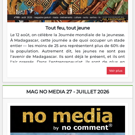
Tout feu, tout jeune
Le 12 août, on célèbre la Journée mondiale de la jeunesse.
À Madagascar, cette journée a de quoi occuper un stade
entier — les moins de 25 ans représentent plus de 60% de
la population. Autrement dit, les jeunes ne sont pas
l'avenir de Madagascar. Ils sont déjà le présent, et ils ont
l'air pressés. Dans l'entrepreneuriat, ils sont de plus en
plus nombreux à se lancer, à créer, à risquer — souvent
Voir plus
sans filet, souvent sans aide, mais toujours avec cette
énergie un peu folle qui fait qu'on se demande s'ils
dorment vraiment la nuit. En culture, les nouvelles sont
encore meilleures. Aina Rasamoelina vient de décrocher le
MAG NO MEDIA 27 - JUILLET 2026
Prix RFI Instrumental Afrique. Miangaly Elia rafle le Prix
Paritana 2026. Madagascar rayonne, et ce sont des mains
jeunes qui tiennent la torche. Alors oui, on pourrait
s'arrêter là, applaudir et rentrer chez soi satisfait. Mais ce
serait passer à côté d'une chose essentielle. La fougue, ça
brûle fort — et parfois, ça brûle vite. Une flamme sans
direction peut éclairer autant qu'elle peut consumer. C'est
là que les aînés entrent en scène — pas pour reprendre le