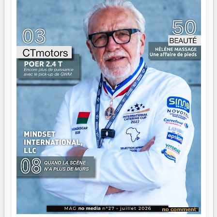
gouvernail, mais pour montrer où sont les récifs. Les jeunes
ont la force, les vieux ont l'expérience, comme on dit. Ce
n'est pas un combat de générations — c'est une question
d'équipage. Partagez vos réussites, mais aussi vos échecs.
Surtout vos échecs, d'ailleurs — ils enseignent mieux que
n'importe quel manuel. À Madagascar, la barque avance.
Il faut juste s'assurer que tout le monde rame dans le
même sens.