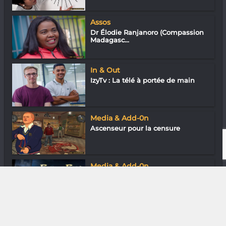
Assos
Dr Élodie Ranjanoro (Compassion
Madagasc...
In & Out
IzyTv : La télé à portée de main
Media & Add-0n
Ascenseur pour la censure
Media & Add-0n
Remakes : en (re)veux-tu, en
revoilà !