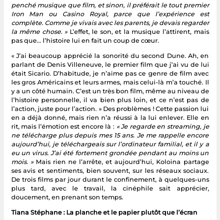
penché musique que film, et sinon, il préférait le tout premier
Iron Man ou Casino Royal, parce que l’expérience est
complète. Comme je vivais avec les parents, je devais regarder
la même chose. »
L’effet, le son, et la musique l’attirent, mais
pas que… l’histoire lui en fait un coup de cœur.
« J’ai beaucoup apprécié la sonorité du second Dune. Ah, en
parlant de Denis Villeneuve, le premier film que j’ai vu de lui
était Sicario. D’habitude, je n’aime pas ce genre de film avec
les gros Américains et leurs armes, mais celui-là m’a touché. Il
y a un côté humain. C’est un très bon film, même au niveau de
l’histoire personnelle, il va bien plus loin, et ce n’est pas de
l’action, juste pour l’action. » Des problèmes ! Cette passion lui
en a déjà donné, mais rien n’a réussi à la lui enlever. Elle en
rit, mais l’émotion est encore là :
« Je regarde en streaming, je
ne télécharge plus depuis mes 15 ans. Je me rappelle encore
aujourd’hui, je téléchargeais sur l’ordinateur familial, et il y a
eu un virus. J’ai été fortement grondée pendant au moins un
mois. »
Mais rien ne l’arrête, et aujourd’hui, Koloina partage
ses avis et sentiments, bien souvent, sur les réseaux sociaux.
De trois films par jour durant le confinement, à quelques-uns
plus tard, avec le travail, la cinéphile sait apprécier,
doucement, en prenant son temps.
Tiana Stéphane : La planche et le papier plutôt que l’écran