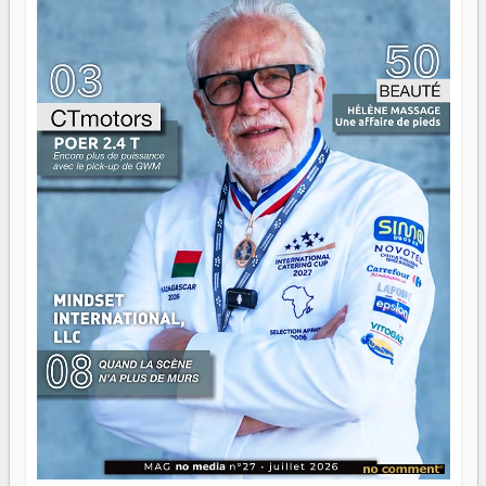
gouvernail, mais pour montrer où sont les récifs. Les jeunes
ont la force, les vieux ont l'expérience, comme on dit. Ce
n'est pas un combat de générations — c'est une question
d'équipage. Partagez vos réussites, mais aussi vos échecs.
Surtout vos échecs, d'ailleurs — ils enseignent mieux que
n'importe quel manuel. À Madagascar, la barque avance.
Il faut juste s'assurer que tout le monde rame dans le
même sens.