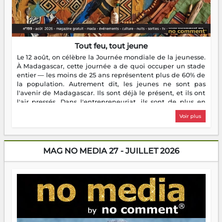
Tout feu, tout jeune
Le 12 août, on célèbre la Journée mondiale de la jeunesse.
À Madagascar, cette journée a de quoi occuper un stade
entier — les moins de 25 ans représentent plus de 60% de
la population. Autrement dit, les jeunes ne sont pas
l'avenir de Madagascar. Ils sont déjà le présent, et ils ont
l'air pressés. Dans l'entrepreneuriat, ils sont de plus en
plus nombreux à se lancer, à créer, à risquer — souvent
Voir plus
sans filet, souvent sans aide, mais toujours avec cette
énergie un peu folle qui fait qu'on se demande s'ils
dorment vraiment la nuit. En culture, les nouvelles sont
encore meilleures. Aina Rasamoelina vient de décrocher le
MAG NO MEDIA 27 - JUILLET 2026
Prix RFI Instrumental Afrique. Miangaly Elia rafle le Prix
Paritana 2026. Madagascar rayonne, et ce sont des mains
jeunes qui tiennent la torche. Alors oui, on pourrait
s'arrêter là, applaudir et rentrer chez soi satisfait. Mais ce
serait passer à côté d'une chose essentielle. La fougue, ça
brûle fort — et parfois, ça brûle vite. Une flamme sans
direction peut éclairer autant qu'elle peut consumer. C'est
là que les aînés entrent en scène — pas pour reprendre le