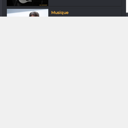
Musique
Peppe Voltarelli « Ce côté ironique
qui...
Loisirs & J’ai essayé
Try the trail !
Media & Add-0n
Remakes : en (re)veux-tu, en
revoilà !
Downtown
En ville avec Tsiory Aaron