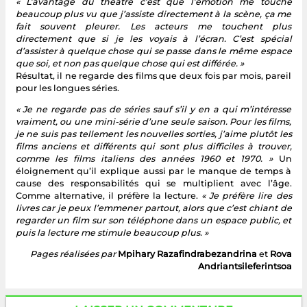
« L’avantage du théâtre c’est que l’émotion me touche
beaucoup plus vu que j’assiste directement à la scène, ça me
fait souvent pleurer. Les acteurs me touchent plus
directement que si je les voyais à l’écran. C’est spécial
d’assister à quelque chose qui se passe dans le même espace
que soi, et non pas quelque chose qui est différée. »
Résultat, il ne regarde des films que deux fois par mois, pareil
pour les longues séries.
« Je ne regarde pas de séries sauf s’il y en a qui m’intéresse
vraiment, ou une mini-série d’une seule saison. Pour les films,
je ne suis pas tellement les nouvelles sorties, j’aime plutôt les
films anciens et différents qui sont plus difficiles à trouver,
comme les films italiens des années 1960 et 1970. »
Un
éloignement qu’il explique aussi par le manque de temps à
cause des responsabilités qui se multiplient avec l’âge.
Comme alternative, il préfère la lecture.
« Je préfère lire des
livres car je peux l’emmener partout, alors que c’est chiant de
regarder un film sur son téléphone dans un espace public, et
puis la lecture me stimule beaucoup plus. »
Pages réalisées par
Mpihary Razafindrabezandrina
et
Rova
Andriantsileferintsoa