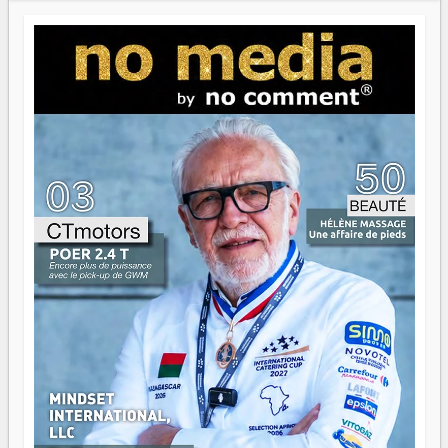
Paritana 2026. Madagascar rayonne, et ce sont des mains
jeunes qui tiennent la torche. Alors oui, on pourrait
s'arrêter là, applaudir et rentrer chez soi satisfait. Mais ce
serait passer à côté d'une chose essentielle. La fougue, ça
brûle fort — et parfois, ça brûle vite. Une flamme sans
direction peut éclairer autant qu'elle peut consumer. C'est
là que les aînés entrent en scène — pas pour reprendre le
gouvernail, mais pour montrer où sont les récifs. Les jeunes
ont la force, les vieux ont l'expérience, comme on dit. Ce
n'est pas un combat de générations — c'est une question
d'équipage. Partagez vos réussites, mais aussi vos échecs.
Surtout vos échecs, d'ailleurs — ils enseignent mieux que
n'importe quel manuel. À Madagascar, la barque avance.
Il faut juste s'assurer que tout le monde rame dans le
même sens.