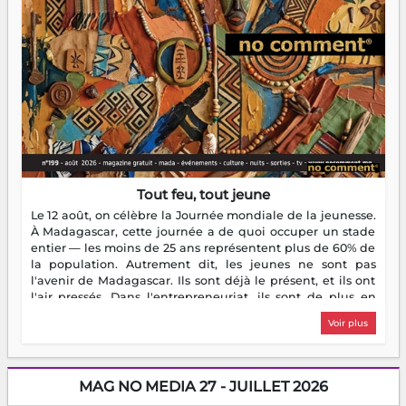
Tout feu, tout jeune
Le 12 août, on célèbre la Journée mondiale de la jeunesse.
À Madagascar, cette journée a de quoi occuper un stade
entier — les moins de 25 ans représentent plus de 60% de
la population. Autrement dit, les jeunes ne sont pas
l'avenir de Madagascar. Ils sont déjà le présent, et ils ont
l'air pressés. Dans l'entrepreneuriat, ils sont de plus en
plus nombreux à se lancer, à créer, à risquer — souvent
Voir plus
sans filet, souvent sans aide, mais toujours avec cette
énergie un peu folle qui fait qu'on se demande s'ils
dorment vraiment la nuit. En culture, les nouvelles sont
encore meilleures. Aina Rasamoelina vient de décrocher le
MAG NO MEDIA 27 - JUILLET 2026
Prix RFI Instrumental Afrique. Miangaly Elia rafle le Prix