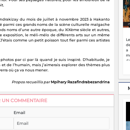
t.
ndrakizay du mois de juillet à novembre 2023 à Hakanto
 parmi ces grands noms de la scène culturelle malgache
rands noms d’une autre époque, du XIXème siècle et autres,
tte exposition, le méli-mélo de différents arts sur un même
Le
étais comme un petit poisson tout fier parmi ces artistes
de
a
m
photos par ci par là quand je suis inspiré. D’habitude, je
de
 et de l’humain, mais j’aimerais explorer des thèmes plus
ne
verra où ça va nous mener.
dé
l'
no
Propos recueillis par
Mpihary Razafindrabezandrina
so
to
f
R UN COMMENTAIRE
vr
s
Email
vi
Af
2
ma