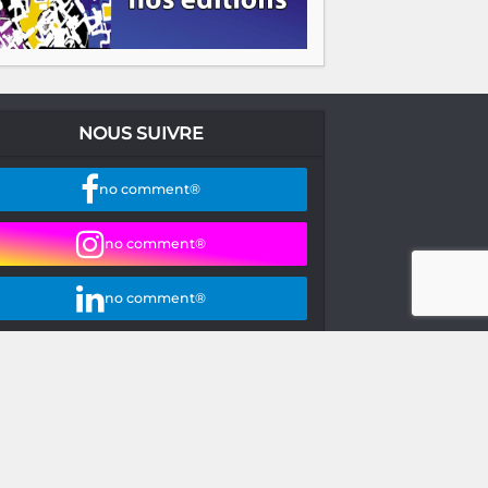
NOUS SUIVRE
no comment®
no comment®
no comment®