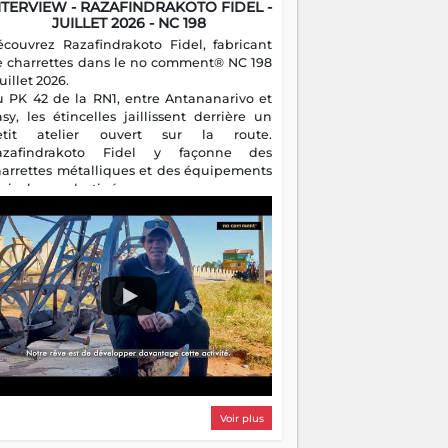
NTERVIEW - RAZAFINDRAKOTO FIDEL -
JUILLET 2026 - NC 198
écouvrez Razafindrakoto Fidel, fabricant
e charrettes dans le no comment® NC 198
juillet 2026.
u PK 42 de la RN1, entre Antananarivo et
asy, les étincelles jaillissent derrière un
etit atelier ouvert sur la route.
azafindrakoto Fidel y façonne des
harrettes métalliques et des équipements
gricoles destinés aux campagnes
algaches. Héritier d'un savoir-faire
milial, il perpétue un métier discret mais
sentiel.
Voir plus