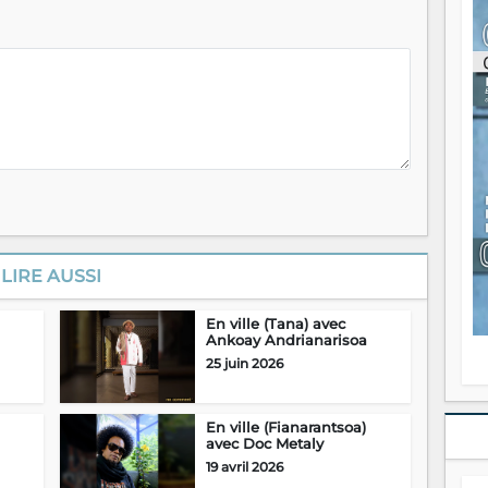
ou
re
p
fo
v
éc
l
p
mo
fo
di
—
vo
v
LIRE AUSSI
m
Ma
En ville (Tana) avec
s
Ankoay Andrianarisoa
m
25 juin 2026
En ville (Fianarantsoa)
avec Doc Metaly
19 avril 2026