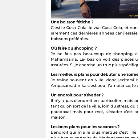
Une boisson fétiche ?
C’est le Coca-Cola, le vrai Coca-Cola, et n
rarement ces dernières années car j’essa
boissons préférées.
Où faire du shopping ?
Je ne fais pas beaucoup de shopping en
Mahamasina. Là- bas on voit des pièces un
assurées. Si je cherche un truc plus spécifiqu
Les meilleurs plans pour débuter une soirée
Je traîne souvent en ville, donc jecitera
Ampasamadinika c’est pour l’ambiance, le ca
Un endroit pour s’évader ?
Il n’y a pas d’endroit en particulier, ma
tant qu’on sort de la ville, loin du stress, d
paradoxal mais pour moi, s’évader c’est au
maison.
Les bons plans pour les vacances ?
L’endroit qui m’a le plus marqué c’est l’île
plus beaux endroits de Madagascar selon m