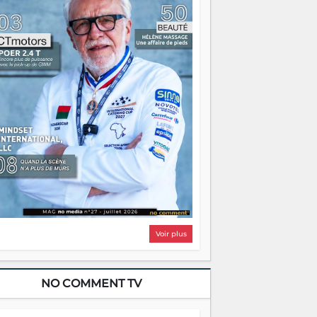
i, on pourrait s'arrêter là, applaudir et
ntrer chez soi satisfait. Mais ce serait
asser à côté d'une chose essentielle. La
ugue, ça brûle fort — et parfois, ça brûle
ite. Une flamme sans direction peut
lairer autant qu'elle peut consumer. C'est
à que les aînés entrent en scène — pas
our reprendre le gouvernail, mais pour
ntrer où sont les récifs. Les jeunes ont la
rce, les vieux ont l'expérience, comme on
t. Ce n'est pas un combat de générations
 c'est une question d'équipage. Partagez
s réussites, mais aussi vos échecs. Surtout
os échecs, d'ailleurs — ils enseignent
ieux que n'importe quel manuel. À
dagascar, la barque avance. Il faut juste
'assurer que tout le monde rame dans le
ême sens.
Voir plus
NO COMMENT TV