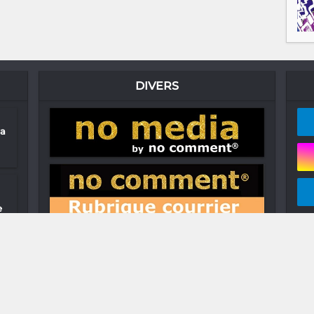
DIVERS
ia
e
st