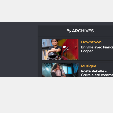
ARCHIVES
Downtown
En ville avec Franc
Cooper
Musique
Poète Rebelle «
Écrire a été comm
une t...
Mode & Design
BoGasy : L’afro, c’e
chic !