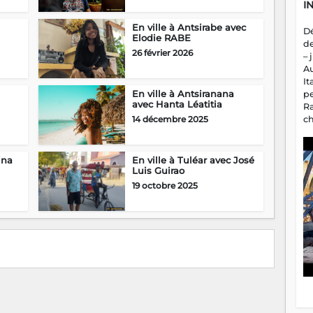
I
En ville à Antsirabe avec
D
Elodie RABE
d
26 février 2026
– 
A
It
En ville à Antsiranana
p
avec Hanta Léatitia
R
c
14 décembre 2025
a
m
fa
ina
En ville à Tuléar avec José
es
Luis Guirao
19 octobre 2025