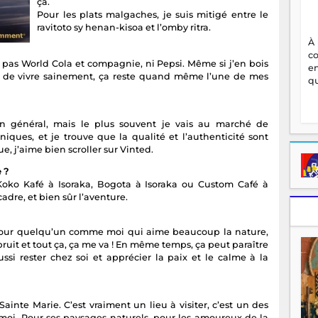
ça.
Pour les plats malgaches, je suis mitigé entre le
ravitoto sy henan-kisoa et l’omby ritra.
À
c
on pas World Cola et compagnie, ni Pepsi. Même si j’en bois
en
ie de vivre sainement, ça reste quand même l’une de mes
qu
 général, mais le plus souvent je vais au marché de
iques, et je trouve que la qualité et l’authenticité sont
e, j’aime bien scroller sur Vinted.
 ?
i Koko Kafé à Isoraka, Bogota à Isoraka ou Custom Café à
dre, et bien sûr l’aventure.
is pour quelqu’un comme moi qui aime beaucoup la nature,
u bruit et tout ça, ça me va ! En même temps, ça peut paraître
ssi rester chez soi et apprécier la paix et le calme à la
 Sainte Marie. C’est vraiment un lieu à visiter, c’est un des
oi. Pour ses paysages naturels, pour les amoureux de la