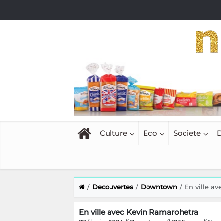
Culture
Eco
Societe
D
Decouvertes
Downtown
En ville a
En ville avec Kevin Ramarohetra