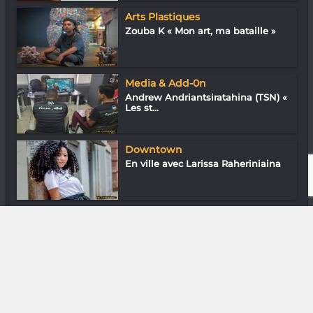
Arts Plastiques
Zouba K « Mon art, ma bataille »
Media & Add-0n
Andrew Andriantsiratahina (TSN) «
Les st...
Downtown
En ville avec Larissa Raheriniaina
Gastronomie
Louis Fabrice Razafindravelo de
l’Irish...
DIVERS