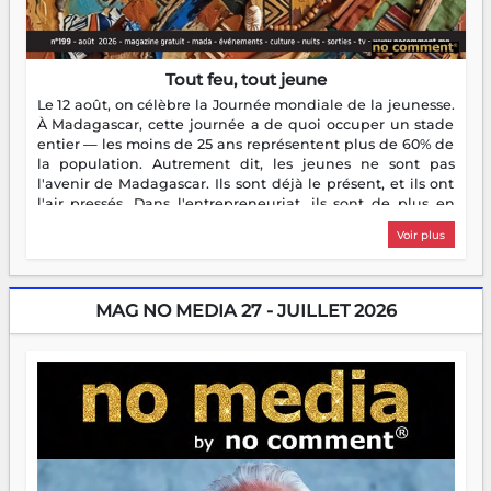
Tout feu, tout jeune
Le 12 août, on célèbre la Journée mondiale de la jeunesse.
À Madagascar, cette journée a de quoi occuper un stade
entier — les moins de 25 ans représentent plus de 60% de
la population. Autrement dit, les jeunes ne sont pas
l'avenir de Madagascar. Ils sont déjà le présent, et ils ont
l'air pressés. Dans l'entrepreneuriat, ils sont de plus en
plus nombreux à se lancer, à créer, à risquer — souvent
Voir plus
sans filet, souvent sans aide, mais toujours avec cette
énergie un peu folle qui fait qu'on se demande s'ils
dorment vraiment la nuit. En culture, les nouvelles sont
encore meilleures. Aina Rasamoelina vient de décrocher le
MAG NO MEDIA 27 - JUILLET 2026
Prix RFI Instrumental Afrique. Miangaly Elia rafle le Prix
Paritana 2026. Madagascar rayonne, et ce sont des mains
jeunes qui tiennent la torche. Alors oui, on pourrait
s'arrêter là, applaudir et rentrer chez soi satisfait. Mais ce
serait passer à côté d'une chose essentielle. La fougue, ça
brûle fort — et parfois, ça brûle vite. Une flamme sans
direction peut éclairer autant qu'elle peut consumer. C'est
là que les aînés entrent en scène — pas pour reprendre le
gouvernail, mais pour montrer où sont les récifs. Les jeunes