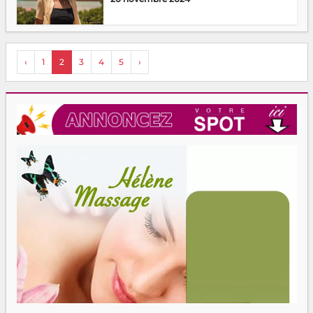
‹
1
2
3
4
5
›