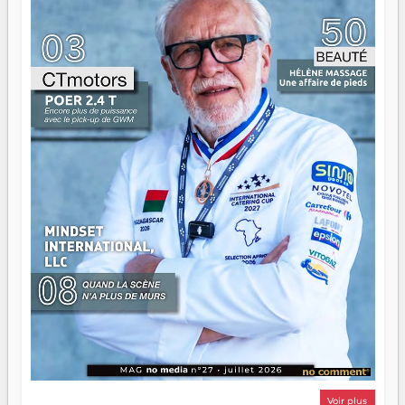
ont la force, les vieux ont l'expérience, comme on dit. Ce
n'est pas un combat de générations — c'est une question
d'équipage. Partagez vos réussites, mais aussi vos échecs.
Surtout vos échecs, d'ailleurs — ils enseignent mieux que
n'importe quel manuel. À Madagascar, la barque avance.
Il faut juste s'assurer que tout le monde rame dans le
même sens.
Voir plus