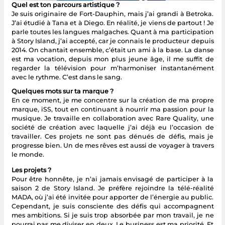
Quel est ton parcours artistique ?
Je suis originaire de Fort-Dauphin, mais j’ai grandi à Betroka.
J’ai étudié à Tana et à Diego. En réalité, je viens de partout ! Je
parle toutes les langues malgaches. Quant à ma participation
à Story Island, j’ai accepté, car je connais le producteur depuis
2014. On chantait ensemble, c’était un ami à la base. La danse
est ma vocation, depuis mon plus jeune âge, il me suffit de
regarder la télévision pour m’harmoniser instantanément
avec le rythme. C’est dans le sang.
Quelques mots sur ta marque ?
En ce moment, je me concentre sur la création de ma propre
marque, iSS, tout en continuant à nourrir ma passion pour la
musique. Je travaille en collaboration avec Rare Quality, une
société de création avec laquelle j’ai déjà eu l’occasion de
travailler. Ces projets ne sont pas dénués de défis, mais je
progresse bien. Un de mes rêves est aussi de voyager à travers
le monde.
Les projets ?
Pour être honnête, je n’ai jamais envisagé de participer à la
saison 2 de Story Island. Je préfère rejoindre la télé-réalité
MADA, où j’ai été invitée pour apporter de l’énergie au public.
Cependant, je suis consciente des défis qui accompagnent
mes ambitions. Si je suis trop absorbée par mon travail, je ne
pourrai pas me diviser en deux. Le business est ma priorité. Et