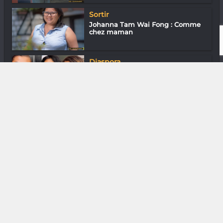
Sortir
Johanna Tam Wai Fong : Comme
chez maman
Diaspora
Tsak Tsak Madagascar : Un projet
qui rou...
DIVERS