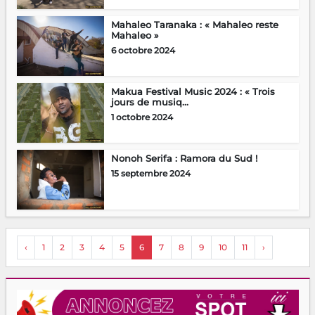
Mahaleo Taranaka : « Mahaleo reste
Mahaleo »
6 octobre 2024
Makua Festival Music 2024 : « Trois
jours de musiq...
1 octobre 2024
Nonoh Serifa : Ramora du Sud !
15 septembre 2024
‹
1
2
3
4
5
6
7
8
9
10
11
›