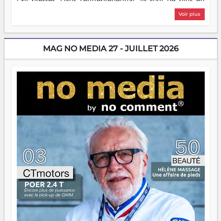
l'air pressés. Dans l'entrepreneuriat, ils sont de plus en
plus nombreux à se lancer, à créer, à risquer — souvent
Voir plus
sans filet, souvent sans aide, mais toujours avec cette
énergie un peu folle qui fait qu'on se demande s'ils
dorment vraiment la nuit. En culture, les nouvelles sont
encore meilleures. Aina Rasamoelina vient de décrocher le
MAG NO MEDIA 27 - JUILLET 2026
Prix RFI Instrumental Afrique. Miangaly Elia rafle le Prix
Paritana 2026. Madagascar rayonne, et ce sont des mains
jeunes qui tiennent la torche. Alors oui, on pourrait
s'arrêter là, applaudir et rentrer chez soi satisfait. Mais ce
serait passer à côté d'une chose essentielle. La fougue, ça
brûle fort — et parfois, ça brûle vite. Une flamme sans
direction peut éclairer autant qu'elle peut consumer. C'est
là que les aînés entrent en scène — pas pour reprendre le
gouvernail, mais pour montrer où sont les récifs. Les jeunes
ont la force, les vieux ont l'expérience, comme on dit. Ce
n'est pas un combat de générations — c'est une question
d'équipage. Partagez vos réussites, mais aussi vos échecs.
Surtout vos échecs, d'ailleurs — ils enseignent mieux que
n'importe quel manuel. À Madagascar, la barque avance.
Il faut juste s'assurer que tout le monde rame dans le
même sens.