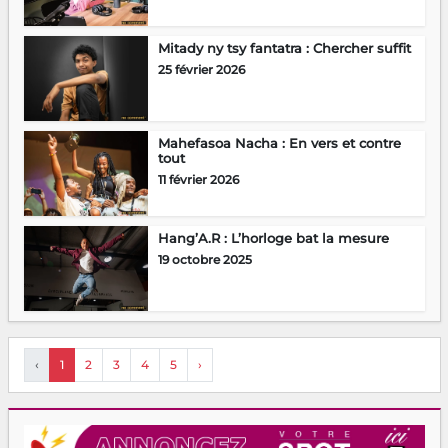
Mitady ny tsy fantatra : Chercher suffit
25 février 2026
Mahefasoa Nacha : En vers et contre
tout
11 février 2026
Hang’A.R : L’horloge bat la mesure
19 octobre 2025
‹
1
2
3
4
5
›