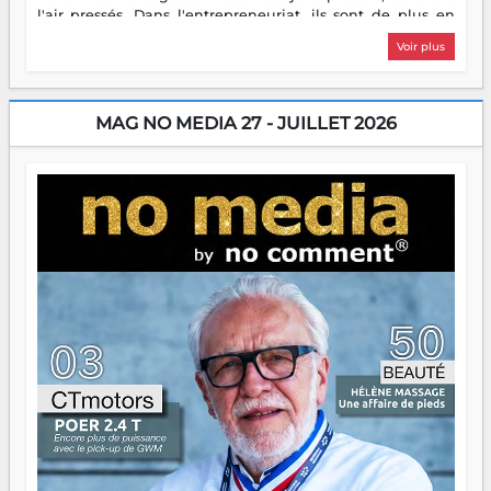
l'air pressés. Dans l'entrepreneuriat, ils sont de plus en
plus nombreux à se lancer, à créer, à risquer — souvent
Voir plus
sans filet, souvent sans aide, mais toujours avec cette
énergie un peu folle qui fait qu'on se demande s'ils
dorment vraiment la nuit. En culture, les nouvelles sont
encore meilleures. Aina Rasamoelina vient de décrocher le
MAG NO MEDIA 27 - JUILLET 2026
Prix RFI Instrumental Afrique. Miangaly Elia rafle le Prix
Paritana 2026. Madagascar rayonne, et ce sont des mains
jeunes qui tiennent la torche. Alors oui, on pourrait
s'arrêter là, applaudir et rentrer chez soi satisfait. Mais ce
serait passer à côté d'une chose essentielle. La fougue, ça
brûle fort — et parfois, ça brûle vite. Une flamme sans
direction peut éclairer autant qu'elle peut consumer. C'est
là que les aînés entrent en scène — pas pour reprendre le
gouvernail, mais pour montrer où sont les récifs. Les jeunes
ont la force, les vieux ont l'expérience, comme on dit. Ce
n'est pas un combat de générations — c'est une question
d'équipage. Partagez vos réussites, mais aussi vos échecs.
Surtout vos échecs, d'ailleurs — ils enseignent mieux que
n'importe quel manuel. À Madagascar, la barque avance.
Il faut juste s'assurer que tout le monde rame dans le
même sens.