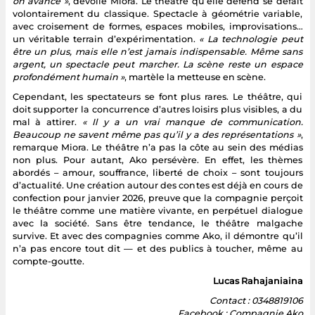
on avance »
, dévoile Miora. Le théâtre qu’elle défend se défait
volontairement du classique. Spectacle à géométrie variable,
avec croisement de formes, espaces mobiles, improvisations…
un véritable terrain d’expérimentation.
« La technologie peut
être un plus, mais elle n’est jamais indispensable. Même sans
argent, un spectacle peut marcher. La scène reste un espace
profondément humain »
, martèle la metteuse en scène.
Cependant, les spectateurs se font plus rares. Le théâtre, qui
doit supporter la concurrence d’autres loisirs plus visibles, a du
mal à attirer.
« Il y a un vrai manque de communication.
Beaucoup ne savent même pas qu’il y a des représentations »
,
remarque Miora. Le théâtre n’a pas la côte au sein des médias
non plus. Pour autant, Ako persévère. En effet, les thèmes
abordés – amour, souffrance, liberté de choix – sont toujours
d’actualité. Une création autour des contes est déjà en cours de
confection pour janvier 2026, preuve que la compagnie perçoit
le théâtre comme une matière vivante, en perpétuel dialogue
avec la société. Sans être tendance, le théâtre malgache
survive. Et avec des compagnies comme Ako, il démontre qu’il
n’a pas encore tout dit — et des publics à toucher, même au
compte-goutte.
Lucas Rahajaniaina
Contact : 0348819106
Facebook : Compagnie Ako