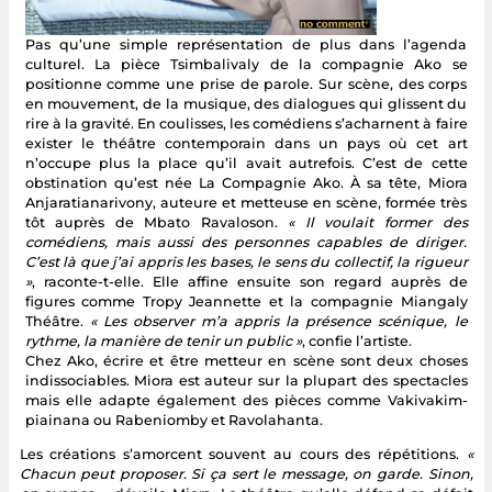
Pas qu’une simple représentation de plus dans l’agenda
culturel. La pièce Tsimbalivaly de la compagnie Ako se
positionne comme une prise de parole. Sur scène, des corps
en mouvement, de la musique, des dialogues qui glissent du
rire à la gravité. En coulisses, les comédiens s’acharnent à faire
exister le théâtre contemporain dans un pays où cet art
n’occupe plus la place qu’il avait autrefois. C’est de cette
obstination qu’est née La Compagnie Ako. À sa tête, Miora
Anjaratianarivony, auteure et metteuse en scène, formée très
tôt auprès de Mbato Ravaloson.
« Il voulait former des
comédiens, mais aussi des personnes capables de diriger.
C’est là que j’ai appris les bases, le sens du collectif, la rigueur
»
, raconte-t-elle. Elle affine ensuite son regard auprès de
figures comme Tropy Jeannette et la compagnie Miangaly
Théâtre.
« Les observer m’a appris la présence scénique, le
rythme, la manière de tenir un public »
, confie l’artiste.
Chez Ako, écrire et être metteur en scène sont deux choses
indissociables. Miora est auteur sur la plupart des spectacles
mais elle adapte également des pièces comme Vakivakim-
piainana ou Rabeniomby et Ravolahanta.
Les créations s’amorcent souvent au cours des répétitions.
«
Chacun peut proposer. Si ça sert le message, on garde. Sinon,