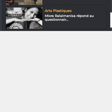
Arts Plastiques
Miora Ralaimanisa répond au
questionnair...
Musique
Ramjasy : Rap conscient
DIVERS