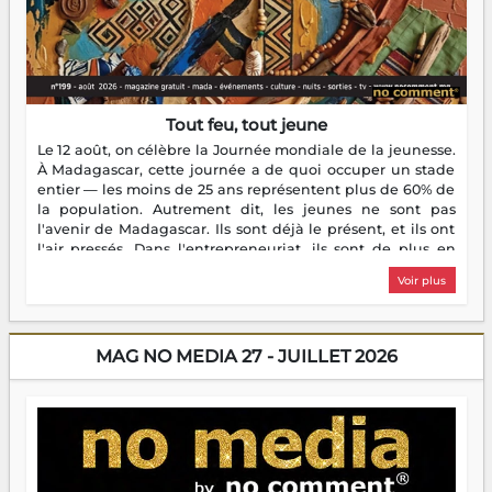
Tout feu, tout jeune
Le 12 août, on célèbre la Journée mondiale de la jeunesse.
À Madagascar, cette journée a de quoi occuper un stade
entier — les moins de 25 ans représentent plus de 60% de
la population. Autrement dit, les jeunes ne sont pas
l'avenir de Madagascar. Ils sont déjà le présent, et ils ont
l'air pressés. Dans l'entrepreneuriat, ils sont de plus en
plus nombreux à se lancer, à créer, à risquer — souvent
Voir plus
sans filet, souvent sans aide, mais toujours avec cette
énergie un peu folle qui fait qu'on se demande s'ils
dorment vraiment la nuit. En culture, les nouvelles sont
encore meilleures. Aina Rasamoelina vient de décrocher le
MAG NO MEDIA 27 - JUILLET 2026
Prix RFI Instrumental Afrique. Miangaly Elia rafle le Prix
Paritana 2026. Madagascar rayonne, et ce sont des mains
jeunes qui tiennent la torche. Alors oui, on pourrait
s'arrêter là, applaudir et rentrer chez soi satisfait. Mais ce
serait passer à côté d'une chose essentielle. La fougue, ça
brûle fort — et parfois, ça brûle vite. Une flamme sans
direction peut éclairer autant qu'elle peut consumer. C'est