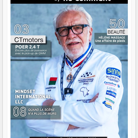
là que les aînés entrent en scène — pas pour reprendre le
gouvernail, mais pour montrer où sont les récifs. Les jeunes
ont la force, les vieux ont l'expérience, comme on dit. Ce
n'est pas un combat de générations — c'est une question
d'équipage. Partagez vos réussites, mais aussi vos échecs.
Surtout vos échecs, d'ailleurs — ils enseignent mieux que
n'importe quel manuel. À Madagascar, la barque avance.
Il faut juste s'assurer que tout le monde rame dans le
même sens.