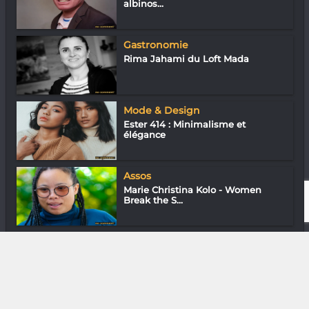
albinos...
Gastronomie
Rima Jahami du Loft Mada
Mode & Design
Ester 414 : Minimalisme et
élégance
Assos
Marie Christina Kolo - Women
Break the S...
Gastronomie
Pink Lady du Koko Kafé (Tana)