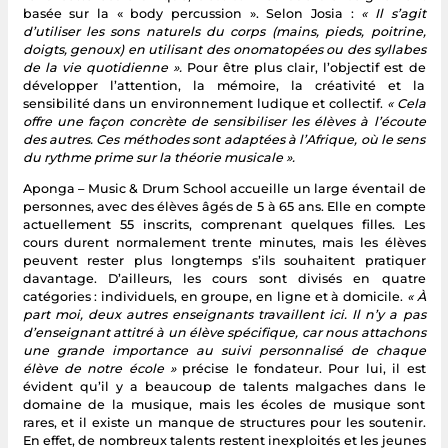
basée sur la « body percussion ». Selon Josia :
« Il s’agit
d’utiliser les sons naturels du corps (mains, pieds, poitrine,
doigts, genoux) en utilisant des onomatopées ou des syllabes
de la vie quotidienne ».
Pour être plus clair, l’objectif est de
développer l’attention, la mémoire, la créativité et la
sensibilité dans un environnement ludique et collectif.
« Cela
offre une façon concrète de sensibiliser les élèves à l’écoute
des autres. Ces méthodes sont adaptées à l’Afrique, où le sens
du rythme prime sur la théorie musicale ».
Aponga – Music & Drum School accueille un large éventail de
personnes, avec des élèves âgés de 5 à 65 ans. Elle en compte
actuellement 55 inscrits, comprenant quelques filles. Les
cours durent normalement trente minutes, mais les élèves
peuvent rester plus longtemps s’ils souhaitent pratiquer
davantage. D’ailleurs, les cours sont divisés en quatre
catégories : individuels, en groupe, en ligne et à domicile.
« À
part moi, deux autres enseignants travaillent ici. Il n’y a pas
d’enseignant attitré à un élève spécifique, car nous attachons
une grande importance au suivi personnalisé de chaque
élève de notre école »
précise le fondateur. Pour lui, il est
évident qu’il y a beaucoup de talents malgaches dans le
domaine de la musique, mais les écoles de musique sont
rares, et il existe un manque de structures pour les soutenir.
En effet, de nombreux talents restent inexploités et les jeunes