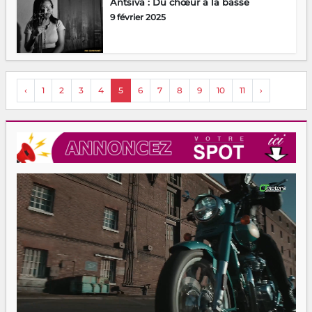
Antsiva : Du chœur à la basse
9 février 2025
‹
1
2
3
4
5
6
7
8
9
10
11
›