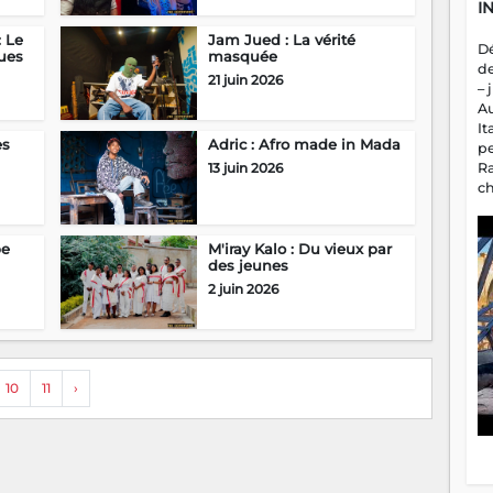
I
: Le
Jam Jued : La vérité
D
ues
masquée
d
21 juin 2026
– 
A
It
es
Adric : Afro made in Mada
p
R
13 juin 2026
c
a
m
fa
pe
M'iray Kalo : Du vieux par
des jeunes
es
2 juin 2026
10
11
›