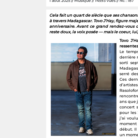
1 août 2025 // Musique // 14593 vues // Nc : 187
Cela fait un quart de siècle que ses chans
à travers Madagascar. Tovo J’Hay, figure m
anniversaire. Avant ce grand rendez-vous du
reste doux, la voix posée — mais le coeur, lui
Tovo J’H
ressentez
Le temps
derrière 
sorti se
Madagasca
serré de
Ces dern
d’artist
Rasolof
rencontre
ans que j
concert s
pour les
j’ai voul
moment à
début. Il
un momen