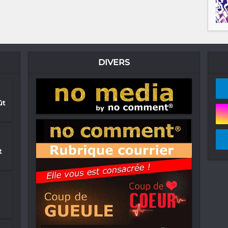
DIVERS
ût
t