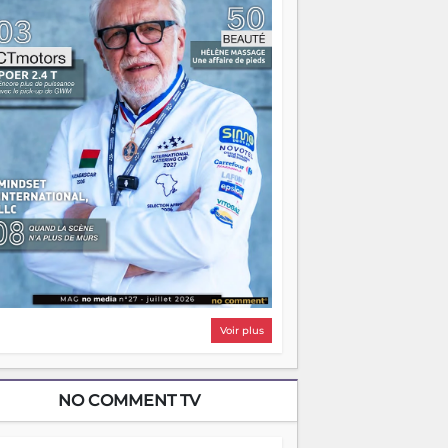
i, on pourrait s'arrêter là, applaudir et
ntrer chez soi satisfait. Mais ce serait
asser à côté d'une chose essentielle. La
ugue, ça brûle fort — et parfois, ça brûle
ite. Une flamme sans direction peut
lairer autant qu'elle peut consumer. C'est
à que les aînés entrent en scène — pas
our reprendre le gouvernail, mais pour
ntrer où sont les récifs. Les jeunes ont la
rce, les vieux ont l'expérience, comme on
t. Ce n'est pas un combat de générations
 c'est une question d'équipage. Partagez
s réussites, mais aussi vos échecs. Surtout
os échecs, d'ailleurs — ils enseignent
ieux que n'importe quel manuel. À
dagascar, la barque avance. Il faut juste
'assurer que tout le monde rame dans le
ême sens.
Voir plus
NO COMMENT TV