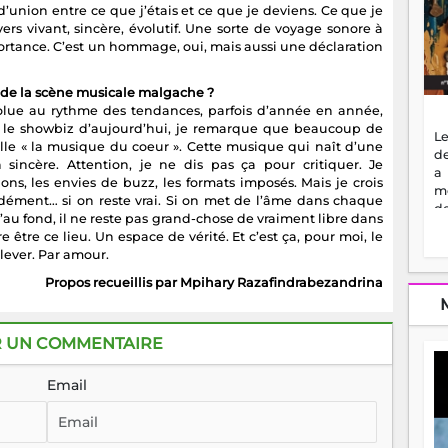
d’union entre ce que j’étais et ce que je deviens. Ce que je
rs vivant, sincère, évolutif. Une sorte de voyage sonore à
ortance. C’est un hommage, oui, mais aussi une déclaration
 de la scène musicale malgache ?
olue au rythme des tendances, parfois d’année en année,
e le showbiz d’aujourd’hui, je remarque que beaucoup de
Le
elle « la musique du coeur ». Cette musique qui naît d’une
de
 sincère. Attention, je ne dis pas ça pour critiquer. Je
a
ons, les envies de buzz, les formats imposés. Mais je crois
m
dément… si on reste vrai. Si on met de l’âme dans chaque
de
au fond, il ne reste pas grand-chose de vraiment libre dans
ne
être ce lieu. Un espace de vérité. Et c’est ça, pour moi, le
dé
élever. Par amour.
l'
no
Propos recueillis par Mpihary Razafindrabezandrina
so
to
f
R UN COMMENTAIRE
vr
s
Email
vi
Af
2
ma