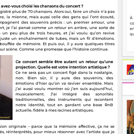
vez-vous choisi les chansons du concert ?
egistré plus de 70 chansons. Alors oui, faire un choix n’a pas
re, la mienne, mais aussi celle des gens qui l’ont écouté,
À
ompagnent des souvenirs précis : un premier amour, une
c
t, je l’ai pensé comme un retour en arrière, une sorte de
en
un peu plus de trois heures, et j’ai voulu qu’on revive
qu
s juste un enchaînement de tubes, mais un fil d’émotions.
ffée de mémoire. Et puis oui, il y aura quelques titres
és sur scène. Comme une promesse que l’histoire continue.
Ce concert semble être autant un retour qu’une
projection. Quelle est votre intention artistique ?
Ce ne sera pas un concert figé dans la nostalgie,
non. Bien sûr, il y aura des souvenirs, des
émotions d’hier qu’on va raviver ensemble. Mais
j’ai aussi voulu montrer où j’en suis aujourd’hui,
musicalement. J’ai intégré des sonorités
traditionnelles, des instruments qui racontent
notre identité, tout en gardant une base RnB
actuelle, fidèle à mes racines artistiques.
ion originale – parce que la mémoire affective, ça ne se
s, réinterprétés, pour mieux résonner avec l’artiste que je