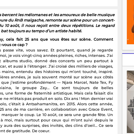
ons bercent les mélomanes et les amoureux de belle musique
ajeure du RnB malgache, remonte sur scène pour un concert-
 10 août, il nous reçoit entre deux répétitions. Le regard
, bat toujours au tempo d’un artiste habité.
ay, cela fait 25 ans que vous êtes sur scène. Comment
-vous ce cap ?
 passe vite, vous savez. Et pourtant, quand je regarde
moi, je vois vingt-cinq années pleines, riches, intenses. J’ai
pt albums studio, donné des concerts un peu partout à
r, et aussi à l’étranger. J’ai croisé des milliers de visages,
s mains, entendu des histoires qui m’ont touché, inspiré.
ières années, je suis souvent monté sur scène aux côtés
es que j’estime profondément — Njara Marcel, Nate Tex, Fy
oniaina, le groupe Zay… Ce sont toujours de belles
s, une forme de fraternité artistique. Mais cela faisait dix
e ne m’étais pas produit en solo. Dix ans ! Mon dernier vrai
olo, c’était à Antsahamanitra, en 2015. Alors cette année,
 25 ans de ma carrière, en collaboration avec Grace Event,
u marquer le coup. Le 10 août, ce sera une grande fête. Un
 moi, mais surtout pour ceux qui m’ont suivi depuis le
 y aura des surprises, des invités, des clins d’oeil… Ce sera
t de gratitude. De coeur.