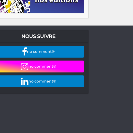
NOUS SUIVRE
no comment®
no comment®
no comment®