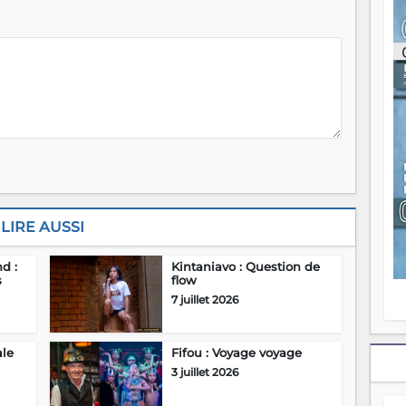
ou
re
p
fo
v
éc
l
p
mo
fo
di
—
vo
v
LIRE AUSSI
m
Ma
d :
Kintaniavo : Question de
s
s
flow
m
7 juillet 2026
ale
Fifou : Voyage voyage
3 juillet 2026