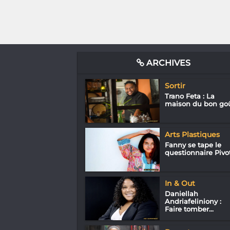
ARCHIVES
Sortir
Trano Feta : La
maison du bon go
Arts Plastiques
Fanny se tape le
questionnaire Pivo
In & Out
Daniellah
Andriafeliniony :
Faire tomber...