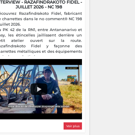
NTERVIEW - RAZAFINDRAKOTO FIDEL -
JUILLET 2026 - NC 198
écouvrez Razafindrakoto Fidel, fabricant
e charrettes dans le no comment® NC 198
juillet 2026.
u PK 42 de la RN1, entre Antananarivo et
asy, les étincelles jaillissent derrière un
etit atelier ouvert sur la route.
azafindrakoto Fidel y façonne des
harrettes métalliques et des équipements
gricoles destinés aux campagnes
algaches. Héritier d'un savoir-faire
milial, il perpétue un métier discret mais
sentiel.
Voir plus