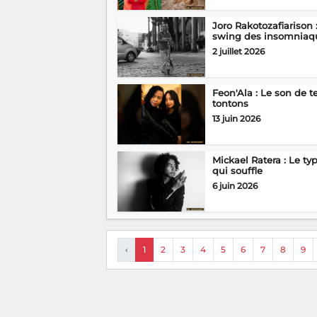
Joro Rakotozafiarison 
swing des insomniaq
2 juillet 2026
Feon'Ala : Le son de t
tontons
13 juin 2026
Mickael Ratera : Le ty
qui souffle
6 juin 2026
‹
1
2
3
4
5
6
7
8
9