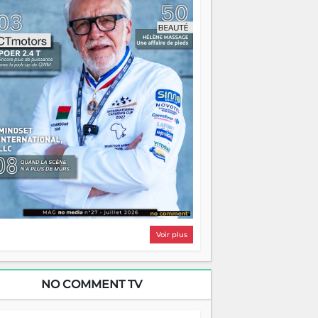
i, on pourrait s'arrêter là, applaudir et
ntrer chez soi satisfait. Mais ce serait
asser à côté d'une chose essentielle. La
ugue, ça brûle fort — et parfois, ça brûle
ite. Une flamme sans direction peut
lairer autant qu'elle peut consumer. C'est
à que les aînés entrent en scène — pas
our reprendre le gouvernail, mais pour
ntrer où sont les récifs. Les jeunes ont la
rce, les vieux ont l'expérience, comme on
t. Ce n'est pas un combat de générations
 c'est une question d'équipage. Partagez
s réussites, mais aussi vos échecs. Surtout
os échecs, d'ailleurs — ils enseignent
ieux que n'importe quel manuel. À
dagascar, la barque avance. Il faut juste
'assurer que tout le monde rame dans le
ême sens.
Voir plus
NO COMMENT TV