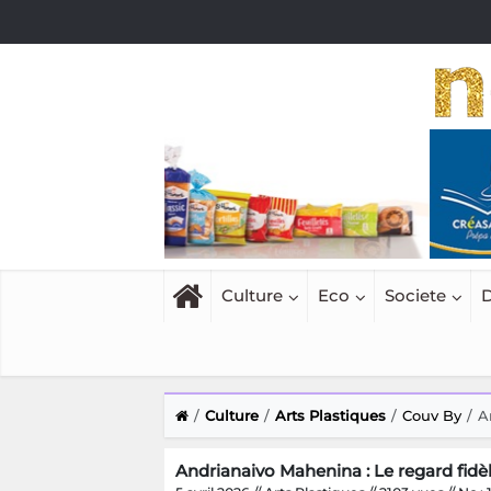
Culture
Eco
Societe
D
Culture
Arts Plastiques
Couv By
A
Andrianaivo Mahenina : Le regard fidèl