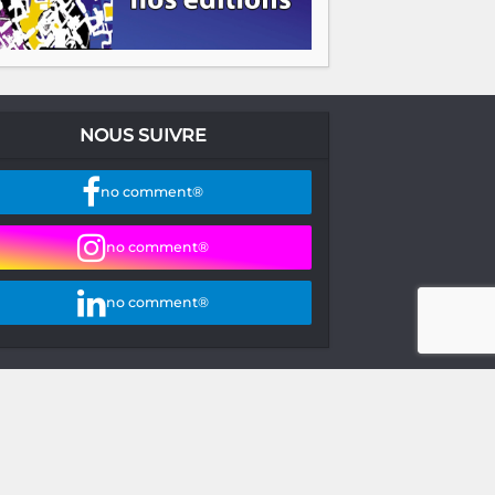
NOUS SUIVRE
no comment®
no comment®
no comment®