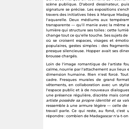
scène publique. D'abord dessinateur, puis 
signature se précise. Les expositions s'e
travers des initiatives liées à Marque Madag
l'aquarelle. Deux médiums aux tempérame
transparente — qu'il manie avec la même at
lumière qui structure ses toiles : cette lum
change tout ce qu'elle touche. Ses sujets de p
où se croisent espaces, visages et émotio
populaires, gestes simples : des fragments
presque silencieuse. Hopper avait ses diner
brousse chargés.
Loin de l'image romantique de l'artiste fo
calme, nourrie par l'attachement aux lieux 
dimension humaine. Rien n'est forcé. Tout 
cadre. Fresques murales de grand format, 
vêtements, en collaboration avec un styli
l'espace public et à de nouveaux dialogues
une présence régulière, discrète mais const
artiste possède sa propre identité et sa val
ressemble à une armure légère — celle de 
travail parle. Ce qui reste, au fond, c'es
répondre : combien de Madagascar n'a-t-on 