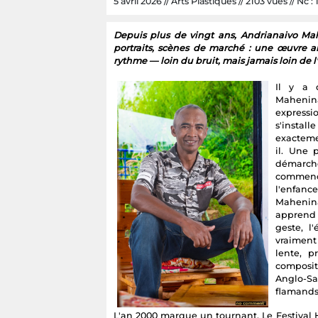
5 avril 2026 // Arts Plastiques // 2103 vues // Nc : 
Depuis plus de vingt ans, Andrianaivo M
portraits, scènes de marché : une œuvre a
rythme — loin du bruit, mais jamais loin de l'
Il y a 
Mahenin
expressi
s'instal
exacteme
il. Une 
démarch
commenc
l'enfance
Mahenina
apprend 
geste, l
vraiment
lente, p
composit
Anglo-S
flamands 
L'an 2000 marque un tournant. Le Festival H