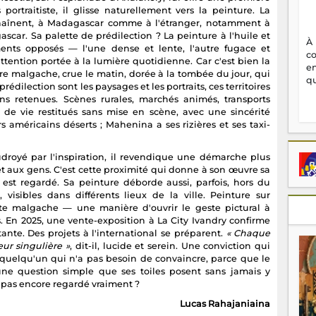
portraitiste, il glisse naturellement vers la peinture. La
nchaînent, à Madagascar comme à l'étranger, notamment à
ascar. Sa palette de prédilection ? La peinture à l'huile et
À
nts opposés — l'une dense et lente, l'autre fugace et
c
tention portée à la lumière quotidienne. Car c'est bien la
en
ière malgache, crue le matin, dorée à la tombée du jour, qui
qu
rédilection sont les paysages et les portraits, ces territoires
ns retenues. Scènes rurales, marchés animés, transports
 de vie restitués sans mise en scène, avec une sincérité
s américains déserts ; Mahenina a ses rizières et ses taxi-
udroyé par l'inspiration, il revendique une démarche plus
et aux gens. C'est cette proximité qui donne à son œuvre sa
est regardé. Sa peinture déborde aussi, parfois, hors du
visibles dans différents lieux de la ville. Peinture sur
ste malgache — une manière d'ouvrir le geste pictural à
. En 2025, une vente-exposition à La City Ivandry confirme
ante. Des projets à l'international se préparent.
« Chaque
eur singulière »
, dit-il, lucide et serein. Une conviction qui
quelqu'un qui n'a pas besoin de convaincre, parce que le
t une question simple que ses toiles posent sans jamais y
pas encore regardé vraiment ?
Lucas Rahajaniaina