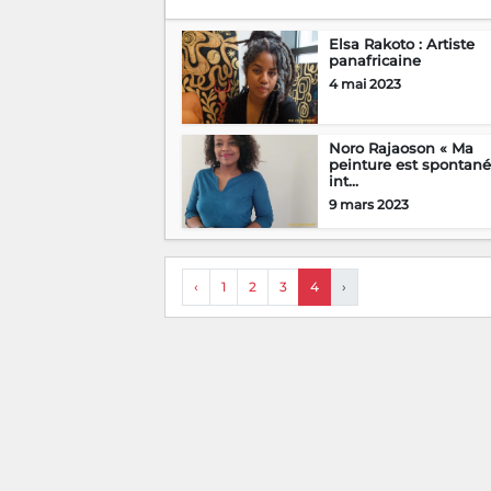
Elsa Rakoto : Artiste
panafricaine
4 mai 2023
Noro Rajaoson « Ma
peinture est spontané
int...
9 mars 2023
‹
1
2
3
4
›