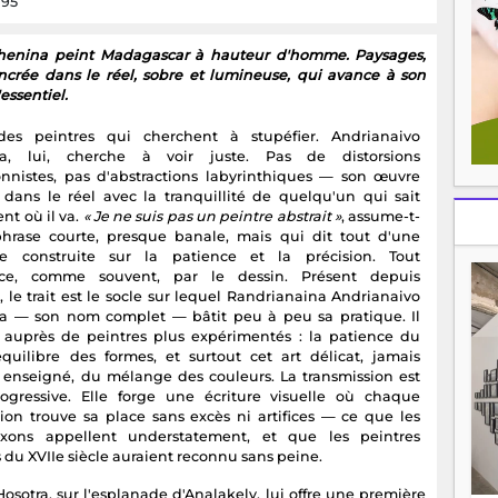
195
ahenina peint Madagascar à hauteur d'homme. Paysages,
ncrée dans le réel, sobre et lumineuse, qui avance à son
essentiel.
des peintres qui cherchent à stupéfier. Andrianaivo
a, lui, cherche à voir juste. Pas de distorsions
onnistes, pas d'abstractions labyrinthiques — son œuvre
le dans le réel avec la tranquillité de quelqu'un qui sait
nt où il va.
« Je ne suis pas un peintre abstrait »
, assume-t-
phrase courte, presque banale, mais qui dit tout d'une
e construite sur la patience et la précision. Tout
e, comme souvent, par le dessin. Présent depuis
, le trait est le socle sur lequel Randrianaina Andrianaivo
 — son nom complet — bâtit peu à peu sa pratique. Il
auprès de peintres plus expérimentés : la patience du
'équilibre des formes, et surtout cet art délicat, jamais
 enseigné, du mélange des couleurs. La transmission est
rogressive. Elle forge une écriture visuelle où chaque
ion trouve sa place sans excès ni artifices — ce que les
axons appellent understatement, et que les peintres
du XVIIe siècle auraient reconnu sans peine.
osotra, sur l'esplanade d'Analakely, lui offre une première