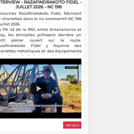
NTERVIEW - RAZAFINDRAKOTO FIDEL -
JUILLET 2026 - NC 198
écouvrez Razafindrakoto Fidel, fabricant
e charrettes dans le no comment® NC 198
juillet 2026.
u PK 42 de la RN1, entre Antananarivo et
asy, les étincelles jaillissent derrière un
etit atelier ouvert sur la route.
azafindrakoto Fidel y façonne des
harrettes métalliques et des équipements
gricoles destinés aux campagnes
algaches. Héritier d'un savoir-faire
milial, il perpétue un métier discret mais
sentiel.
Voir plus