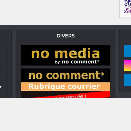
DIVERS
n
r
ty