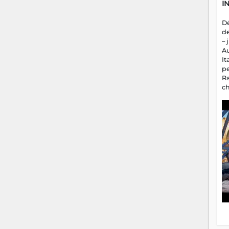
I
D
d
– 
A
It
p
R
c
a
m
fa
es