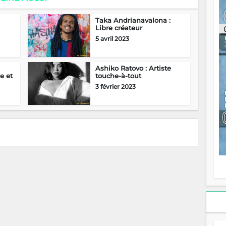
ou
re
Taka Andrianavalona :
p
Libre créateur
fo
5 avril 2023
v
éc
l
Ashiko Ratovo : Artiste
p
e et
touche-à-tout
mo
3 février 2023
fo
di
—
vo
v
m
Ma
s
m