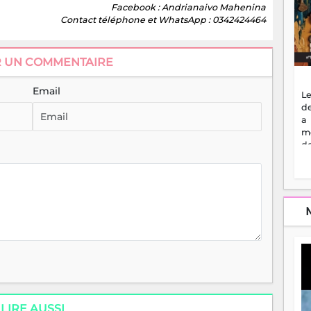
Facebook : Andrianaivo Mahenina
Contact téléphone et WhatsApp : 0342424464
R UN COMMENTAIRE
Email
Le
de
a
m
de
ne
dé
l'
no
so
to
f
vr
s
vi
Af
2
ma
LIRE AUSSI