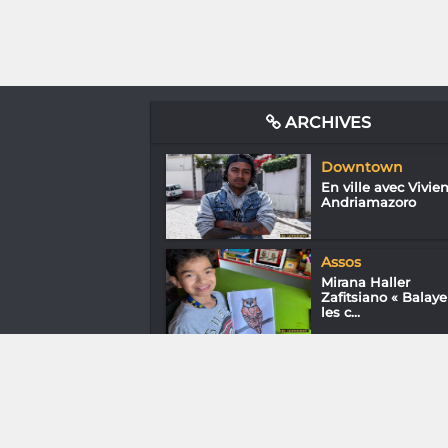
ARCHIVES
Downtown
En ville avec Vivie
Andriamazoro
Assos
Mirana Haller
Zafitsiano « Balaye
les c...
Downtown
En ville avec Miren
Rasamuel