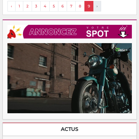
‹
1
2
3
4
5
6
7
8
9
›
ACTUS