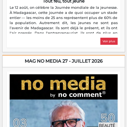
Tout feu, tout jeune
Le 12 août, on célèbre la Journée mondiale de la jeunesse.
À Madagascar, cette journée a de quoi occuper un stade
entier — les moins de 25 ans représentent plus de 60% de
la population. Autrement dit, les jeunes ne sont pas
l'avenir de Madagascar. Ils sont déjà le présent, et ils ont
l'air pressés. Dans l'entrepreneuriat, ils sont de plus en
plus nombreux à se lancer, à créer, à risquer — souvent
Voir plus
sans filet, souvent sans aide, mais toujours avec cette
énergie un peu folle qui fait qu'on se demande s'ils
dorment vraiment la nuit. En culture, les nouvelles sont
encore meilleures. Aina Rasamoelina vient de décrocher le
MAG NO MEDIA 27 - JUILLET 2026
Prix RFI Instrumental Afrique. Miangaly Elia rafle le Prix
Paritana 2026. Madagascar rayonne, et ce sont des mains
jeunes qui tiennent la torche. Alors oui, on pourrait
s'arrêter là, applaudir et rentrer chez soi satisfait. Mais ce
serait passer à côté d'une chose essentielle. La fougue, ça
brûle fort — et parfois, ça brûle vite. Une flamme sans
direction peut éclairer autant qu'elle peut consumer. C'est
là que les aînés entrent en scène — pas pour reprendre le
gouvernail, mais pour montrer où sont les récifs. Les jeunes
ont la force, les vieux ont l'expérience, comme on dit. Ce
n'est pas un combat de générations — c'est une question
d'équipage. Partagez vos réussites, mais aussi vos échecs.
Surtout vos échecs, d'ailleurs — ils enseignent mieux que