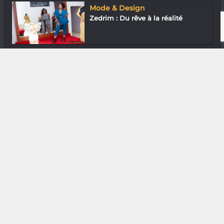
Mode & Design
Zedrim : Du rêve à la réalité
Nature
Rova Barinirina « Mada brûle, Tana
touss...
DIVERS