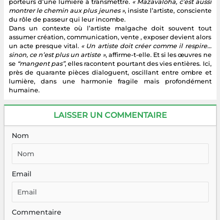
porteurs d’une lumière à transmettre.
« Mazavaloha, c’est aussi
montrer le chemin aux plus jeunes »
, insiste l’artiste, consciente
du rôle de passeur qui leur incombe.
Dans un contexte où l’artiste malgache doit souvent tout
assumer création, communication, vente , exposer devient alors
un acte presque vital.
« Un artiste doit créer comme il respire…
sinon, ce n’est plus un artiste »
, affirme-t-elle. Et si les œuvres ne
se
“mangent pas”
, elles racontent pourtant des vies entières. Ici,
près de quarante pièces dialoguent, oscillant entre ombre et
lumière, dans une harmonie fragile mais profondément
humaine.
LAISSER UN COMMENTAIRE
Nom
Email
Commentaire