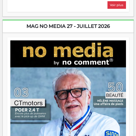
plus nombreux à se lancer, à créer, à risquer — souvent
Voir plus
sans filet, souvent sans aide, mais toujours avec cette
énergie un peu folle qui fait qu'on se demande s'ils
dorment vraiment la nuit. En culture, les nouvelles sont
encore meilleures. Aina Rasamoelina vient de décrocher le
MAG NO MEDIA 27 - JUILLET 2026
Prix RFI Instrumental Afrique. Miangaly Elia rafle le Prix
Paritana 2026. Madagascar rayonne, et ce sont des mains
jeunes qui tiennent la torche. Alors oui, on pourrait
s'arrêter là, applaudir et rentrer chez soi satisfait. Mais ce
serait passer à côté d'une chose essentielle. La fougue, ça
brûle fort — et parfois, ça brûle vite. Une flamme sans
direction peut éclairer autant qu'elle peut consumer. C'est
là que les aînés entrent en scène — pas pour reprendre le
gouvernail, mais pour montrer où sont les récifs. Les jeunes
ont la force, les vieux ont l'expérience, comme on dit. Ce
n'est pas un combat de générations — c'est une question
d'équipage. Partagez vos réussites, mais aussi vos échecs.
Surtout vos échecs, d'ailleurs — ils enseignent mieux que
n'importe quel manuel. À Madagascar, la barque avance.
Il faut juste s'assurer que tout le monde rame dans le
même sens.