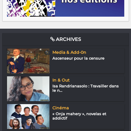
ARCHIVES
Media & Add-0n
Ascenseur pour la censure
In & Out
Isa Randrianasolo : Travailler dans
le n...
Cinéma
« Onja mahery », novelas et
addictif