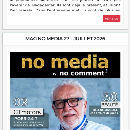
l'avenir de Madagascar. Ils sont déjà le présent, et ils ont
l'air pressés. Dans l'entrepreneuriat, ils sont de plus en
plus nombreux à se lancer, à créer, à risquer — souvent
Voir plus
sans filet, souvent sans aide, mais toujours avec cette
énergie un peu folle qui fait qu'on se demande s'ils
dorment vraiment la nuit. En culture, les nouvelles sont
encore meilleures. Aina Rasamoelina vient de décrocher le
MAG NO MEDIA 27 - JUILLET 2026
Prix RFI Instrumental Afrique. Miangaly Elia rafle le Prix
Paritana 2026. Madagascar rayonne, et ce sont des mains
jeunes qui tiennent la torche. Alors oui, on pourrait
s'arrêter là, applaudir et rentrer chez soi satisfait. Mais ce
serait passer à côté d'une chose essentielle. La fougue, ça
brûle fort — et parfois, ça brûle vite. Une flamme sans
direction peut éclairer autant qu'elle peut consumer. C'est
là que les aînés entrent en scène — pas pour reprendre le
gouvernail, mais pour montrer où sont les récifs. Les jeunes
ont la force, les vieux ont l'expérience, comme on dit. Ce
n'est pas un combat de générations — c'est une question
d'équipage. Partagez vos réussites, mais aussi vos échecs.
Surtout vos échecs, d'ailleurs — ils enseignent mieux que
n'importe quel manuel. À Madagascar, la barque avance.
Il faut juste s'assurer que tout le monde rame dans le
même sens.