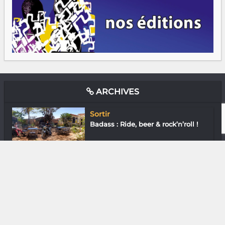
ARCHIVES
Sortir
Badass : Ride, beer & rock’n’roll !
In & Out
Co’Cool : Une idée à la noix !
Downtown
En ville avec Liao Miora Cynthia