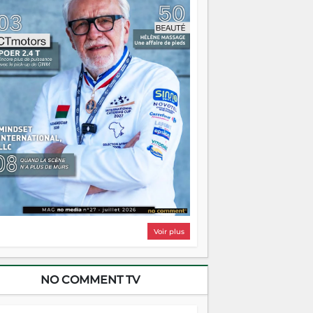
lairer autant qu'elle peut consumer. C'est
à que les aînés entrent en scène — pas
our reprendre le gouvernail, mais pour
ntrer où sont les récifs. Les jeunes ont la
rce, les vieux ont l'expérience, comme on
t. Ce n'est pas un combat de générations
 c'est une question d'équipage. Partagez
s réussites, mais aussi vos échecs. Surtout
os échecs, d'ailleurs — ils enseignent
ieux que n'importe quel manuel. À
dagascar, la barque avance. Il faut juste
'assurer que tout le monde rame dans le
ême sens.
Voir plus
NO COMMENT TV
NTERVIEW - RAZAFINDRAKOTO FIDEL -
JUILLET 2026 - NC 198
écouvrez Razafindrakoto Fidel, fabricant
e charrettes dans le no comment® NC 198
juillet 2026.
u PK 42 de la RN1, entre Antananarivo et