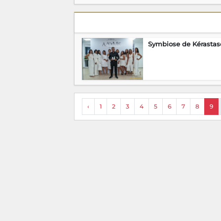
‹
1
2
3
4
5
6
7
8
9