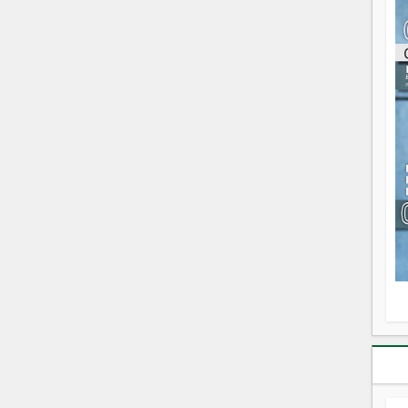
éc
l
p
mo
fo
di
—
vo
v
m
Ma
s
m
I
D
d
– 
A