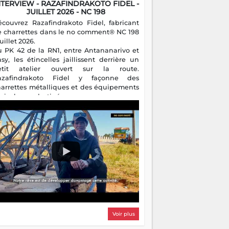
asy, les étincelles jaillissent derrière un
etit atelier ouvert sur la route.
azafindrakoto Fidel y façonne des
harrettes métalliques et des équipements
gricoles destinés aux campagnes
algaches. Héritier d'un savoir-faire
milial, il perpétue un métier discret mais
sentiel.
Voir plus
FOCUS
Sookany Trophy