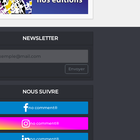
NEWSLETTER
Envoyer
NOUS SUIVRE
no comment®
no comment®
no comment®