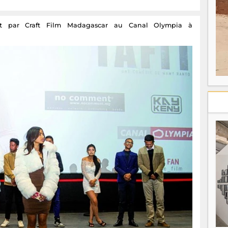
À
c
en