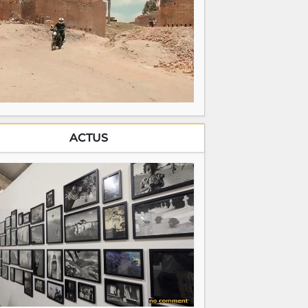
ACTUS
6 juillet 2026
Pierrot Men : Le regard d'une vie
 l'heure où les écrans débordent de
ouleurs saturées et d'images consommées
 quelques secondes, Pierrot Men rappelle