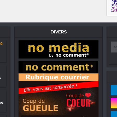
DIVERS
yé
t
ye
ue