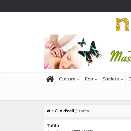
Culture
Eco
Societe
D
Clin d'oeil
Tafita
Tafita
4 septembre 2023 // 10561 vues
L'avant-première du film Tafita pro
Andohatapenaka, le samedi 26 Août.