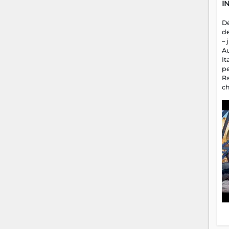
It
p
R
c
a
m
fa
es