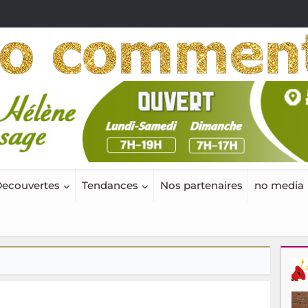
ecouvertes
Tendances
Nos partenaires
no media
duit par Craft Film Madagascar au Canal Olympia à