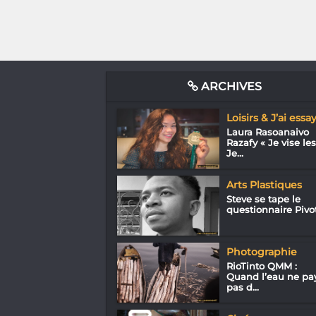
ARCHIVES
Loisirs & J’ai essa
Laura Rasoanaivo
Razafy « Je vise les
Je...
Arts Plastiques
Steve se tape le
questionnaire Pivo
Photographie
RioTinto QMM :
Quand l’eau ne pa
pas d...
Cinéma
Zaho Zay :
Docufiction atypiq
Entreprendre