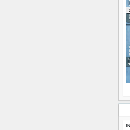
re
p
fo
v
éc
l
p
mo
fo
di
—
vo
v
m
Ma
s
m
I