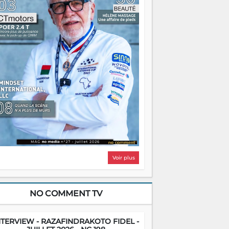
ntrer chez soi satisfait. Mais ce serait
asser à côté d'une chose essentielle. La
ugue, ça brûle fort — et parfois, ça brûle
ite. Une flamme sans direction peut
lairer autant qu'elle peut consumer. C'est
à que les aînés entrent en scène — pas
our reprendre le gouvernail, mais pour
ntrer où sont les récifs. Les jeunes ont la
rce, les vieux ont l'expérience, comme on
t. Ce n'est pas un combat de générations
 c'est une question d'équipage. Partagez
s réussites, mais aussi vos échecs. Surtout
os échecs, d'ailleurs — ils enseignent
ieux que n'importe quel manuel. À
dagascar, la barque avance. Il faut juste
'assurer que tout le monde rame dans le
ême sens.
Voir plus
NO COMMENT TV
NTERVIEW - RAZAFINDRAKOTO FIDEL -