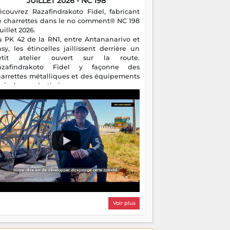
JUILLET 2026 - NC 198
écouvrez Razafindrakoto Fidel, fabricant
e charrettes dans le no comment® NC 198
juillet 2026.
u PK 42 de la RN1, entre Antananarivo et
asy, les étincelles jaillissent derrière un
etit atelier ouvert sur la route.
azafindrakoto Fidel y façonne des
harrettes métalliques et des équipements
gricoles destinés aux campagnes
algaches. Héritier d'un savoir-faire
milial, il perpétue un métier discret mais
sentiel.
Voir plus