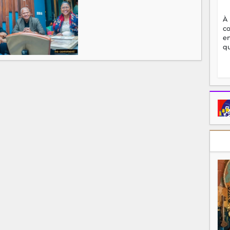
À
c
en
qu