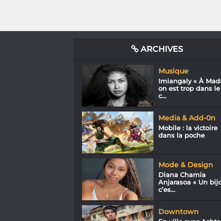
ARCHIVES
Musique
Imiangaly « À Mad
on est trop dans le
c...
Media & Add-0n
Mobile : la victoire
dans la poche
Mode & Design
Diana Chamia
Anjarasoa « Un bij
c’es...
Downtown