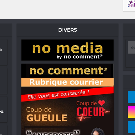
DIVERS
a
ou,