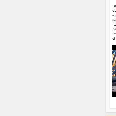
D
d
– 
A
It
p
R
c
a
m
fa
es