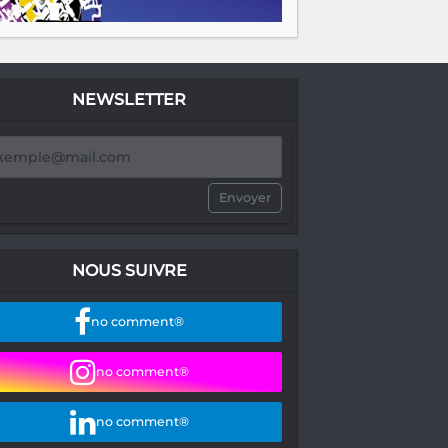
NEWSLETTER
Envoyer
NOUS SUIVRE
no comment®
no comment®
no comment®