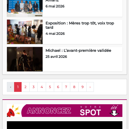
6 mai 2026
Exposition : Mères trop tôt, voix trop
tard
4 mai 2026
Michael : L’avant-première validée
25 avril 2026
‹
1
2
3
4
5
6
7
8
9
›