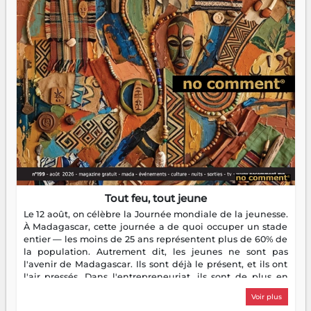
Tout feu, tout jeune
Le 12 août, on célèbre la Journée mondiale de la jeunesse.
À Madagascar, cette journée a de quoi occuper un stade
entier — les moins de 25 ans représentent plus de 60% de
la population. Autrement dit, les jeunes ne sont pas
l'avenir de Madagascar. Ils sont déjà le présent, et ils ont
l'air pressés. Dans l'entrepreneuriat, ils sont de plus en
plus nombreux à se lancer, à créer, à risquer — souvent
Voir plus
sans filet, souvent sans aide, mais toujours avec cette