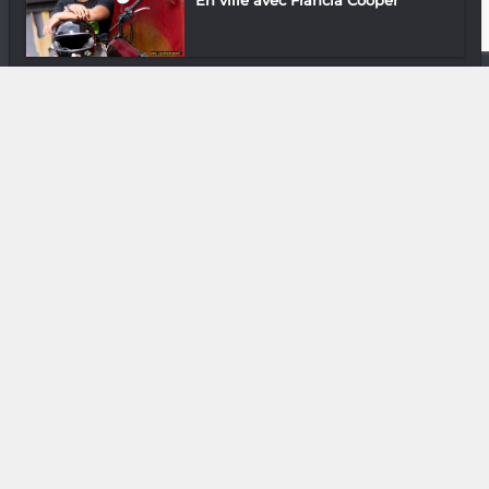
Musique
Laz : La vaLeur ajoutée du rap
DIVERS