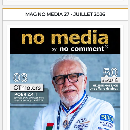
énergie un peu folle qui fait qu'on se demande s'ils
dorment vraiment la nuit. En culture, les nouvelles sont
encore meilleures. Aina Rasamoelina vient de décrocher le
MAG NO MEDIA 27 - JUILLET 2026
Prix RFI Instrumental Afrique. Miangaly Elia rafle le Prix
Paritana 2026. Madagascar rayonne, et ce sont des mains
jeunes qui tiennent la torche. Alors oui, on pourrait
s'arrêter là, applaudir et rentrer chez soi satisfait. Mais ce
serait passer à côté d'une chose essentielle. La fougue, ça
brûle fort — et parfois, ça brûle vite. Une flamme sans
direction peut éclairer autant qu'elle peut consumer. C'est
là que les aînés entrent en scène — pas pour reprendre le
gouvernail, mais pour montrer où sont les récifs. Les jeunes
ont la force, les vieux ont l'expérience, comme on dit. Ce
n'est pas un combat de générations — c'est une question
d'équipage. Partagez vos réussites, mais aussi vos échecs.
Surtout vos échecs, d'ailleurs — ils enseignent mieux que
n'importe quel manuel. À Madagascar, la barque avance.
Il faut juste s'assurer que tout le monde rame dans le
même sens.