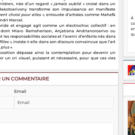
Children, née d’un regard
« jamais oublié »
croisé dans un
Rakotoarivony transforme son impuissance en manifeste
vent choisi pour elles »
, entourée d’artistes comme Mahefà
À
ndri Marcel.
c
bride et engagé agit comme un électrochoc collectif : en
en
, dont Miaro Ramaherison, Anjatiana Andrianoroarivo ou
qu
t les responsabilités sociales et l’avenir d’enfants nés dans
illes »
, insiste-t-elle dans son discours convaincue que l’art
 plus »
.
’exposition dépasse ainsi la contemplation pour devenir un
r un cri visuel, puissant et nécessaire, pour que ces vies
R UN COMMENTAIRE
Email