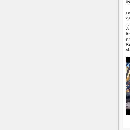
I
D
d
– 
A
It
p
R
c
a
m
fa
es