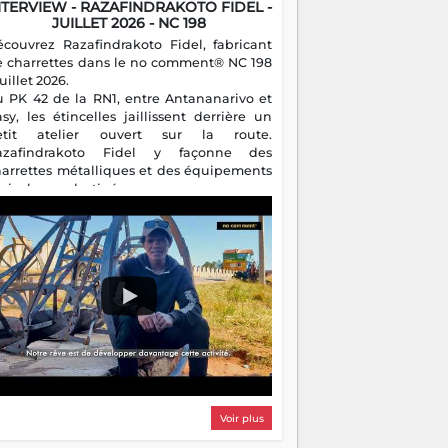
NTERVIEW - RAZAFINDRAKOTO FIDEL -
JUILLET 2026 - NC 198
écouvrez Razafindrakoto Fidel, fabricant
e charrettes dans le no comment® NC 198
juillet 2026.
u PK 42 de la RN1, entre Antananarivo et
asy, les étincelles jaillissent derrière un
etit atelier ouvert sur la route.
azafindrakoto Fidel y façonne des
harrettes métalliques et des équipements
gricoles destinés aux campagnes
algaches. Héritier d'un savoir-faire
milial, il perpétue un métier discret mais
sentiel.
Voir plus