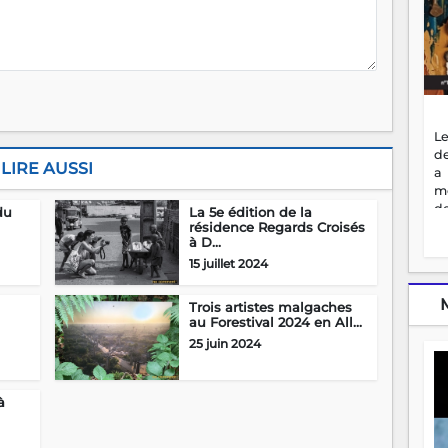
Le
de
LIRE AUSSI
a
m
de
du
La 5e édition de la
ne
résidence Regards Croisés
à D...
dé
l'
15 juillet 2024
no
so
Trois artistes malgaches
to
au Forestival 2024 en All...
f
25 juin 2024
vr
s
vi
à
Af
2
ma