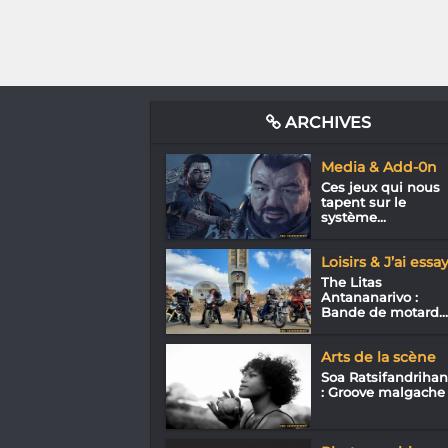
ARCHIVES
Media & Add-0n
Ces jeux qui nous
tapent sur le
système...
Loisirs & J’ai essa
The Litas
Antananarivo :
Bande de motard...
Arts de la scène
Soa Ratsifandriha
: Groove malgache