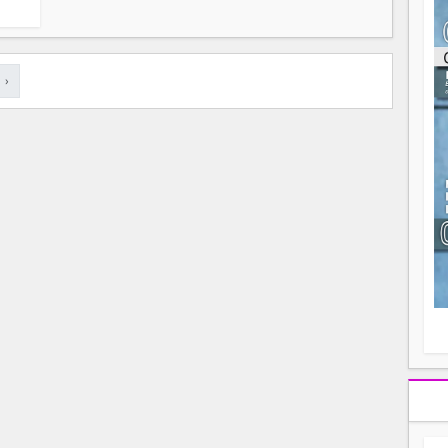
ou
re
p
fo
›
v
éc
l
p
mo
fo
di
—
vo
v
m
Ma
s
m