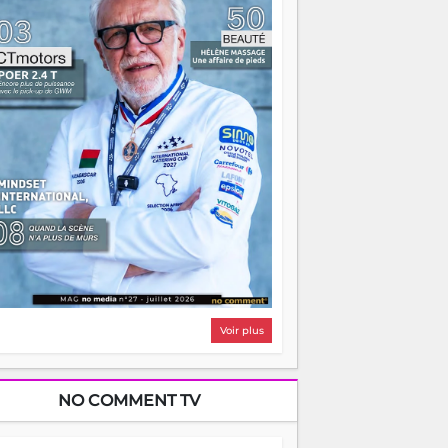
i, on pourrait s'arrêter là, applaudir et
ntrer chez soi satisfait. Mais ce serait
asser à côté d'une chose essentielle. La
ugue, ça brûle fort — et parfois, ça brûle
ite. Une flamme sans direction peut
lairer autant qu'elle peut consumer. C'est
à que les aînés entrent en scène — pas
our reprendre le gouvernail, mais pour
ntrer où sont les récifs. Les jeunes ont la
rce, les vieux ont l'expérience, comme on
t. Ce n'est pas un combat de générations
 c'est une question d'équipage. Partagez
s réussites, mais aussi vos échecs. Surtout
os échecs, d'ailleurs — ils enseignent
ieux que n'importe quel manuel. À
dagascar, la barque avance. Il faut juste
'assurer que tout le monde rame dans le
ême sens.
Voir plus
NO COMMENT TV