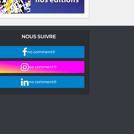
NOUS SUIVRE
no comment®
no comment®
no comment®