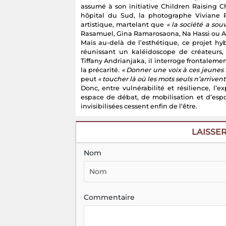
assumé à son initiative Children Raising 
hôpital du Sud, la photographe Viviane 
artistique, martelant que
« la société a sou
Rasamuel, Gina Ramarosaona, Na Hassi ou A
Mais au-delà de l’esthétique, ce projet hy
réunissant un kaléidoscope de créateurs
Tiffany Andrianjaka, il interroge frontalemen
la précarité.
« Donner une voix à ces jeunes f
peut
« toucher là où les mots seuls n’arrivent
Donc, entre vulnérabilité et résilience, l
espace de débat, de mobilisation et d’espoi
invisibilisées cessent enfin de l’être.
LAISSE
Nom
Commentaire