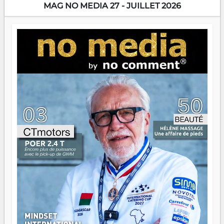
encore meilleures. Aina Rasamoelina vient de décrocher le
MAG NO MEDIA 27 - JUILLET 2026
Prix RFI Instrumental Afrique. Miangaly Elia rafle le Prix
Paritana 2026. Madagascar rayonne, et ce sont des mains
jeunes qui tiennent la torche. Alors oui, on pourrait
s'arrêter là, applaudir et rentrer chez soi satisfait. Mais ce
serait passer à côté d'une chose essentielle. La fougue, ça
brûle fort — et parfois, ça brûle vite. Une flamme sans
direction peut éclairer autant qu'elle peut consumer. C'est
là que les aînés entrent en scène — pas pour reprendre le
gouvernail, mais pour montrer où sont les récifs. Les jeunes
ont la force, les vieux ont l'expérience, comme on dit. Ce
n'est pas un combat de générations — c'est une question
d'équipage. Partagez vos réussites, mais aussi vos échecs.
Surtout vos échecs, d'ailleurs — ils enseignent mieux que
n'importe quel manuel. À Madagascar, la barque avance.
Il faut juste s'assurer que tout le monde rame dans le
même sens.