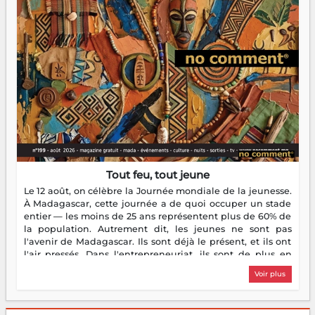
Tout feu, tout jeune
Le 12 août, on célèbre la Journée mondiale de la jeunesse.
À Madagascar, cette journée a de quoi occuper un stade
entier — les moins de 25 ans représentent plus de 60% de
la population. Autrement dit, les jeunes ne sont pas
l'avenir de Madagascar. Ils sont déjà le présent, et ils ont
l'air pressés. Dans l'entrepreneuriat, ils sont de plus en
plus nombreux à se lancer, à créer, à risquer — souvent
Voir plus
sans filet, souvent sans aide, mais toujours avec cette
énergie un peu folle qui fait qu'on se demande s'ils
dorment vraiment la nuit. En culture, les nouvelles sont