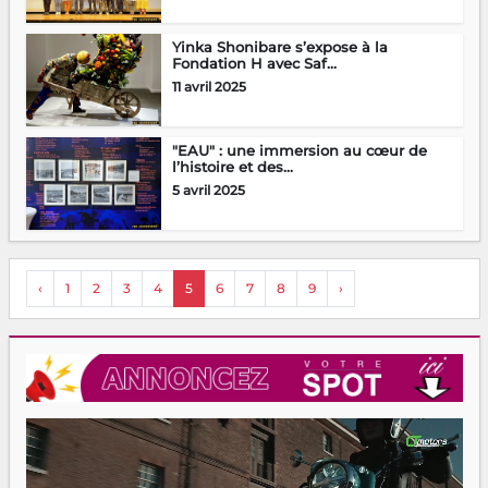
Yinka Shonibare s’expose à la
Fondation H avec Saf...
11 avril 2025
"EAU" : une immersion au cœur de
l’histoire et des...
5 avril 2025
‹
1
2
3
4
5
6
7
8
9
›