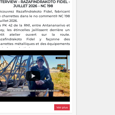
NTERVIEW - RAZAFINDRAKOTO FIDEL -
JUILLET 2026 - NC 198
écouvrez Razafindrakoto Fidel, fabricant
e charrettes dans le no comment® NC 198
juillet 2026.
u PK 42 de la RN1, entre Antananarivo et
asy, les étincelles jaillissent derrière un
etit atelier ouvert sur la route.
azafindrakoto Fidel y façonne des
harrettes métalliques et des équipements
gricoles destinés aux campagnes
algaches. Héritier d'un savoir-faire
milial, il perpétue un métier discret mais
sentiel.
Voir plus