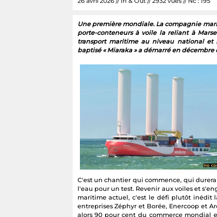
26 avril 2026 // In & Out // 2932 vues // Nc : 195
Une première mondiale. La compagnie marit
porte-conteneurs à voile la reliant à Mars
transport maritime au niveau national et 
baptisé « Miaraka » a démarré en décembre 
C'est un chantier qui commence, qui durera 1
l'eau pour un test. Revenir aux voiles et s'e
maritime actuel, c'est le défi plutôt inédit
entreprises Zéphyr et Borée, Enercoop et Ar
alors 90 pour cent du commerce mondial et 