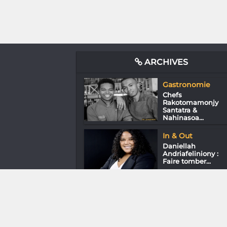
ARCHIVES
Gastronomie
Chefs
Rakotomamonjy
Santatra &
Nahinasoa...
In & Out
Daniellah
Andriafeliniony :
Faire tomber...
Gastronomie
Manoa
Andrianjatovo du
Spirits Away