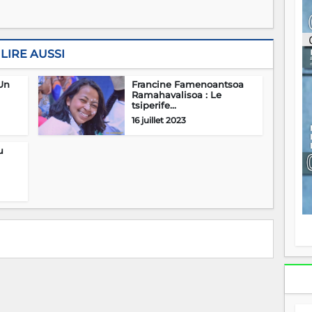
ou
re
p
fo
LIRE AUSSI
v
éc
l
 Un
Francine Famenoantsoa
Ramahavalisoa : Le
p
tsiperife...
mo
16 juillet 2023
fo
di
—
u
vo
v
m
Ma
s
m