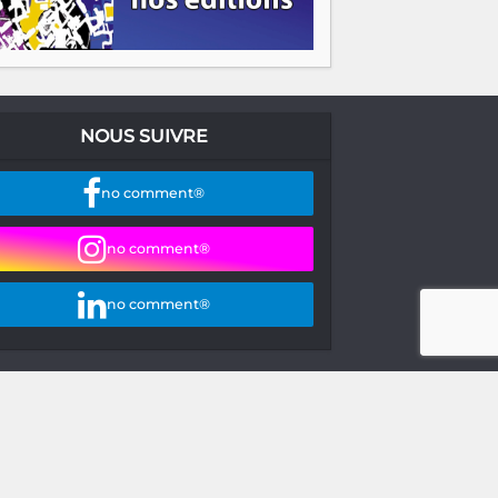
NOUS SUIVRE
no comment®
no comment®
no comment®