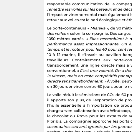
responsable communication de la compagn
remettre les voiles sur les bateaux et de déca
l'impact environnemental mais également le
retour aux voiles est le pari écologique et é
Le porte-conteneurs
« Miaraka »
, de 90 mètr
des voiles »
, selon la compagnie. Des cargos
1050 mètres carrés.
« Elles ressemblent à 
performance assez impressionnante. On est
temps, et le moteur pour les 40 pour cent res
10 à 12 marins, il s'inscrit au pavillon fr
travailleurs. Contrairement aux porte-c
transbordement, une ligne directe mais à v
conventionnel.
« C'est une volonté. On a de
la vitesse, mais on reste compétitifs par ra
directe sans transbordement. »
À voile, peut-
en 30 jours environ contre 60 jours pour le n
La voile réduit les émissions de CO₂ de 60 p
il apporte son plus, de l'exportation de pr
l'huile essentielle à l'importation de prod
chargeurs en collaboration avec Windcoop, l
le chocolat ou Prova pour les extraits de
Floribis. La compagnie approche les ports
secondaires souvent ignorés par les grand
espère, après les tests,
« réussir à montre