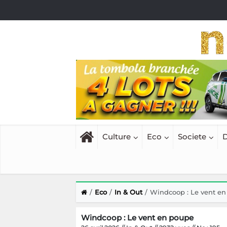
Culture
Eco
Societe
D
Eco
In & Out
Windcoop : Le vent e
Windcoop : Le vent en poupe