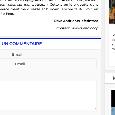
es voiles sur leur bateau. »
Cette première goutte dans
erce maritime durable et humain, encore faut-il voir, en
é à l'eau.
Rova Andriantsileferintsoa
Contact : www.wind.coop
Le
de
R UN COMMENTAIRE
a
m
de
Email
ne
dé
l'
no
so
to
f
vr
s
vi
Af
2
ma