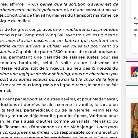
ie, affirme :
« On pense que la solution d'avenir est de
rboner cette activité polluante. »
Né d'une constatation sur
s conditions de travail humaines du transport maritime, ce
À
thique du milieu.
c
es de long, est conçu avec une
« implantation asymétrique
en
 conçus par Computed Wing Sail avec trois voiles rigides de
qu
des ailes d'avion posées sur un bateau qui montrent une
ime qu'on arrivera à utiliser les voiles 60 pour cent du
tants. »
Capable de porter 2500 tonnes de marchandises et
ançais, permettant une garantie de salaires justes pour ses
onteneurs habituels, celui à voile assure l'absence de
itesse réduite, soit de 9 nœuds, au lieu des 15 nœuds du
rrière une logique de slow shipping, nous ne cherchons pas
pport aux autres acteurs puisqu'on fait le choix de la ligne
être est-ce plus long, mais en ligne directe, le transit se fait
ormal.
our cent par rapport aux autres navires, et pour Madagascar,
oductions et denrées locales comme la vanille, le cacao ou
uits textiles, paramédicaux ou de la verrerie. Parmi les 45
'on y retrouve déjà Arcadie, pour les épices, Valrhona pour
 vanille, mais aussi d'autres comme Sahanala, Menakao ou
 de Toamasina, d'Antsiranana et de Mahajanga,
« des ports
es compagnies maritimes »
. La responsable communication
r aux autres compagnies maritimes qu'eux aussi peuvent,