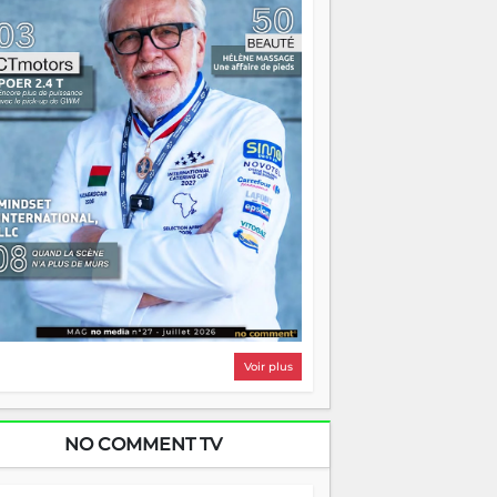
i, on pourrait s'arrêter là, applaudir et
ntrer chez soi satisfait. Mais ce serait
asser à côté d'une chose essentielle. La
ugue, ça brûle fort — et parfois, ça brûle
ite. Une flamme sans direction peut
lairer autant qu'elle peut consumer. C'est
à que les aînés entrent en scène — pas
our reprendre le gouvernail, mais pour
ntrer où sont les récifs. Les jeunes ont la
rce, les vieux ont l'expérience, comme on
t. Ce n'est pas un combat de générations
 c'est une question d'équipage. Partagez
s réussites, mais aussi vos échecs. Surtout
os échecs, d'ailleurs — ils enseignent
ieux que n'importe quel manuel. À
dagascar, la barque avance. Il faut juste
'assurer que tout le monde rame dans le
ême sens.
Voir plus
NO COMMENT TV