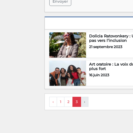
Envoyer
Dolicia Ratovonkery :
pas vers l’inclusion
21 septembre 2023
Art oratoire : La voix d
plus fort
16 juin 2023
‹
1
2
3
›