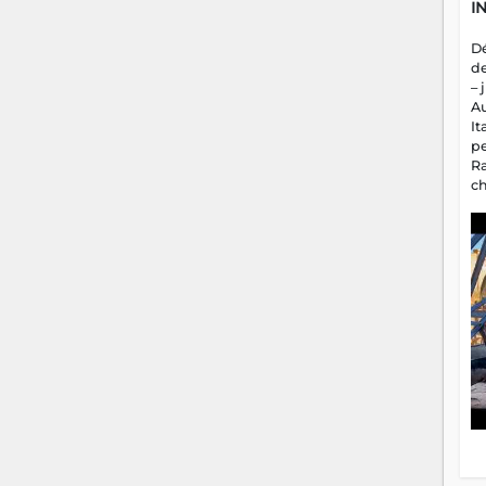
I
D
d
– 
A
It
p
R
c
a
m
fa
es