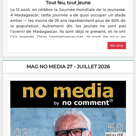
Tout feu, tout jeune
Le 12 août, on célèbre la Journée mondiale de la jeunesse.
À Madagascar, cette journée a de quoi occuper un stade
entier — les moins de 25 ans représentent plus de 60% de
la population. Autrement dit, les jeunes ne sont pas
l'avenir de Madagascar. Ils sont déjà le présent, et ils ont
l'air pressés. Dans l'entrepreneuriat, ils sont de plus en
plus nombreux à se lancer, à créer, à risquer — souvent
Voir plus
sans filet, souvent sans aide, mais toujours avec cette
énergie un peu folle qui fait qu'on se demande s'ils
dorment vraiment la nuit. En culture, les nouvelles sont
encore meilleures. Aina Rasamoelina vient de décrocher le
MAG NO MEDIA 27 - JUILLET 2026
Prix RFI Instrumental Afrique. Miangaly Elia rafle le Prix
Paritana 2026. Madagascar rayonne, et ce sont des mains
jeunes qui tiennent la torche. Alors oui, on pourrait
s'arrêter là, applaudir et rentrer chez soi satisfait. Mais ce
serait passer à côté d'une chose essentielle. La fougue, ça
brûle fort — et parfois, ça brûle vite. Une flamme sans
direction peut éclairer autant qu'elle peut consumer. C'est
là que les aînés entrent en scène — pas pour reprendre le
gouvernail, mais pour montrer où sont les récifs. Les jeunes
ont la force, les vieux ont l'expérience, comme on dit. Ce
n'est pas un combat de générations — c'est une question
d'équipage. Partagez vos réussites, mais aussi vos échecs.
Surtout vos échecs, d'ailleurs — ils enseignent mieux que