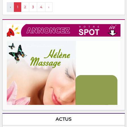
‹
1
2
3
4
›
ACTUS