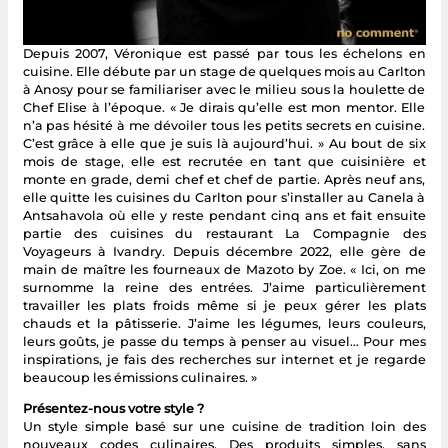
Depuis 2007, Véronique est passé par tous les échelons en
cuisine. Elle débute par un stage de quelques mois au Carlton
à Anosy pour se familiariser avec le milieu sous la houlette de
Chef Elise à l’époque. « Je dirais qu’elle est mon mentor. Elle
n’a pas hésité à me dévoiler tous les petits secrets en cuisine.
C’est grâce à elle que je suis là aujourd’hui. » Au bout de six
mois de stage, elle est recrutée en tant que cuisinière et
monte en grade, demi chef et chef de partie. Après neuf ans,
elle quitte les cuisines du Carlton pour s’installer au Canela à
Antsahavola où elle y reste pendant cinq ans et fait ensuite
partie des cuisines du restaurant La Compagnie des
Voyageurs à Ivandry. Depuis décembre 2022, elle gère de
main de maître les fourneaux de Mazoto by Zoe. « Ici, on me
surnomme la reine des entrées. J’aime particulièrement
travailler les plats froids même si je peux gérer les plats
chauds et la pâtisserie. J’aime les légumes, leurs couleurs,
leurs goûts, je passe du temps à penser au visuel… Pour mes
inspirations, je fais des recherches sur internet et je regarde
beaucoup les émissions culinaires. »
Présentez-nous votre style ?
Un style simple basé sur une cuisine de tradition loin des
nouveaux codes culinaires. Des produits simples, sans