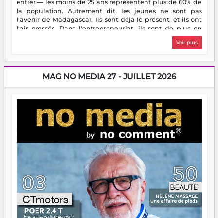
entier — les moins de 25 ans représentent plus de 60% de
la population. Autrement dit, les jeunes ne sont pas
l'avenir de Madagascar. Ils sont déjà le présent, et ils ont
l'air pressés. Dans l'entrepreneuriat, ils sont de plus en
plus nombreux à se lancer, à créer, à risquer — souvent
Voir plus
sans filet, souvent sans aide, mais toujours avec cette
énergie un peu folle qui fait qu'on se demande s'ils
dorment vraiment la nuit. En culture, les nouvelles sont
encore meilleures. Aina Rasamoelina vient de décrocher le
MAG NO MEDIA 27 - JUILLET 2026
Prix RFI Instrumental Afrique. Miangaly Elia rafle le Prix
Paritana 2026. Madagascar rayonne, et ce sont des mains
jeunes qui tiennent la torche. Alors oui, on pourrait
s'arrêter là, applaudir et rentrer chez soi satisfait. Mais ce
serait passer à côté d'une chose essentielle. La fougue, ça
brûle fort — et parfois, ça brûle vite. Une flamme sans
direction peut éclairer autant qu'elle peut consumer. C'est
là que les aînés entrent en scène — pas pour reprendre le
gouvernail, mais pour montrer où sont les récifs. Les jeunes
ont la force, les vieux ont l'expérience, comme on dit. Ce
n'est pas un combat de générations — c'est une question
d'équipage. Partagez vos réussites, mais aussi vos échecs.
Surtout vos échecs, d'ailleurs — ils enseignent mieux que
n'importe quel manuel. À Madagascar, la barque avance.
Il faut juste s'assurer que tout le monde rame dans le
même sens.