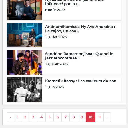
influencé par la t...
6 août 2023
Andriamihamisoa Ny Avo Andraina :
Le cajon, un cou...
11 juillet 2023
Sandrine Ramamonjisoa : Quand le
jazz rencontre le...
10 juillet 2023
Kromatik Itaosy : Les couleurs du son
11 juin 2023
‹
1
2
3
4
5
6
7
8
9
10
11
›