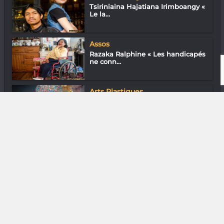
Tsiriniaina Hajatiana Irimboangy «
Le la...
Assos
Razaka Ralphine « Les handicapés
ne conn...
Arts Plastiques
Zouba K « Mon art, ma bataille »
DIVERS