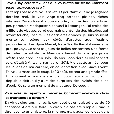
Tovo J’Hay, cela fait 25 ans que vous êtes sur scène. Comment
ressentez-vous ce cap ?
Le temps passe vite, vous savez. Et pourtant, quand je regarde
derrière moi, je vois vingt-cinq années pleines, riches,
intenses. J’ai sorti sept albums studio, donné des concerts un
peu partout à Madagascar, et aussi à l’étranger. J’ai croisé des
milliers de visages, serré des mains, entendu des histoires qui
m’ont touché, inspiré. Ces dernières années, je suis souvent
monté sur scène aux côtés d’artistes que j’estime
profondément — Njara Marcel, Nate Tex, Fy Rasolofoniaina, le
groupe Zay… Ce sont toujours de belles rencontres, une forme
de fraternité artistique. Mais cela faisait dix ans que je ne
m’étais pas produit en solo. Dix ans ! Mon dernier vrai concert
solo, c’était à Antsahamanitra, en 2015. Alors cette année, pour
les 25 ans de ma carrière, en collaboration avec Grace Event,
j’ai voulu marquer le coup. Le 10 août, ce sera une grande fête.
Un moment à moi, mais surtout pour ceux qui m’ont suivi
depuis le début. Il y aura des surprises, des invités, des clins
d’oeil… Ce sera un moment de gratitude. De coeur.
Vous avez un répertoire immense. Comment avez-vous choisi
les chansons du concert ?
En vingt-cinq ans, j’ai écrit, composé et enregistré plus de 70
chansons. Alors oui, faire un choix n’a pas été simple. Chaque
titre raconte une histoire, la mienne, mais aussi celle des gens