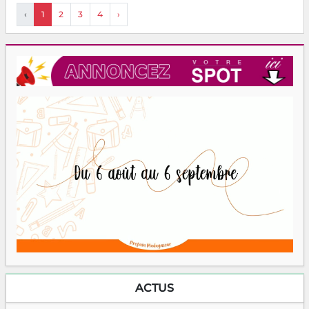
‹
1
2
3
4
›
ACTUS