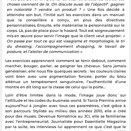
choses viennent de là. On discute aussi de l’objectif : gagner
en notoriété ? vendre un produit ? »
Une fois décidé à
atteindre son but, l’initié suit les exercices dans un manuel
que la conseillère a conçu, en plus des directives
personnalisées. Ensuite, elle matérialise la personnalité sur le
corps. Là, pas de place pour le hasard. Tout est soigneusement
mis en œuvre pour servir l’image que le client veut projeter.
«
On passe par tout ce qui est visagisme et morphologie, le tri
du dressing, l’accompagnement shopping, le travail de
posture, et l’atelier de communication »
.
Les exercices apprennent comment se tenir debout, comment
marcher, bouger, parler, se peigner les cheveux. Sans jamais
généraliser, elle nous file quelques secrets : les couleurs claires
vont bien avec une pigmentation foncée, porter du bleu
atténue un tempérament sanguinaire, l’authenticité d’une
montre en dit long sur la classe de celui qui la porte…
Loin d’être limitée dans la mode, l’image joue donc sur
l’attitude et les codes du business world. Si Tania Pierrina arrive
aujourd’hui à jongler avec tous ces paramètres, c’est grâce à
son parcours. Styliste au milieu des années 2010, elle a créé
pour des muses. Devenue formatrice au JCI, elle se familiarise
avec l’entrepreneuriat. Journaliste pour Essentielle Magazine
par la suite, les interviews lui apprennent ce que c’est que le