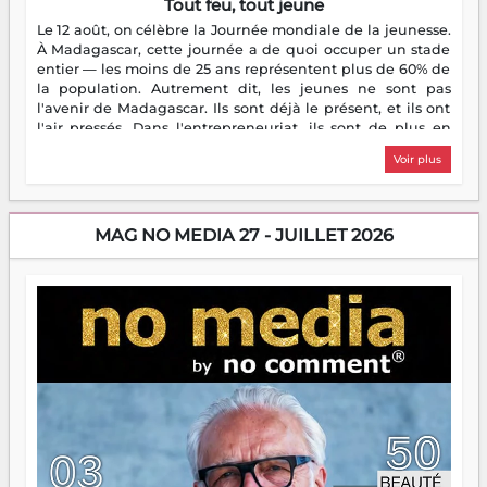
Tout feu, tout jeune
Le 12 août, on célèbre la Journée mondiale de la jeunesse.
À Madagascar, cette journée a de quoi occuper un stade
entier — les moins de 25 ans représentent plus de 60% de
la population. Autrement dit, les jeunes ne sont pas
l'avenir de Madagascar. Ils sont déjà le présent, et ils ont
l'air pressés. Dans l'entrepreneuriat, ils sont de plus en
plus nombreux à se lancer, à créer, à risquer — souvent
Voir plus
sans filet, souvent sans aide, mais toujours avec cette
énergie un peu folle qui fait qu'on se demande s'ils
dorment vraiment la nuit. En culture, les nouvelles sont
encore meilleures. Aina Rasamoelina vient de décrocher le
MAG NO MEDIA 27 - JUILLET 2026
Prix RFI Instrumental Afrique. Miangaly Elia rafle le Prix
Paritana 2026. Madagascar rayonne, et ce sont des mains
jeunes qui tiennent la torche. Alors oui, on pourrait
s'arrêter là, applaudir et rentrer chez soi satisfait. Mais ce
serait passer à côté d'une chose essentielle. La fougue, ça
brûle fort — et parfois, ça brûle vite. Une flamme sans
direction peut éclairer autant qu'elle peut consumer. C'est
là que les aînés entrent en scène — pas pour reprendre le
gouvernail, mais pour montrer où sont les récifs. Les jeunes
ont la force, les vieux ont l'expérience, comme on dit. Ce
n'est pas un combat de générations — c'est une question
d'équipage. Partagez vos réussites, mais aussi vos échecs.
Surtout vos échecs, d'ailleurs — ils enseignent mieux que