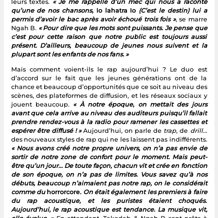
leurs textes.
« Je me rappelle d’un mec qui nous a raconté
qu’une de nos chansons,
Io lahatra Io
(C’est le destin) lui a
permis d’avoir le bac après avoir échoué trois fois »
,
se marre
Ngah B.
« Pour dire que les mots sont puissants. Je pense que
c’est pour cette raison que notre public est toujours aussi
présent. D’ailleurs, beaucoup de jeunes nous suivent et la
plupart sont les enfants de nos fans. »
Mais comment voient-ils le rap aujourd’hui ? Le duo est
d’accord sur le fait que les jeunes générations ont de la
chance et beaucoup d’opportunités que ce soit au niveau des
scènes, des plateformes de diffusion, et les réseaux sociaux y
jouent beaucoup.
« À notre époque, on mettait des jours
avant que cela arrive au niveau des auditeurs puisqu’il fallait
prendre rendez-vous à la radio pour ramener les cassettes et
espérer être diffusé ! »
Aujourd’hui, on parle de
trap
, de
drill
…
des nouveaux styles de rap qui ne les laissent pas indifférents.
« Nous avons créé notre propre univers, on n’a pas envie de
sortir de notre zone de confort pour le moment. Mais peut-
être qu’un jour... De toute façon, chacun vit et crée en fonction
de son époque, on n’a pas de limites. Vous savez qu’à nos
débuts, beaucoup n’aimaient pas notre rap, on le considérait
comme du
horrorcore
. On était également les premiers à faire
du rap acoustique, et les puristes étaient choqués.
Aujourd’hui, le rap acoustique est tendance. La musique vit,