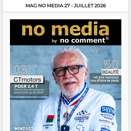
encore meilleures. Aina Rasamoelina vient de décrocher le
MAG NO MEDIA 27 - JUILLET 2026
Prix RFI Instrumental Afrique. Miangaly Elia rafle le Prix
Paritana 2026. Madagascar rayonne, et ce sont des mains
jeunes qui tiennent la torche. Alors oui, on pourrait
s'arrêter là, applaudir et rentrer chez soi satisfait. Mais ce
serait passer à côté d'une chose essentielle. La fougue, ça
brûle fort — et parfois, ça brûle vite. Une flamme sans
direction peut éclairer autant qu'elle peut consumer. C'est
là que les aînés entrent en scène — pas pour reprendre le
gouvernail, mais pour montrer où sont les récifs. Les jeunes
ont la force, les vieux ont l'expérience, comme on dit. Ce
n'est pas un combat de générations — c'est une question
d'équipage. Partagez vos réussites, mais aussi vos échecs.
Surtout vos échecs, d'ailleurs — ils enseignent mieux que
n'importe quel manuel. À Madagascar, la barque avance.
Il faut juste s'assurer que tout le monde rame dans le
même sens.