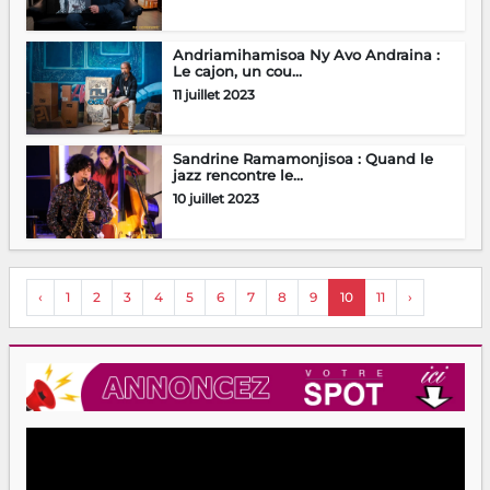
Andriamihamisoa Ny Avo Andraina :
Le cajon, un cou...
11 juillet 2023
Sandrine Ramamonjisoa : Quand le
jazz rencontre le...
10 juillet 2023
‹
1
2
3
4
5
6
7
8
9
10
11
›