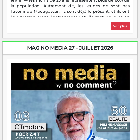
entier — les moins de 25 ans représentent plus de 60% de
la population. Autrement dit, les jeunes ne sont pas
l'avenir de Madagascar. Ils sont déjà le présent, et ils ont
l'air pressés. Dans l'entrepreneuriat, ils sont de plus en
plus nombreux à se lancer, à créer, à risquer — souvent
Voir plus
sans filet, souvent sans aide, mais toujours avec cette
énergie un peu folle qui fait qu'on se demande s'ils
dorment vraiment la nuit. En culture, les nouvelles sont
encore meilleures. Aina Rasamoelina vient de décrocher le
MAG NO MEDIA 27 - JUILLET 2026
Prix RFI Instrumental Afrique. Miangaly Elia rafle le Prix
Paritana 2026. Madagascar rayonne, et ce sont des mains
jeunes qui tiennent la torche. Alors oui, on pourrait
s'arrêter là, applaudir et rentrer chez soi satisfait. Mais ce
serait passer à côté d'une chose essentielle. La fougue, ça
brûle fort — et parfois, ça brûle vite. Une flamme sans
direction peut éclairer autant qu'elle peut consumer. C'est
là que les aînés entrent en scène — pas pour reprendre le
gouvernail, mais pour montrer où sont les récifs. Les jeunes
ont la force, les vieux ont l'expérience, comme on dit. Ce
n'est pas un combat de générations — c'est une question
d'équipage. Partagez vos réussites, mais aussi vos échecs.
Surtout vos échecs, d'ailleurs — ils enseignent mieux que
n'importe quel manuel. À Madagascar, la barque avance.
Il faut juste s'assurer que tout le monde rame dans le
même sens.