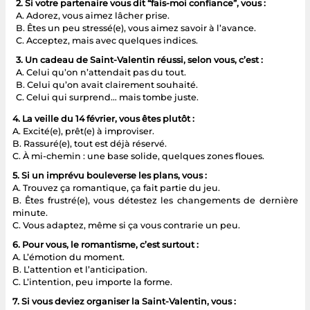
2. Si votre partenaire vous dit “fais-moi confiance”, vous :
A. Adorez, vous aimez lâcher prise.
B. Êtes un peu stressé(e), vous aimez savoir à l’avance.
C. Acceptez, mais avec quelques indices.
3. Un cadeau de Saint-Valentin réussi, selon vous, c’est :
A. Celui qu’on n’attendait pas du tout.
B. Celui qu’on avait clairement souhaité.
C. Celui qui surprend… mais tombe juste.
4. La veille du 14 février, vous êtes plutôt :
A. Excité(e), prêt(e) à improviser.
B. Rassuré(e), tout est déjà réservé.
C. À mi-chemin : une base solide, quelques zones floues.
5. Si un imprévu bouleverse les plans, vous :
A. Trouvez ça romantique, ça fait partie du jeu.
B. Êtes frustré(e), vous détestez les changements de dernière
minute.
C. Vous adaptez, même si ça vous contrarie un peu.
6. Pour vous, le romantisme, c’est surtout :
A. L’émotion du moment.
B. L’attention et l’anticipation.
C. L’intention, peu importe la forme.
7. Si vous deviez organiser la Saint-Valentin, vous :