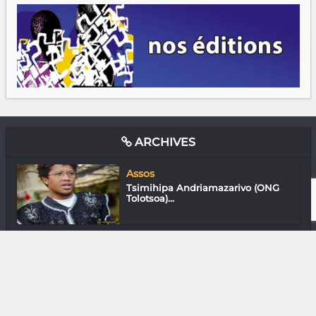
ARCHIVES
Assos
Tsimihipa Andriamazarivo (ONG
Tolotsoa)...
Photographie
RioTinto QMM : Quand l’eau ne
paye pas d...
Gastronomie