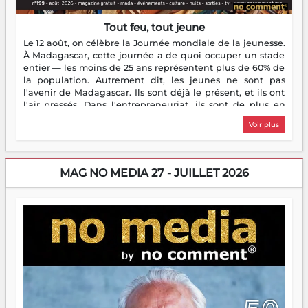
Tout feu, tout jeune
Le 12 août, on célèbre la Journée mondiale de la jeunesse.
À Madagascar, cette journée a de quoi occuper un stade
entier — les moins de 25 ans représentent plus de 60% de
la population. Autrement dit, les jeunes ne sont pas
l'avenir de Madagascar. Ils sont déjà le présent, et ils ont
l'air pressés. Dans l'entrepreneuriat, ils sont de plus en
plus nombreux à se lancer, à créer, à risquer — souvent
Voir plus
sans filet, souvent sans aide, mais toujours avec cette
énergie un peu folle qui fait qu'on se demande s'ils
dorment vraiment la nuit. En culture, les nouvelles sont
encore meilleures. Aina Rasamoelina vient de décrocher le
MAG NO MEDIA 27 - JUILLET 2026
Prix RFI Instrumental Afrique. Miangaly Elia rafle le Prix
Paritana 2026. Madagascar rayonne, et ce sont des mains
jeunes qui tiennent la torche. Alors oui, on pourrait
s'arrêter là, applaudir et rentrer chez soi satisfait. Mais ce
serait passer à côté d'une chose essentielle. La fougue, ça
brûle fort — et parfois, ça brûle vite. Une flamme sans
direction peut éclairer autant qu'elle peut consumer. C'est
là que les aînés entrent en scène — pas pour reprendre le
gouvernail, mais pour montrer où sont les récifs. Les jeunes
ont la force, les vieux ont l'expérience, comme on dit. Ce
n'est pas un combat de générations — c'est une question