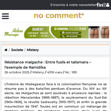
S'inscrire à notre newsletter
Societe
Mistery
Résistance malgache : Entre fusils et talismans –
l’exemple de Ramidika
26 octobre 2025 // Mistery // 4318 vues // Nc : 189
L’histoire de Madagascar face à la colonisation française ne se
résume pas à des batailles perdues d’avance. Du XIXᵉ au XXᵉ
siècle, les Malgaches se sont soulevés à plusieurs reprises : la
rébellion Menalamba (1895–1897), le soulèvement du Sud-Est
(1904–1905), la révolte Sadiavahy (1915–1917), et enfin la grande
insurrection de 1947. Toutes ont en commun un mélange de
stratégie militaire, de résistance populaire, mais aussi de