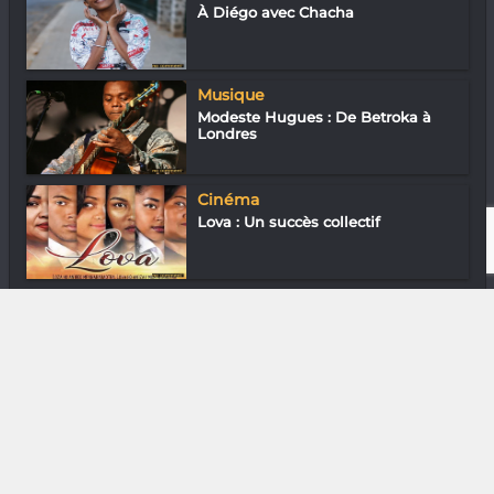
À Diégo avec Chacha
Musique
Modeste Hugues : De Betroka à
Londres
Cinéma
Lova : Un succès collectif
Downtown
En ville avec Dee Andriambelo
DIVERS