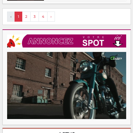
‹
1
2
3
4
›