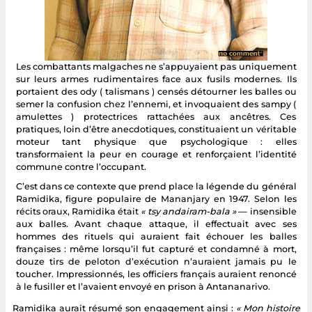
Les combattants malgaches ne s’appuyaient pas uniquement
sur leurs armes rudimentaires face aux fusils modernes. Ils
portaient des ody ( talismans ) censés détourner les balles ou
semer la confusion chez l’ennemi, et invoquaient des sampy (
amulettes ) protectrices rattachées aux ancêtres. Ces
pratiques, loin d’être anecdotiques, constituaient un véritable
moteur tant physique que psychologique : elles
transformaient la peur en courage et renforçaient l’identité
commune contre l’occupant.
C’est dans ce contexte que prend place la légende du général
Ramidika, figure populaire de Mananjary en 1947. Selon les
récits oraux, Ramidika était
« tsy andairam-bala »
— insensible
aux balles. Avant chaque attaque, il effectuait avec ses
hommes des rituels qui auraient fait échouer les balles
françaises : même lorsqu’il fut capturé et condamné à mort,
douze tirs de peloton d’exécution n’auraient jamais pu le
toucher. Impressionnés, les officiers français auraient renoncé
à le fusiller et l’avaient envoyé en prison à Antananarivo.
Ramidika aurait résumé son engagement ainsi :
« Mon histoire