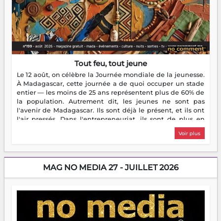
Tout feu, tout jeune
Le 12 août, on célèbre la Journée mondiale de la jeunesse.
À Madagascar, cette journée a de quoi occuper un stade
entier — les moins de 25 ans représentent plus de 60% de
la population. Autrement dit, les jeunes ne sont pas
l'avenir de Madagascar. Ils sont déjà le présent, et ils ont
l'air pressés. Dans l'entrepreneuriat, ils sont de plus en
plus nombreux à se lancer, à créer, à risquer — souvent
Voir plus
sans filet, souvent sans aide, mais toujours avec cette
énergie un peu folle qui fait qu'on se demande s'ils
dorment vraiment la nuit. En culture, les nouvelles sont
encore meilleures. Aina Rasamoelina vient de décrocher le
MAG NO MEDIA 27 - JUILLET 2026
Prix RFI Instrumental Afrique. Miangaly Elia rafle le Prix
Paritana 2026. Madagascar rayonne, et ce sont des mains
jeunes qui tiennent la torche. Alors oui, on pourrait
s'arrêter là, applaudir et rentrer chez soi satisfait. Mais ce
serait passer à côté d'une chose essentielle. La fougue, ça
brûle fort — et parfois, ça brûle vite. Une flamme sans