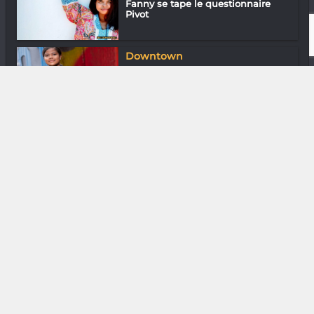
Fanny se tape le questionnaire
Pivot
Downtown
En ville avec Francia Cooper
Media & Add-0n
Next-Gen : La croisade du nouveau
Graal
Gastronomie
Manoa Andrianjatovo du Spirits
Away
In & Out
Marodia Tourisme en ligne