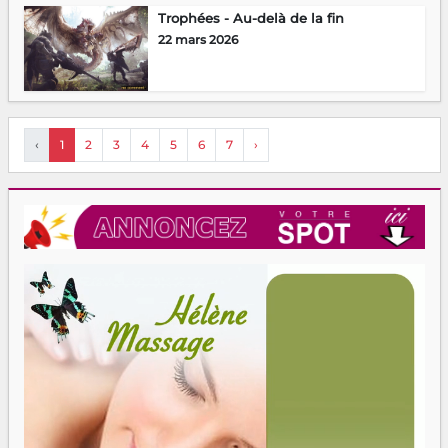
Trophées - Au-delà de la fin
22 mars 2026
‹
1
2
3
4
5
6
7
›