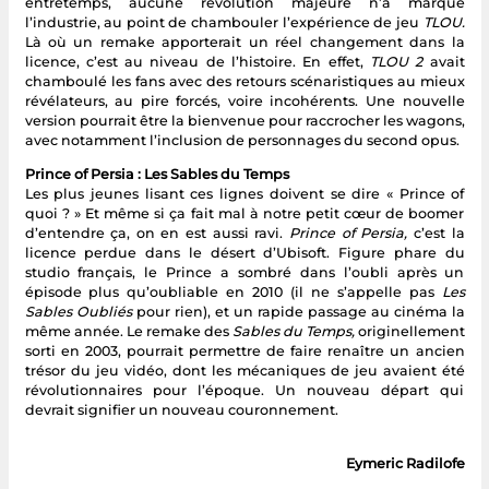
entretemps, aucune révolution majeure n’a marqué
l’industrie, au point de chambouler l’expérience de jeu
TLOU.
Là où un remake apporterait un réel changement dans la
licence, c’est au niveau de l’histoire. En effet,
TLOU 2
avait
chamboulé les fans avec des retours scénaristiques au mieux
révélateurs, au pire forcés, voire incohérents. Une nouvelle
version pourrait être la bienvenue pour raccrocher les wagons,
avec notamment l’inclusion de personnages du second opus.
Prince of Persia : Les Sables du Temps
Les plus jeunes lisant ces lignes doivent se dire « Prince of
quoi ? » Et même si ça fait mal à notre petit cœur de boomer
d’entendre ça, on en est aussi ravi.
Prince of Persia,
c’est la
licence perdue dans le désert d’Ubisoft. Figure phare du
studio français, le Prince a sombré dans l’oubli après un
épisode plus qu’oubliable en 2010 (il ne s’appelle pas
Les
Sables Oubliés
pour rien), et un rapide passage au cinéma la
même année. Le remake des
Sables du Temps,
originellement
sorti en 2003, pourrait permettre de faire renaître un ancien
trésor du jeu vidéo, dont les mécaniques de jeu avaient été
révolutionnaires pour l’époque. Un nouveau départ qui
devrait signifier un nouveau couronnement.
Eymeric Radilofe