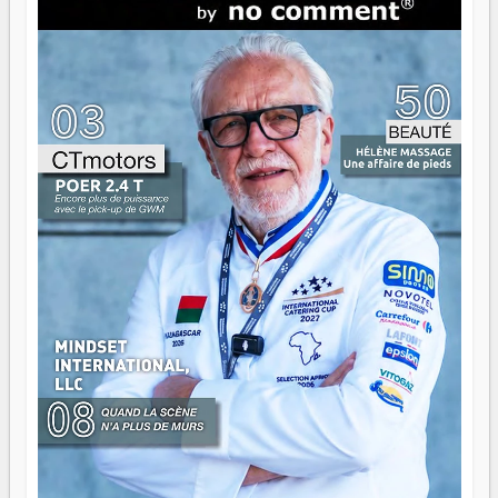
direction peut éclairer autant qu'elle peut consumer. C'est
là que les aînés entrent en scène — pas pour reprendre le
gouvernail, mais pour montrer où sont les récifs. Les jeunes
ont la force, les vieux ont l'expérience, comme on dit. Ce
n'est pas un combat de générations — c'est une question
d'équipage. Partagez vos réussites, mais aussi vos échecs.
Surtout vos échecs, d'ailleurs — ils enseignent mieux que
n'importe quel manuel. À Madagascar, la barque avance.
Il faut juste s'assurer que tout le monde rame dans le
même sens.