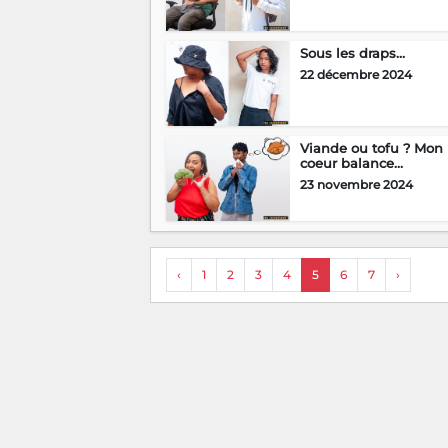
Sous les draps…
22 décembre 2024
Viande ou tofu ? Mon
coeur balance…
23 novembre 2024
‹
1
2
3
4
5
6
7
›