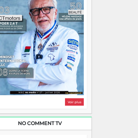
i, on pourrait s'arrêter là, applaudir et
ntrer chez soi satisfait. Mais ce serait
asser à côté d'une chose essentielle. La
ugue, ça brûle fort — et parfois, ça brûle
ite. Une flamme sans direction peut
lairer autant qu'elle peut consumer. C'est
à que les aînés entrent en scène — pas
our reprendre le gouvernail, mais pour
ntrer où sont les récifs. Les jeunes ont la
rce, les vieux ont l'expérience, comme on
t. Ce n'est pas un combat de générations
 c'est une question d'équipage. Partagez
s réussites, mais aussi vos échecs. Surtout
os échecs, d'ailleurs — ils enseignent
ieux que n'importe quel manuel. À
dagascar, la barque avance. Il faut juste
'assurer que tout le monde rame dans le
ême sens.
Voir plus
NO COMMENT TV