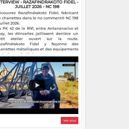
NTERVIEW - RAZAFINDRAKOTO FIDEL -
JUILLET 2026 - NC 198
écouvrez Razafindrakoto Fidel, fabricant
e charrettes dans le no comment® NC 198
juillet 2026.
u PK 42 de la RN1, entre Antananarivo et
asy, les étincelles jaillissent derrière un
etit atelier ouvert sur la route.
azafindrakoto Fidel y façonne des
harrettes métalliques et des équipements
gricoles destinés aux campagnes
algaches. Héritier d'un savoir-faire
milial, il perpétue un métier discret mais
sentiel.
Voir plus