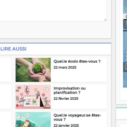
ou
re
p
fo
v
éc
l
p
mo
LIRE AUSSI
fo
di
—
Quel.le écolo êtes-vous ?
vo
22 mars 2025
v
m
Ma
s
Improvisation ou
m
planification ?
22 février 2025
Quel.le voyageur.se êtes-
vous ?
22 janvier 2025