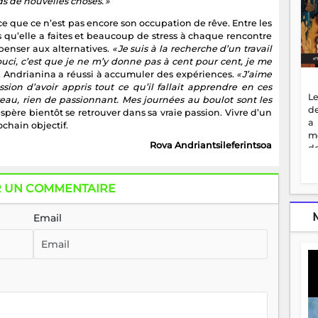
s de nouvelles choses. »
rce que ce n’est pas encore son occupation de rêve. Entre les
 qu’elle a faites et beaucoup de stress à chaque rencontre
penser aux alternatives.
« Je suis à la recherche d’un travail
souci, c’est que je ne m’y donne pas à cent pour cent, je me
 Andrianina a réussi à accumuler des expériences.
« J’aime
ression d’avoir appris tout ce qu’il fallait apprendre en ces
Le
veau, rien de passionnant. Mes journées au boulot sont les
de
ère bientôt se retrouver dans sa vraie passion. Vivre d’un
a
chain objectif.
m
Rova Andriantsileferintsoa
de
ne
dé
l'
R UN COMMENTAIRE
no
so
Email
to
f
vr
s
vi
Af
2
ma