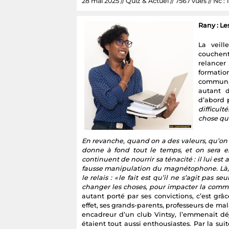
28 mai 2025 // Quiz & Actuel // 7567 vues // Nc : 
Rany : L
La veil
couchent
relancer
formatio
communau
autant d
d’abord 
difficul
chose qui
En revanche, quand on a des valeurs, qu’on 
donne à fond tout le temps, et on sera ext
continuent de nourrir sa ténacité : il lui es
fausse manipulation du magnétophone. Là, c’
le relais : « le fait est qu’il ne s’agit pas
changer les choses, pour impacter la communa
autant porté par ses convictions, c’est gr
effet, ses grands-parents, professeurs de m
encadreur d’un club Vintsy, l’emmenait déjà
étaient tout aussi enthousiastes. Par la sui