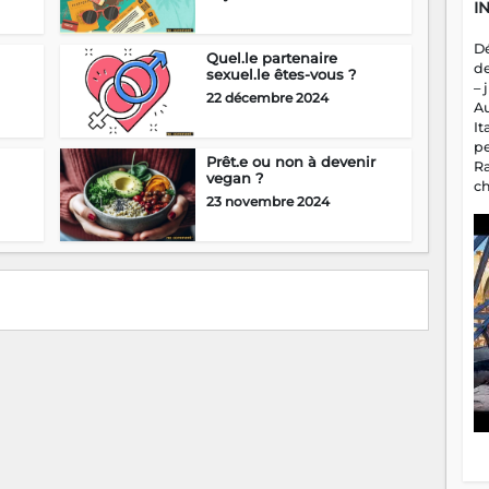
I
D
Quel.le partenaire
d
sexuel.le êtes-vous ?
– 
22 décembre 2024
A
It
p
Prêt.e ou non à devenir
R
vegan ?
c
23 novembre 2024
a
m
fa
es