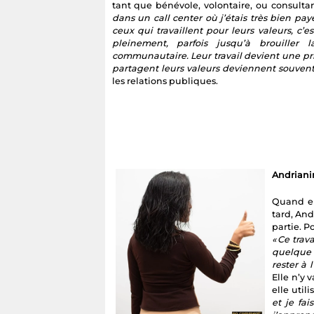
tant que bénévole, volontaire, ou consultant
dans un call center où j’étais très bien pa
ceux qui travaillent pour leurs valeurs, c’est
pleinement, parfois jusqu’à brouiller l
communautaire. Leur travail devient une prior
partagent leurs valeurs deviennent souvent
les relations publiques.
Andriani
Quand el
tard, And
partie. Po
« Ce trav
quelque 
rester à 
Elle n’y v
elle util
et je fa