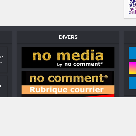
DIVERS
 :
..
n
e