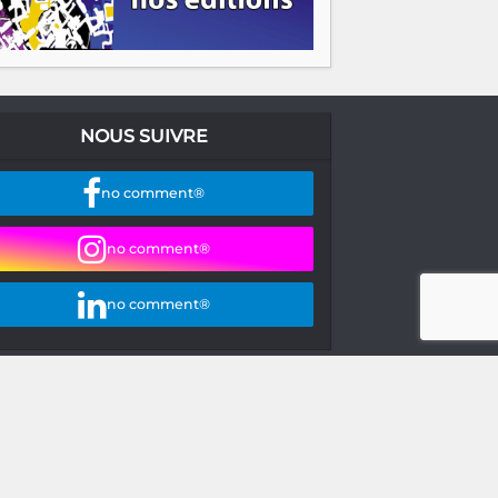
NOUS SUIVRE
no comment®
no comment®
no comment®