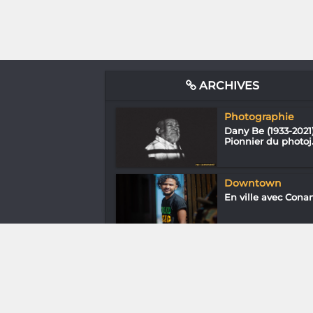
ARCHIVES
Photographie
Dany Be (1933-2021)
Pionnier du photoj.
Downtown
En ville avec Cona
Nature
Katsepy : Son phar
Eiffel et son
baobab...