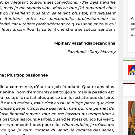
, privilégiant toujours ses convictions.
« J’ai déjà travaillé
yé, mais je me sentais vide. Mais ce que j’ai remarqué chez
 qu’ils veillent plus tard, se lèvent plus tôt, s’investissent
À
a frontière entre vie personnelle, professionnelle et
c
ité, car il reflète profondément ce qu’ils sont, et ceux qui
en
 leurs amis »
. Pour la suite, il cherche à se spécialiser dans
qu
Mpihary Razafindrabezandrina
Facebook : Rany Mazany
na : Plus trop passionnée
le a commencé, c’était un job étudiant. Quatre ans plus
rianina (nom d’emprunt) y est toujours, mais la passion est
ur cela, elle ne fait plus que ce qui lui est attribué de faire.
ail est un cadeau, mais c’est aussi un piège parce que c’est
chose que je n’apprécie pas tant, mais qui me permet de
l’aise financièrement, tout en me laissant du temps libre. »
a pas tous les jours. Parfois, quand le stress du job lui vient,
ise ces moments libres pour elle.
« Pour oublier, je m’occupe
is ce que je veux, comme du sport, je regarde des séries,