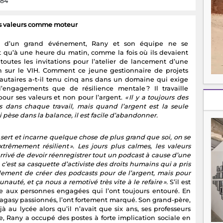
184
es valeurs comme moteur
le d’un grand événement, Rany et son équipe ne se
 qu’à une heure du matin, comme la fois où ils devaient
 toutes les invitations pour l’atelier de lancement d’une
n sur le VIH. Comment ce jeune gestionnaire de projets
taires a-t-il tenu cinq ans dans un domaine qui exige
’engagements que de résilience mentale ? Il travaille
pour ses valeurs et non pour l’argent.
« Il y a toujours des
tés dans chaque travail, mais quand l’argent est la seule
 pèse dans la balance, il est facile d’abandonner.
sert et incarne quelque chose de plus grand que soi, on se
rêmement résilient ». Les jours plus calmes, les valeurs
t arrivé de devoir réenregistrer tout un podcast à cause d’une
est sa casquette d’activiste des droits humains qui a pris
 seulement de créer des podcasts pour de l’argent, mais pour
uté, et ça nous a remotivé très vite à le refaire ».
S’il est
âce aux personnes engagées qui l’ont toujours entouré. En
alagasy passionnés, l’ont fortement marqué. Son grand-père,
 au lycée alors qu’il n’avait que six ans, ses professeurs
te, Rany a occupé des postes à forte implication sociale en