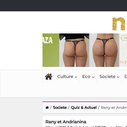
Culture
Eco
Societe
D
Societe
Quiz & Actuel
Rany et Andr
Rany et Andrianina