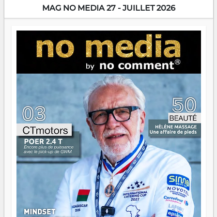
encore meilleures. Aina Rasamoelina vient de décrocher le
MAG NO MEDIA 27 - JUILLET 2026
Prix RFI Instrumental Afrique. Miangaly Elia rafle le Prix
Paritana 2026. Madagascar rayonne, et ce sont des mains
jeunes qui tiennent la torche. Alors oui, on pourrait
s'arrêter là, applaudir et rentrer chez soi satisfait. Mais ce
serait passer à côté d'une chose essentielle. La fougue, ça
brûle fort — et parfois, ça brûle vite. Une flamme sans
direction peut éclairer autant qu'elle peut consumer. C'est
là que les aînés entrent en scène — pas pour reprendre le
gouvernail, mais pour montrer où sont les récifs. Les jeunes
ont la force, les vieux ont l'expérience, comme on dit. Ce
n'est pas un combat de générations — c'est une question
d'équipage. Partagez vos réussites, mais aussi vos échecs.
Surtout vos échecs, d'ailleurs — ils enseignent mieux que
n'importe quel manuel. À Madagascar, la barque avance.
Il faut juste s'assurer que tout le monde rame dans le
même sens.