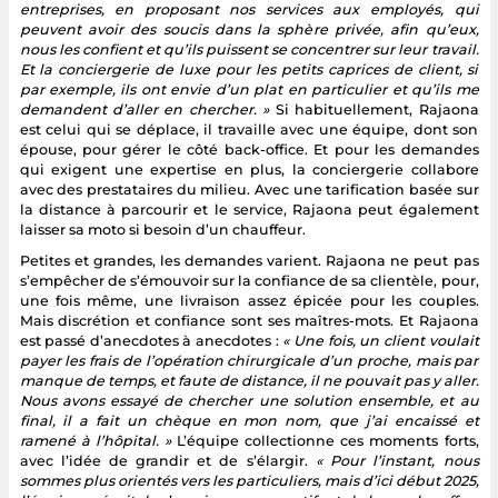
entreprises, en proposant nos services aux employés, qui
peuvent avoir des soucis dans la sphère privée, afin qu’eux,
nous les confient et qu’ils puissent se concentrer sur leur travail.
Et la conciergerie de luxe pour les petits caprices de client, si
par exemple, ils ont envie d’un plat en particulier et qu’ils me
demandent d’aller en chercher. »
Si habituellement, Rajaona
est celui qui se déplace, il travaille avec une équipe, dont son
épouse, pour gérer le côté back-office. Et pour les demandes
qui exigent une expertise en plus, la conciergerie collabore
avec des prestataires du milieu. Avec une tarification basée sur
la distance à parcourir et le service, Rajaona peut également
laisser sa moto si besoin d’un chauffeur.
Petites et grandes, les demandes varient. Rajaona ne peut pas
s’empêcher de s’émouvoir sur la confiance de sa clientèle, pour,
une fois même, une livraison assez épicée pour les couples.
Mais discrétion et confiance sont ses maîtres-mots. Et Rajaona
est passé d’anecdotes à anecdotes :
« Une fois, un client voulait
payer les frais de l’opération chirurgicale d’un proche, mais par
manque de temps, et faute de distance, il ne pouvait pas y aller.
Nous avons essayé de chercher une solution ensemble, et au
final, il a fait un chèque en mon nom, que j’ai encaissé et
ramené à l’hôpital. »
L’équipe collectionne ces moments forts,
avec l’idée de grandir et de s’élargir.
« Pour l’instant, nous
sommes plus orientés vers les particuliers, mais d’ici début 2025,