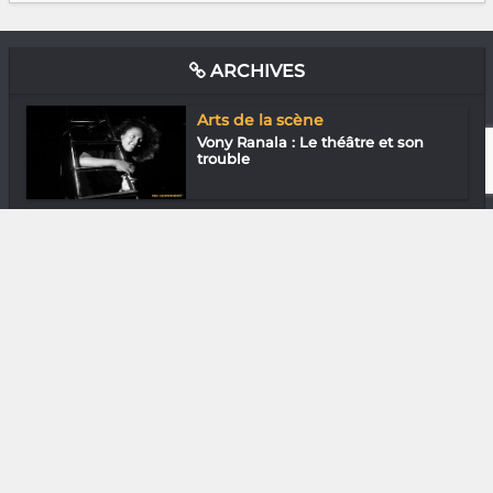
ARCHIVES
Arts de la scène
Vony Ranala : Le théâtre et son
trouble
Arts Plastiques
Finengo Mahasaky : La peinture
sans rire
Gastronomie
Aina Razafindrazaka du Nectar
d’Ici et d...
Gastronomie
Summer Beer du Smooth Beer
(Tana)