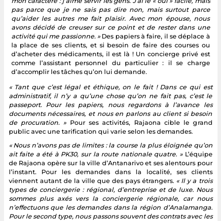
mon caractère : j’aime servir les gens. J’ai le « oui » facile, mais
pas parce que je ne sais pas dire non, mais surtout parce
qu’aider les autres me fait plaisir. Avec mon épouse, nous
avons décidé de creuser sur ce point et de rester dans une
activité qui me passionne. »
Des papiers à faire, il se déplace à
la place de ses clients, et si besoin de faire des courses ou
d’acheter des médicaments, il est là ! Un concierge privé est
comme l’assistant personnel du particulier : il se charge
d’accomplir les tâches qu’on lui demande.
« Tant que c’est légal et éthique, on le fait ! Dans ce qui est
administratif, il n’y a qu’une chose qu’on ne fait pas, c’est le
passeport. Pour les papiers, nous regardons à l’avance les
documents nécessaires, et nous en parlons au client si besoin
de procuration. »
Pour ses activités, Rajaona cible le grand
public avec une tarification qui varie selon les demandes.
« Nous n’avons pas de limites : la course la plus éloignée qu’on
ait faite a été à PK30, sur la route nationale quatre. »
L’équipe
de Rajaona opère sur la ville d’Antanarivo et ses alentours pour
l’instant. Pour les demandes dans la localité, ses clients
viennent autant de la ville que des pays étrangers.
« Il y a trois
types de conciergerie : régional, d’entreprise et de luxe. Nous
sommes plus axés vers la conciergerie régionale, car nous
n’effectuons que les demandes dans la région d’Analamanga.
Pour le second type, nous passons souvent des contrats avec les