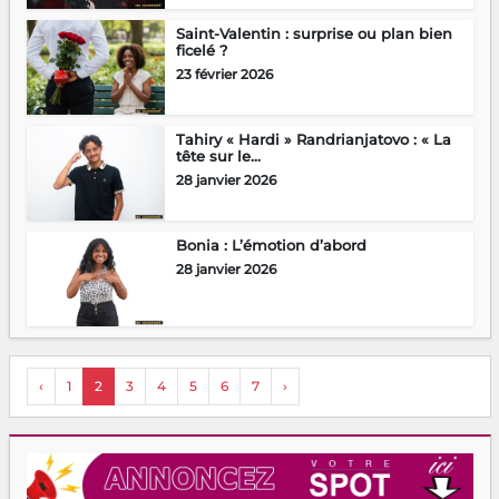
Saint-Valentin : surprise ou plan bien
ficelé ?
23 février 2026
Tahiry « Hardi » Randrianjatovo : « La
tête sur le...
28 janvier 2026
Bonia : L’émotion d’abord
28 janvier 2026
‹
1
2
3
4
5
6
7
›