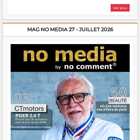
plus nombreux à se lancer, à créer, à risquer — souvent
Voir plus
sans filet, souvent sans aide, mais toujours avec cette
énergie un peu folle qui fait qu'on se demande s'ils
dorment vraiment la nuit. En culture, les nouvelles sont
encore meilleures. Aina Rasamoelina vient de décrocher le
MAG NO MEDIA 27 - JUILLET 2026
Prix RFI Instrumental Afrique. Miangaly Elia rafle le Prix
Paritana 2026. Madagascar rayonne, et ce sont des mains
jeunes qui tiennent la torche. Alors oui, on pourrait
s'arrêter là, applaudir et rentrer chez soi satisfait. Mais ce
serait passer à côté d'une chose essentielle. La fougue, ça
brûle fort — et parfois, ça brûle vite. Une flamme sans
direction peut éclairer autant qu'elle peut consumer. C'est
là que les aînés entrent en scène — pas pour reprendre le
gouvernail, mais pour montrer où sont les récifs. Les jeunes
ont la force, les vieux ont l'expérience, comme on dit. Ce
n'est pas un combat de générations — c'est une question
d'équipage. Partagez vos réussites, mais aussi vos échecs.
Surtout vos échecs, d'ailleurs — ils enseignent mieux que
n'importe quel manuel. À Madagascar, la barque avance.
Il faut juste s'assurer que tout le monde rame dans le
même sens.