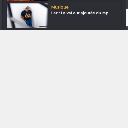
Musique
Laz : La vaLeur ajoutée du rap
Photographie
Rijasolo « Donner de la dignité aux
gens...
DIVERS