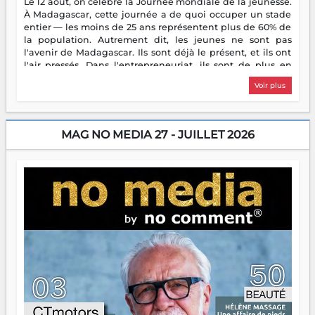
Le 12 août, on célèbre la Journée mondiale de la jeunesse.
À Madagascar, cette journée a de quoi occuper un stade
entier — les moins de 25 ans représentent plus de 60% de
la population. Autrement dit, les jeunes ne sont pas
l'avenir de Madagascar. Ils sont déjà le présent, et ils ont
l'air pressés. Dans l'entrepreneuriat, ils sont de plus en
plus nombreux à se lancer, à créer, à risquer — souvent
Voir plus
sans filet, souvent sans aide, mais toujours avec cette
énergie un peu folle qui fait qu'on se demande s'ils
dorment vraiment la nuit. En culture, les nouvelles sont
encore meilleures. Aina Rasamoelina vient de décrocher le
MAG NO MEDIA 27 - JUILLET 2026
Prix RFI Instrumental Afrique. Miangaly Elia rafle le Prix
Paritana 2026. Madagascar rayonne, et ce sont des mains
jeunes qui tiennent la torche. Alors oui, on pourrait
s'arrêter là, applaudir et rentrer chez soi satisfait. Mais ce
serait passer à côté d'une chose essentielle. La fougue, ça
brûle fort — et parfois, ça brûle vite. Une flamme sans
direction peut éclairer autant qu'elle peut consumer. C'est
là que les aînés entrent en scène — pas pour reprendre le
gouvernail, mais pour montrer où sont les récifs. Les jeunes
ont la force, les vieux ont l'expérience, comme on dit. Ce
n'est pas un combat de générations — c'est une question
d'équipage. Partagez vos réussites, mais aussi vos échecs.
Surtout vos échecs, d'ailleurs — ils enseignent mieux que
n'importe quel manuel. À Madagascar, la barque avance.