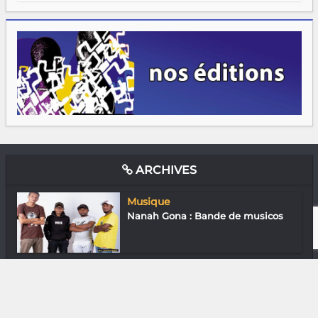
ARCHIVES
Musique
Nanah Gona : Bande de musicos
Musique
Antsabey : On dirait le Sud