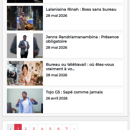
Lalaniaina Rinah : Boss sans bureau
28 mai 2026
Jenns Randriamanambina : Présence
obligatoire
28 mai 2026
Bureau ou télétravail : où êtes-vous
vraiment à vo...
28 mai 2026
Tojo G5 : Sapé comme jamais
26 avril 2026
‹
1
2
3
4
5
6
7
›