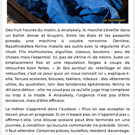
Dès huit heures du matin, à Analakely, le marché s’éveille dans
un ballet dense et bruyant. Entre les étals et les passants
pressés, une machine à coudre ronronne. Derrière,
Razafindrafara Nirina installe ses outils avec la régularité d’un
rituel. Fils multicolores, aiguilles, ciseaux, boutons : peu de
choses, mais l’essentiel. Ici, pas de vitrine ni de néons. Juste un
emplacement fixe et une réputation forgée à coups de
retouches bien faites.
« Je fais surtout du reteillage et des
retouches, c’est ce pour quoi on nous connaît ici »
, explique-t-
elle. Tenues scolaires, blouses, tabliers, rideaux : des vêtements
utiles, du quotidien, loin des tendances éphémères. Nirina le
dit sans détour : elle ne coud pas ce qu’elle juge trop complexe
ou trop à la mode. À Analakely, l’urgence n’est pas d’être
tendance, mais d’être efficace.
Le métier s’apprend dans l’audace. « Plus on ose accepter le
travail, plus on progresse. Si on n’essaie pas, on n’apprend pas »,
affirme-t-elle. Une blouse scolaire peut être terminée en une
journée, à condition qu’aucune commande ne précède. Sinon,
il faut attendre. Certaines pièces, toutefois, résistent davantage.