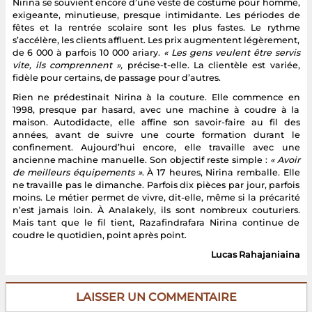
Nirina se souvient encore d’une veste de costume pour homme,
exigeante, minutieuse, presque intimidante. Les périodes de
fêtes et la rentrée scolaire sont les plus fastes. Le rythme
s’accélère, les clients affluent. Les prix augmentent légèrement,
de 6 000 à parfois 10 000 ariary.
« Les gens veulent être servis
vite, ils comprennent »,
précise-t-elle. La clientèle est variée,
fidèle pour certains, de passage pour d’autres.
Rien ne prédestinait Nirina à la couture. Elle commence en
1998, presque par hasard, avec une machine à coudre à la
maison. Autodidacte, elle affine son savoir-faire au fil des
années, avant de suivre une courte formation durant le
confinement. Aujourd’hui encore, elle travaille avec une
ancienne machine manuelle. Son objectif reste simple :
« Avoir
de meilleurs équipements »
. À 17 heures, Nirina remballe. Elle
ne travaille pas le dimanche. Parfois dix pièces par jour, parfois
moins. Le métier permet de vivre, dit-elle, même si la précarité
n’est jamais loin. À Analakely, ils sont nombreux couturiers.
Mais tant que le fil tient, Razafindrafara Nirina continue de
coudre le quotidien, point après point.
Lucas Rahajaniaina
LAISSER UN COMMENTAIRE