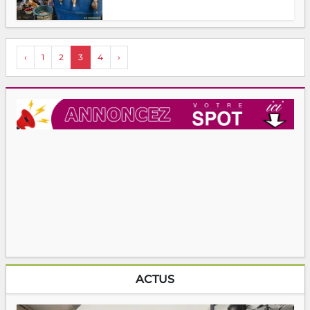
‹
1
2
3
4
›
ACTUS