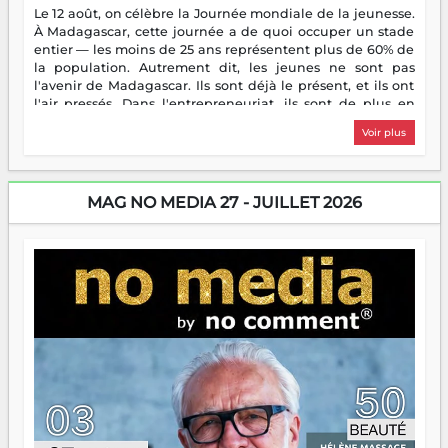
Le 12 août, on célèbre la Journée mondiale de la jeunesse.
À Madagascar, cette journée a de quoi occuper un stade
entier — les moins de 25 ans représentent plus de 60% de
la population. Autrement dit, les jeunes ne sont pas
l'avenir de Madagascar. Ils sont déjà le présent, et ils ont
l'air pressés. Dans l'entrepreneuriat, ils sont de plus en
plus nombreux à se lancer, à créer, à risquer — souvent
Voir plus
sans filet, souvent sans aide, mais toujours avec cette
énergie un peu folle qui fait qu'on se demande s'ils
dorment vraiment la nuit. En culture, les nouvelles sont
encore meilleures. Aina Rasamoelina vient de décrocher le
MAG NO MEDIA 27 - JUILLET 2026
Prix RFI Instrumental Afrique. Miangaly Elia rafle le Prix
Paritana 2026. Madagascar rayonne, et ce sont des mains
jeunes qui tiennent la torche. Alors oui, on pourrait
s'arrêter là, applaudir et rentrer chez soi satisfait. Mais ce
serait passer à côté d'une chose essentielle. La fougue, ça
brûle fort — et parfois, ça brûle vite. Une flamme sans
direction peut éclairer autant qu'elle peut consumer. C'est
là que les aînés entrent en scène — pas pour reprendre le
gouvernail, mais pour montrer où sont les récifs. Les jeunes
ont la force, les vieux ont l'expérience, comme on dit. Ce
n'est pas un combat de générations — c'est une question
d'équipage. Partagez vos réussites, mais aussi vos échecs.
Surtout vos échecs, d'ailleurs — ils enseignent mieux que
n'importe quel manuel. À Madagascar, la barque avance.