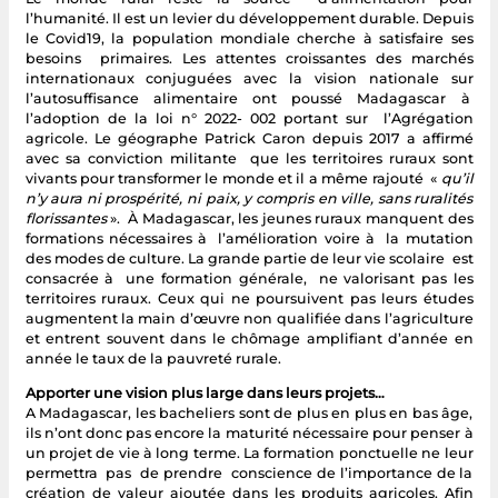
l’humanité. Il est un levier du développement durable. Depuis
le Covid19, la population mondiale cherche à satisfaire ses
besoins primaires. Les attentes croissantes des marchés
internationaux conjuguées avec la vision nationale sur
l’autosuffisance alimentaire ont poussé Madagascar à
l’adoption de la loi n° 2022- 002 portant sur l’Agrégation
agricole. Le géographe Patrick Caron depuis 2017 a affirmé
avec sa conviction militante que les territoires ruraux sont
vivants pour transformer le monde et il a même rajouté «
qu’il
n’y aura ni prospérité, ni paix, y compris en ville, sans ruralités
florissantes
». À Madagascar, les jeunes ruraux manquent des
formations nécessaires à l’amélioration voire à la mutation
des modes de culture. La grande partie de leur vie scolaire est
consacrée à une formation générale, ne valorisant pas les
territoires ruraux. Ceux qui ne poursuivent pas leurs études
augmentent la main d’œuvre non qualifiée dans l’agriculture
et entrent souvent dans le chômage amplifiant d’année en
année le taux de la pauvreté rurale.
Apporter une vision plus large dans leurs projets…
A Madagascar, les bacheliers sont de plus en plus en bas âge,
ils n’ont donc pas encore la maturité nécessaire pour penser à
un projet de vie à long terme. La formation ponctuelle ne leur
permettra pas de prendre conscience de l’importance de la
création de valeur ajoutée dans les produits agricoles. Afin