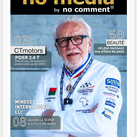
brûle fort — et parfois, ça brûle vite. Une flamme sans
direction peut éclairer autant qu'elle peut consumer. C'est
là que les aînés entrent en scène — pas pour reprendre le
gouvernail, mais pour montrer où sont les récifs. Les jeunes
ont la force, les vieux ont l'expérience, comme on dit. Ce
n'est pas un combat de générations — c'est une question
d'équipage. Partagez vos réussites, mais aussi vos échecs.
Surtout vos échecs, d'ailleurs — ils enseignent mieux que
n'importe quel manuel. À Madagascar, la barque avance.
Il faut juste s'assurer que tout le monde rame dans le
même sens.