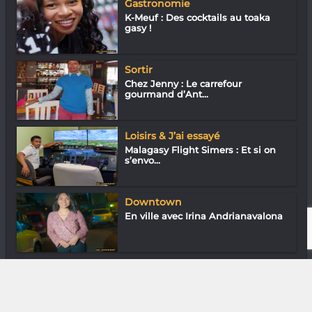
Gastronomie
K-Meuf : Des cocktails au toaka
gasy !
Sortir
Chez Jenny : Le carrefour
gourmand d’Ant...
Loisirs & J’ai essayé
Malagasy Flight Simers : Et si on
s’envo...
Downtown
En ville avec Irina Andrianavalona
Cinéma
Alefa Dago : Remporte le prix du
public...