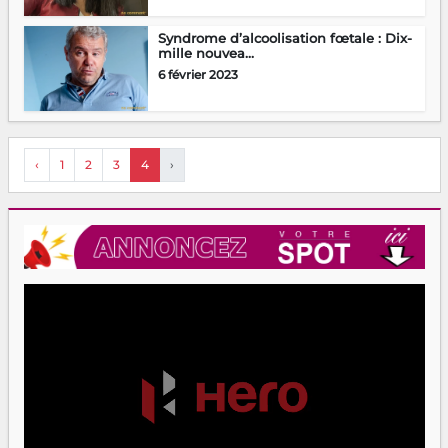
Syndrome d’alcoolisation fœtale : Dix-
mille nouvea...
6 février 2023
‹
1
2
3
4
›