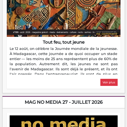
Tout feu, tout jeune
Le 12 août, on célèbre la Journée mondiale de la jeunesse.
À Madagascar, cette journée a de quoi occuper un stade
entier — les moins de 25 ans représentent plus de 60% de
la population. Autrement dit, les jeunes ne sont pas
l'avenir de Madagascar. Ils sont déjà le présent, et ils ont
l'air pressés. Dans l'entrepreneuriat, ils sont de plus en
plus nombreux à se lancer, à créer, à risquer — souvent
Voir plus
sans filet, souvent sans aide, mais toujours avec cette
énergie un peu folle qui fait qu'on se demande s'ils
dorment vraiment la nuit. En culture, les nouvelles sont
encore meilleures. Aina Rasamoelina vient de décrocher le
MAG NO MEDIA 27 - JUILLET 2026
Prix RFI Instrumental Afrique. Miangaly Elia rafle le Prix
Paritana 2026. Madagascar rayonne, et ce sont des mains
jeunes qui tiennent la torche. Alors oui, on pourrait
s'arrêter là, applaudir et rentrer chez soi satisfait. Mais ce
serait passer à côté d'une chose essentielle. La fougue, ça